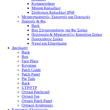
Κυπαρισσάκια
Μούφα Καλωδίων
Σύνδεσμοι Καλωδίων IP68
Μετασχηματιστές, Εκκινητές και Πυκνωτές
Παροχές & Φις
Back
Box Στεγανοποίησης για Φις Σούκο
Πολύπριζα & Μπαλαντέζες Καρούλια Σούκο
Προεκτάσεις Σούκο
Ντουί και Εξαρτήματα
Δικτύωση
Back
Box
Face Place
Keystone
Patch Guide
Patch Panel
Pig Tails
Rack
UTP/FTP
Οπτικά Patchcord
Οπτική Ίνα
Οπτικό Patch Panel
Οπτικοί Αντάπτορες
Κτηριακός Εξοπλισμός