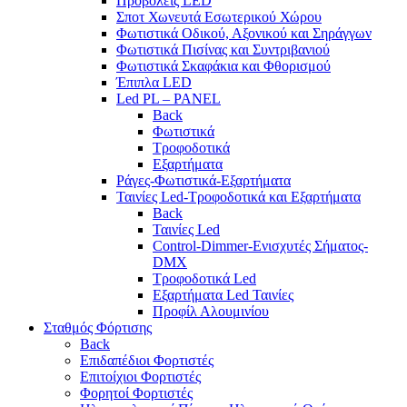
Προβολείς LED
Σποτ Χωνευτά Εσωτερικού Χώρου
Φωτιστικά Οδικού, Αξονικού και Σηράγγων
Φωτιστικά Πισίνας και Συντριβανιού
Φωτιστικά Σκαφάκια και Φθορισμού
Έπιπλα LED
Led PL – PANEL
Back
Φωτιστικά
Τροφοδοτικά
Εξαρτήματα
Ράγες-Φωτιστικά-Εξαρτήματα
Ταινίες Led-Τροφοδοτικά και Εξαρτήματα
Back
Ταινίες Led
Control-Dimmer-Ενισχυτές Σήματος-
DMX
Τροφοδοτικά Led
Εξαρτήματα Led Ταινίες
Προφίλ Αλουμινίου
Σταθμός Φόρτισης
Back
Επιδαπέδιοι Φορτιστές
Επιτoίχιοι Φορτιστές
Φορητοί Φορτιστές