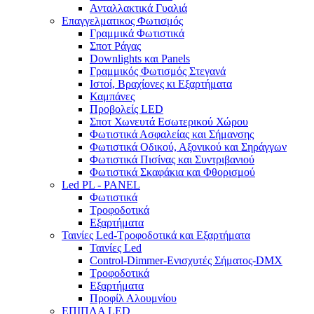
Ανταλλακτικά Γυαλιά
Επαγγελματικος Φωτισμός
Γραμμικά Φωτιστικά
Σποτ Ράγας
Downlights και Panels
Γραμμικός Φωτισμός Στεγανά
Ιστοί, Βραχίονες κι Εξαρτήματα
Καμπάνες
Προβολείς LED
Σποτ Χωνευτά Εσωτερικού Χώρου
Φωτιστικά Ασφαλείας και Σήμανσης
Φωτιστικά Οδικού, Αξονικού και Σηράγγων
Φωτιστικά Πισίνας και Συντριβανιού
Φωτιστικά Σκαφάκια και Φθορισμού
Led PL - PANEL
Φωτιστικά
Τροφοδοτικά
Εξαρτήματα
Ταινίες Led-Τροφοδοτικά και Εξαρτήματα
Ταινίες Led
Control-Dimmer-Ενισχυτές Σήματος-DMX
Τροφοδοτικά
Εξαρτήματα
Προφίλ Αλουμνίου
ΕΠΙΠΛΑ LED