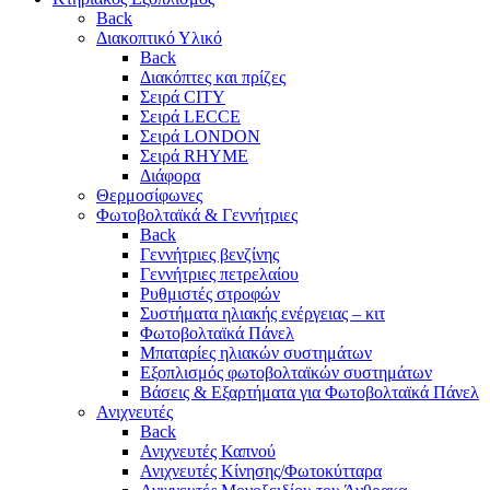
Back
Διακοπτικό Υλικό
Back
Διακόπτες και πρίζες
Σειρά CITY
Σειρά LECCE
Σειρά LONDON
Σειρά RHYME
Διάφορα
Θερμοσίφωνες
Φωτοβολταϊκά & Γεννήτριες
Back
Γεννήτριες βενζίνης
Γεννήτριες πετρελαίου
Ρυθμιστές στροφών
Συστήματα ηλιακής ενέργειας – κιτ
Φωτοβολταϊκά Πάνελ
Μπαταρίες ηλιακών συστημάτων
Εξοπλισμός φωτοβολταϊκών συστημάτων
Βάσεις & Εξαρτήματα για Φωτοβολταϊκά Πάνελ
Ανιχνευτές
Back
Ανιχνευτές Καπνού
Ανιχνευτές Κίνησης/Φωτοκύτταρα