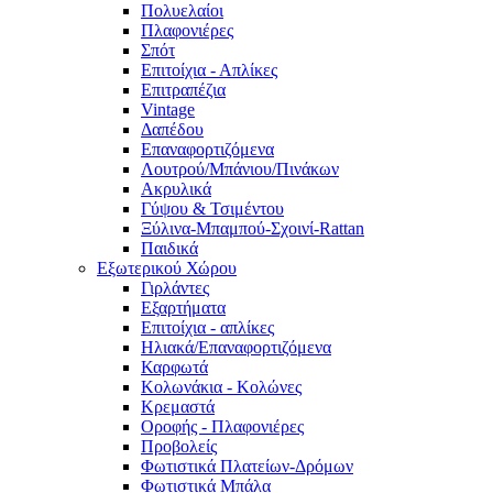
Πολυελαίοι
Πλαφονιέρες
Σπότ
Επιτοίχια - Απλίκες
Επιτραπέζια
Vintage
Δαπέδου
Επαναφορτιζόμενα
Λουτρού/Μπάνιου/Πινάκων
Ακρυλικά
Γύψου & Τσιμέντου
Ξύλινα-Μπαμπού-Σχοινί-Rattan
Παιδικά
Εξωτερικού Χώρου
Γιρλάντες
Εξαρτήματα
Επιτοίχια - απλίκες
Ηλιακά/Επαναφορτιζόμενα
Καρφωτά
Κολωνάκια - Κολώνες
Κρεμαστά
Οροφής - Πλαφονιέρες
Προβολείς
Φωτιστικά Πλατείων-Δρόμων
Φωτιστικά Μπάλα