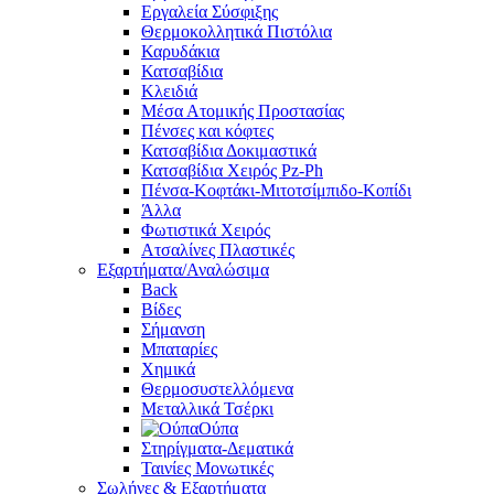
Εργαλεία Σύσφιξης
Θερμοκολλητικά Πιστόλια
Καρυδάκια
Κατσαβίδια
Κλειδιά
Μέσα Ατομικής Προστασίας
Πένσες και κόφτες
Κατσαβίδια Δοκιμαστικά
Κατσαβίδια Χειρός Pz-Ph
Πένσα-Κοφτάκι-Μιτοτσίμπιδο-Κοπίδι
Άλλα
Φωτιστικά Χειρός
Ατσαλίνες Πλαστικές
Εξαρτήματα/Αναλώσιμα
Back
Βίδες
Σήμανση
Μπαταρίες
Χημικά
Θερμοσυστελλόμενα
Μεταλλικά Τσέρκι
Ούπα
Στηρίγματα-Δεματικά
Ταινίες Μονωτικές
Σωλήνες & Εξαρτήματα