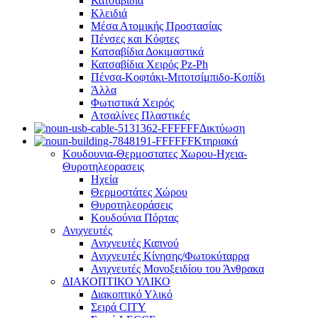
Κατσαβίδια
Κλειδιά
Μέσα Ατομικής Προστασίας
Πένσες και Κόφτες
Κατσαβίδια Δοκιμαστικά
Κατσαβίδια Χειρός Pz-Ph
Πένσα-Κοφτάκι-Μιτοτσίμπιδο-Κοπίδι
Άλλα
Φωτιστικά Χειρός
Ατσαλίνες Πλαστικές
Δικτύωση
Κτηριακά
Κουδουνια-Θερμοστατες Χωρου-Ηχεια-
Θυροτηλεορασεις
Ηχεία
Θερμοστάτες Χώρου
Θυροτηλεοράσεις
Κουδούνια Πόρτας
Ανιχνευτές
Ανιχνευτές Καπνού
Ανιχνευτές Κίνησης/Φωτοκύταρρα
Ανιχνευτές Μονοξειδίου του Άνθρακα
ΔΙΑΚΟΠΤΙΚΟ ΥΛΙΚΟ
Διακοπτικό Υλικό
Σειρά CITY