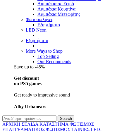
Λαμπάκια σε Σειρά
Λαμπάκια Κουρτίνα
Λαμπάκια Μετεωρίτης
Φωτοσωλήνες
Εξαρτήματα
LED Neon
Εξαρτήματα
More Ways to Shop
Top Selling
Our Recommends
Save up to -45%
Get discount
on PS5 games
Get ready to impressive sound
Alby Urbanears
Search
ΑΡΧΙΚΉ ΣΕΛΊΔΑ
ΚΑΤΆΣΤΗΜΑ
ΦΩΤΙΣΜΌΣ
ΕΠΑΓΓΕΛΜΑΤΙΚΟΣ ΦΩΤΙΣΜΌΣ
ΤΑΙΝΊΕΣ LED-