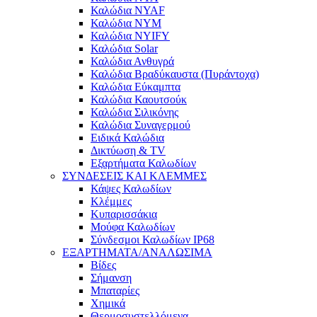
Καλώδια NYAF
Καλώδια NYM
Καλώδια NYIFY
Καλώδια Solar
Καλώδια Ανθυγρά
Καλώδια Βραδύκαυστα (Πυράντοχα)
Καλώδια Εύκαμπτα
Καλώδια Καουτσούκ
Καλώδια Σιλικόνης
Καλώδια Συναγερμού
Ειδικά Καλώδια
Δικτύωση & TV
Εξαρτήματα Καλωδίων
ΣΥΝΔΕΣΕΙΣ ΚΑΙ ΚΛΕΜΜΕΣ
Κάψες Καλωδίων
Κλέμμες
Κυπαρισσάκια
Μούφα Καλωδίων
Σύνδεσμοι Καλωδίων IP68
ΕΞΑΡΤΗΜΑΤΑ/ΑΝΑΛΩΣΙΜΑ
Βίδες
Σήμανση
Μπαταρίες
Χημικά
Θερμοσυστελλόμενα