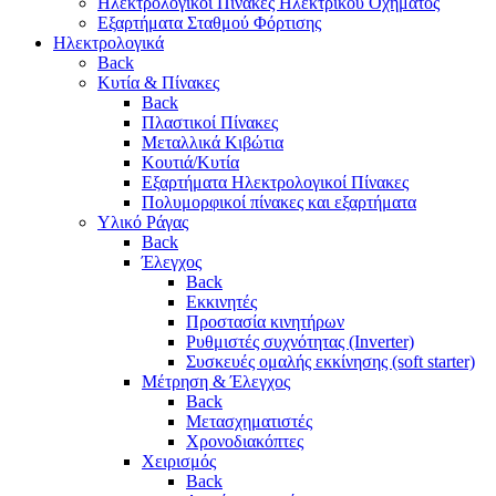
Ηλεκτρολογικοί Πίνακες Ηλεκτρικού Οχήματος
Εξαρτήματα Σταθμού Φόρτισης
Ηλεκτρολογικά
Back
Κυτία & Πίνακες
Back
Πλαστικοί Πίνακες
Μεταλλικά Κιβώτια
Κουτιά/Κυτία
Εξαρτήματα Ηλεκτρολογικοί Πίνακες
Πολυμορφικοί πίνακες και εξαρτήματα
Υλικό Ράγας
Back
Έλεγχος
Back
Εκκινητές
Προστασία κινητήρων
Ρυθμιστές συχνότητας (Inverter)
Συσκευές ομαλής εκκίνησης (soft starter)
Μέτρηση & Έλεγχος
Back
Μετασχηματιστές
Χρονοδιακόπτες
Χειρισμός
Back