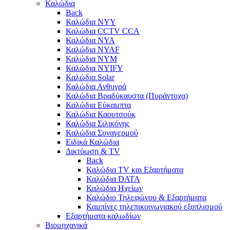
Καλώδια
Back
Καλώδια NYY
Καλώδια CCTV CCA
Καλώδια NYA
Καλώδια NYAF
Καλώδια NYΜ
Καλώδια ΝΥΙFY
Καλώδια Solar
Καλώδια Ανθυγρά
Καλώδια Βραδύκαυστα (Πυράντοχα)
Καλώδια Εύκαμπτα
Καλώδια Καουτσούκ
Καλώδια Σιλικόνης
Καλώδια Συναγερμού
Ειδικά Καλώδια
Δικτύωση & TV
Back
Καλώδια TV και Εξαρτήματα
Καλώδια DATA
Καλώδια Ηχείων
Καλώδιο Τηλεφώνου & Εξαρτήματα
Καμπίνες τηλεπικοινωνιακού εξοπλισμού
Eξαρτήματα καλωδίων
Βιομηχανικά