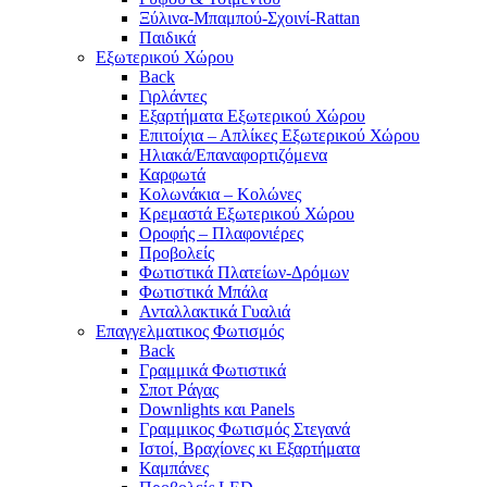
Ξύλινα-Μπαμπού-Σχοινί-Rattan
Παιδικά
Εξωτερικού Χώρου
Back
Γιρλάντες
Εξαρτήματα Εξωτερικού Χώρου
Επιτοίχια – Απλίκες Εξωτερικού Χώρου
Ηλιακά/Επαναφορτιζόμενα
Καρφωτά
Κολωνάκια – Κολώνες
Κρεμαστά Εξωτερικού Χώρου
Οροφής – Πλαφονιέρες
Προβολείς
Φωτιστικά Πλατείων-Δρόμων
Φωτιστικά Μπάλα
Ανταλλακτικά Γυαλιά
Επαγγελματικος Φωτισμός
Back
Γραμμικά Φωτιστικά
Σποτ Ράγας
Downlights και Panels
Γραμμικος Φωτισμός Στεγανά
Ιστοί, Βραχίονες κι Εξαρτήματα
Καμπάνες