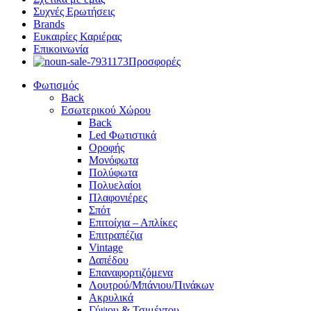
Συχνές Ερωτήσεις
Brands
Ευκαιρίες Καριέρας
Επικοινωνία
Προσφορές
Φωτισμός
Back
Εσωτερικού Χώρου
Back
Led Φωτιστικά
Οροφής
Μονόφωτα
Πολύφωτα
Πολυελαίοι
Πλαφονιέρες
Σπότ
Επιτοίχια – Απλίκες
Επιτραπέζια
Vintage
Δαπέδου
Επαναφορτιζόμενα
Λουτρού/Μπάνιου/Πινάκων
Ακρυλικά
Γύψου & Τσιμέντου