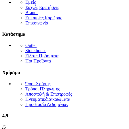
Εμείς
Συχνές Ερωτήσεις
Brands
Ευκαιρίες Καριέρας
Επικοινωνία
Κατάστημα
Outlet
Stockhouse
Είδατε Πρόσφατα
Hot Προϊόντα
Χρήσιμα
Όροι Χρήσης
Τρόποι Πληρωμής
Αποστολή & Επιστροφές
Πνευματικά Δικαιώματα
Προστασία Δεδομένων
4,9
/5