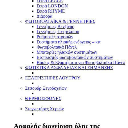
Σειρά LECCE
Σειρά LONDON
Σειρά RHYME
Διάφορα
ΦΩΤΟΒΟΛΤΑΪΚΑ & ΓΕΝΝΗΤΡΙΕΣ
Γεννήτριες Βενζίνης
Γεννήτριες Πετρελαίου
Ρυθμιστές στροφών
Συστήματα ηλιακής ενέργειας – κιτ
Φωτοβολταϊκά Πάνελ
Μπαταρίες ηλιακών συστημάτων
Εξοπλισμός φωτοβολταϊκών συστημάτων
Βάσεις & Εξαρτήματα για Φωτοβολταϊκά Πάνελ
ΦΩΤΙΣΤΙΚΑ ΑΣΦΑΛΕΙΑΣ ΚΑΙ ΣΗΜΑΝΣΗΣ
ΕΞΑΕΡΙΣΤΗΡΕΣ ΛΟΥΤΡΟΥ
Σεσουάρ Ξενοδοχείων
ΘΕΡΜΟΣΙΦΩΝΕΣ
Στεγνωτήρες Χεριών
Ασφαλής διαχείριση όλης της