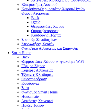
Ανιχνευτές Μονοξειδίου του Άνθρακα
Εξαεριστήρες Λουτρού
Κουδούνια-Θερμοστάτες Χώρου-Ηχεία-
Θυροτηλεοράσεις
Back
Ηχεία
Θερμοστάτες Χώρου
Θυροτηλεοράσεις
Κουδούνια Πόρτας
Σεσουάρ Ξενοδοχείων
Στεγνωτήρες Χεριών
Φωτιστικά Ασφαλείας και Σήμανσης
Smart Home
Back
Θερμοστάτες Χώρου Ψηφιακοί με WiFi
Γέφυρα Zigbee
Κάμερες Ασφαλείας
Έξυπνες Κλειδαριές
Θυροτηλεόραση
Κουδούνια
Σπίτι
Φωτισμός Smart Home
Housemate
Διακόπτες Χωνευτοί
Πρίζες Τοίχου