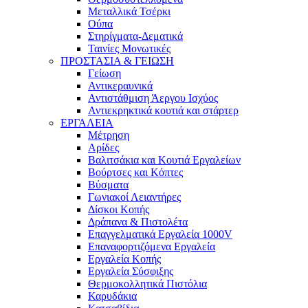
Μεταλλικά Τσέρκι
Ούπα
Στηρίγματα-Δεματικά
Ταινίες Μονωτικές
ΠΡΟΣΤΑΣΙΑ & ΓΕΙΩΣΗ
Γείωση
Αντικεραυνικά
Αντιστάθμιση Άεργου Ισχύος
Αντιεκρηκτικά κουτιά και στάρτερ
ΕΡΓΑΛΕΙΑ
Μέτρηση
Αρίδες
Βαλιτσάκια και Κουτιά Εργαλείων
Βούρτσες και Κόπτες
Βύσματα
Γωνιακοί Λειαντήρες
Δίσκοι Κοπής
Δράπανα & Πιστολέτα
Επαγγελματικά Εργαλεία 1000V
Επαναφορτιζόμενα Εργαλεία
Εργαλεία Κοπής
Εργαλεία Σύσφιξης
Θερμοκολλητικά Πιστόλια
Καρυδάκια