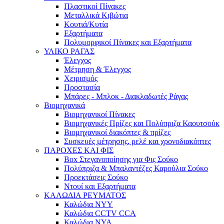
Πλαστικοί Πίνακες
Μεταλλικά Κιβώτια
Κουτιά/Κυτία
Εξαρτήματα
Πολυμορφικοί Πίνακες και Εξαρτήματα
ΥΛΙΚΟ ΡΑΓΑΣ
Έλεγχος
Μέτρηση & Έλεγχος
Χειρισμός
Προστασία
Μπάρες - Μπλοκ - Διακλαδωτές Ράγας
Βιομηχανικά
Βιομηχανικοί Πίνακες
Βιομηχανικές Πρίζες και Πολύπριζα Καουτσούκ
Βιομηχανικοί διακόπτες & πρίζες
Συσκευές μέτρησης, ρελέ και χρονοδιακόπτες
ΠΑΡΟΧΕΣ ΚΑΙ ΦΙΣ
Box Στεγανοποίησης για Φις Σούκο
Πολύπριζα & Μπαλαντέζες Καρούλια Σούκο
Προεκτάσεις Σούκο
Ντουί και Εξαρτήματα
ΚΑΛΩΔΙΑ ΡΕΥΜΑΤΟΣ
Καλώδια NYY
Καλώδια CCTV CCA
Καλώδια NYA