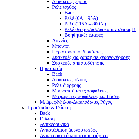
Διακόπτες φορίου
Ρελέ ισχύος
Back
Ρελέ (6A – 95A)
Ρελέ (115A – 800A )
Ρελέ θερμοσυσσωρευτών σειράς Κ
Βοηθητικές επαφές
Λυχνίες
Μπουτόν
Περιστροφικοί διακόπτες
Συσκευές για χρήση σε γερανογέφυρες
Συσκευές σηματοδότησης
Προστασία
Back
Διακόπτες ισχύος
Ρελέ διαρροής
Μικροαυτόματες ασφάλειες
Μαχαιρωτές ασφάλειες και βάσεις
Μπάρες-Μπλοκ-Διακλαδωτές Ράγας
Προστασία & Γείωση
Back
Γείωση
Αντικεραυνικά
Αντιστάθμιση άεργου ισχύος
Αντιεκρηκτικά κουτιά και στάρτερ