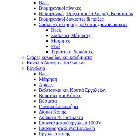
Back
Βιομηχανικοί πίνακες
Βιομηχανικές Πρίζες και Πολύπριζα Καουτσούκ
Βιομηχανικοί διακόπτες & πρίζες
Συσκευές μέτρησης, ρελέ και χρονοδιακόπτες
Back
Συσκευές Μέτρησης
Μετρητές
Ρελέ
Τερματικοί διακόπτες
Σχάρες καλωδίων και καλύμματα
Κανάλια Διανομής Καλωδίων
Εργαλεία
Back
Μέτρηση
Αρίδες
Βαλιτσάκια και Κουτιά Εργαλείων
Βούρτσες και Κόπτες
Βύσματα
Γωνιακοί λειαντήρες
Δίσκοι Κοπής
Δράπανα & Πιστολέτα
Επαγγελματικά εργαλεία 1000V
Επαναφορτιζόμενα Εργαλεία
Εργαλεία κοπής