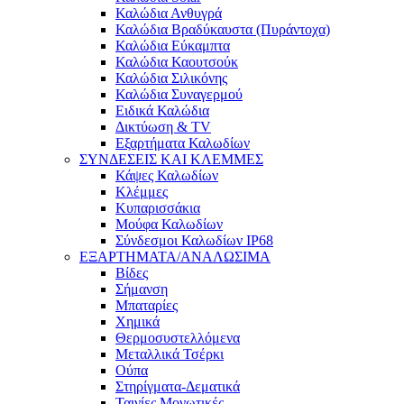
Καλώδια Ανθυγρά
Καλώδια Βραδύκαυστα (Πυράντοχα)
Καλώδια Εύκαμπτα
Καλώδια Καουτσούκ
Καλώδια Σιλικόνης
Καλώδια Συναγερμού
Ειδικά Καλώδια
Δικτύωση & TV
Εξαρτήματα Καλωδίων
ΣΥΝΔΕΣΕΙΣ ΚΑΙ ΚΛΕΜΜΕΣ
Κάψες Καλωδίων
Κλέμμες
Κυπαρισσάκια
Μούφα Καλωδίων
Σύνδεσμοι Καλωδίων IP68
ΕΞΑΡΤΗΜΑΤΑ/ΑΝΑΛΩΣΙΜΑ
Βίδες
Σήμανση
Μπαταρίες
Χημικά
Θερμοσυστελλόμενα
Μεταλλικά Τσέρκι
Ούπα
Στηρίγματα-Δεματικά
Ταινίες Μονωτικές