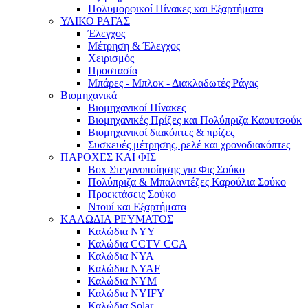
Πολυμορφικοί Πίνακες και Εξαρτήματα
ΥΛΙΚΟ ΡΑΓΑΣ
Έλεγχος
Μέτρηση & Έλεγχος
Χειρισμός
Προστασία
Μπάρες - Μπλοκ - Διακλαδωτές Ράγας
Βιομηχανικά
Βιομηχανικοί Πίνακες
Βιομηχανικές Πρίζες και Πολύπριζα Καουτσούκ
Βιομηχανικοί διακόπτες & πρίζες
Συσκευές μέτρησης, ρελέ και χρονοδιακόπτες
ΠΑΡΟΧΕΣ ΚΑΙ ΦΙΣ
Box Στεγανοποίησης για Φις Σούκο
Πολύπριζα & Μπαλαντέζες Καρούλια Σούκο
Προεκτάσεις Σούκο
Ντουί και Εξαρτήματα
ΚΑΛΩΔΙΑ ΡΕΥΜΑΤΟΣ
Καλώδια NYY
Καλώδια CCTV CCA
Καλώδια NYA
Καλώδια NYAF
Καλώδια NYM
Καλώδια NYIFY
Καλώδια Solar