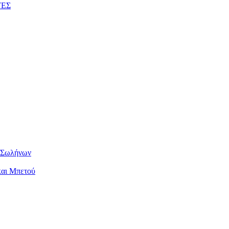
ΤΕΣ
ν Σωλήνων
και Μπετού