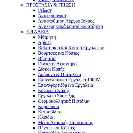
ΠΡΟΣΤΑΣΙΑ & ΓΕΙΩΣΗ
Γείωση
Αντικεραυνικά
Αντιστάθμιση Άεργου Ισχύος
Αντιεκρηκτικά κουτιά και στάρτερ
ΕΡΓΑΛΕΙΑ
Μέτρηση
Αρίδες
Βαλιτσάκια και Κουτιά Εργαλείων
Βούρτσες και Κόπτες
Βύσματα
Γωνιακοί Λειαντήρες
Δίσκοι Κοπής
Δράπανα & Πιστολέτα
Επαγγελματικά Εργαλεία 1000V
Επαναφορτιζόμενα Εργαλεία
Εργαλεία Κοπής
Εργαλεία Σύσφιξης
Θερμοκολλητικά Πιστόλια
Καρυδάκια
Κατσαβίδια
Κλειδιά
Μέσα Ατομικής Προστασίας
Πένσες και Κόφτες