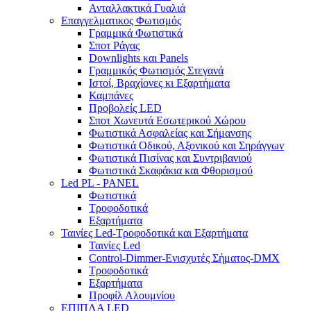
Ανταλλακτικά Γυαλιά
Επαγγελματικος Φωτισμός
Γραμμικά Φωτιστικά
Σποτ Ράγας
Downlights και Panels
Γραμμικός Φωτισμός Στεγανά
Ιστοί, Βραχίονες κι Εξαρτήματα
Καμπάνες
Προβολείς LED
Σποτ Χωνευτά Εσωτερικού Χώρου
Φωτιστικά Ασφαλείας και Σήμανσης
Φωτιστικά Οδικού, Αξονικού και Σηράγγων
Φωτιστικά Πισίνας και Συντριβανιού
Φωτιστικά Σκαφάκια και Φθορισμού
Led PL - PANEL
Φωτιστικά
Τροφοδοτικά
Εξαρτήματα
Ταινίες Led-Τροφοδοτικά και Εξαρτήματα
Ταινίες Led
Control-Dimmer-Ενισχυτές Σήματος-DMX
Τροφοδοτικά
Εξαρτήματα
Προφίλ Αλουμνίου
ΕΠΙΠΛΑ LED