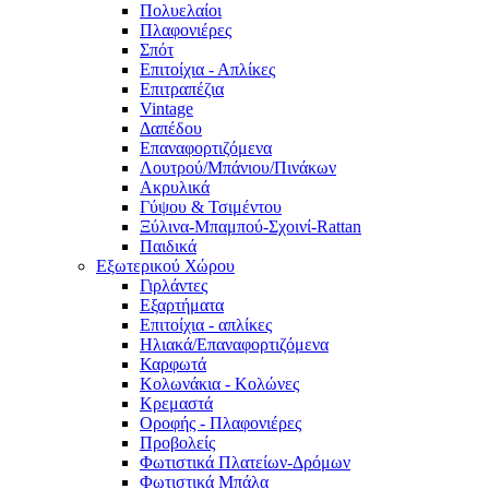
Πολυελαίοι
Πλαφονιέρες
Σπότ
Επιτοίχια - Απλίκες
Επιτραπέζια
Vintage
Δαπέδου
Επαναφορτιζόμενα
Λουτρού/Μπάνιου/Πινάκων
Ακρυλικά
Γύψου & Τσιμέντου
Ξύλινα-Μπαμπού-Σχοινί-Rattan
Παιδικά
Εξωτερικού Χώρου
Γιρλάντες
Εξαρτήματα
Επιτοίχια - απλίκες
Ηλιακά/Επαναφορτιζόμενα
Καρφωτά
Κολωνάκια - Κολώνες
Κρεμαστά
Οροφής - Πλαφονιέρες
Προβολείς
Φωτιστικά Πλατείων-Δρόμων
Φωτιστικά Μπάλα