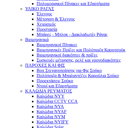
Πολυμορφικοί Πίνακες και Εξαρτήματα
ΥΛΙΚΟ ΡΑΓΑΣ
Έλεγχος
Μέτρηση & Έλεγχος
Χειρισμός
Προστασία
Μπάρες - Μπλοκ - Διακλαδωτές Ράγας
Βιομηχανικά
Βιομηχανικοί Πίνακες
Βιομηχανικές Πρίζες και Πολύπριζα Καουτσούκ
Βιομηχανικοί διακόπτες & πρίζες
Συσκευές μέτρησης, ρελέ και χρονοδιακόπτες
ΠΑΡΟΧΕΣ ΚΑΙ ΦΙΣ
Box Στεγανοποίησης για Φις Σούκο
Πολύπριζα & Μπαλαντέζες Καρούλια Σούκο
Προεκτάσεις Σούκο
Ντουί και Εξαρτήματα
ΚΑΛΩΔΙΑ ΡΕΥΜΑΤΟΣ
Καλώδια NYY
Καλώδια CCTV CCA
Καλώδια NYA
Καλώδια NYAF
Καλώδια NYM
Καλώδια NYIFY
Καλώδια Solar