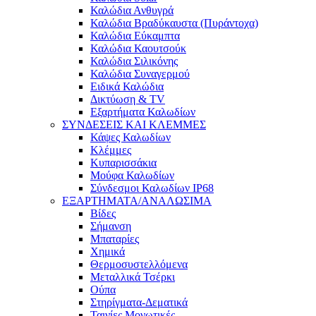
Καλώδια Ανθυγρά
Καλώδια Βραδύκαυστα (Πυράντοχα)
Καλώδια Εύκαμπτα
Καλώδια Καουτσούκ
Καλώδια Σιλικόνης
Καλώδια Συναγερμού
Ειδικά Καλώδια
Δικτύωση & TV
Εξαρτήματα Καλωδίων
ΣΥΝΔΕΣΕΙΣ ΚΑΙ ΚΛΕΜΜΕΣ
Κάψες Καλωδίων
Κλέμμες
Κυπαρισσάκια
Μούφα Καλωδίων
Σύνδεσμοι Καλωδίων IP68
ΕΞΑΡΤΗΜΑΤΑ/ΑΝΑΛΩΣΙΜΑ
Βίδες
Σήμανση
Μπαταρίες
Χημικά
Θερμοσυστελλόμενα
Μεταλλικά Τσέρκι
Ούπα
Στηρίγματα-Δεματικά
Ταινίες Μονωτικές