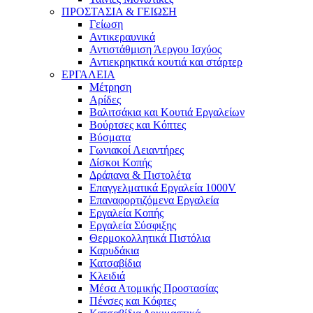
ΠΡΟΣΤΑΣΙΑ & ΓΕΙΩΣΗ
Γείωση
Αντικεραυνικά
Αντιστάθμιση Άεργου Ισχύος
Αντιεκρηκτικά κουτιά και στάρτερ
ΕΡΓΑΛΕΙΑ
Μέτρηση
Αρίδες
Βαλιτσάκια και Κουτιά Εργαλείων
Βούρτσες και Κόπτες
Βύσματα
Γωνιακοί Λειαντήρες
Δίσκοι Κοπής
Δράπανα & Πιστολέτα
Επαγγελματικά Εργαλεία 1000V
Επαναφορτιζόμενα Εργαλεία
Εργαλεία Κοπής
Εργαλεία Σύσφιξης
Θερμοκολλητικά Πιστόλια
Καρυδάκια
Κατσαβίδια
Κλειδιά
Μέσα Ατομικής Προστασίας
Πένσες και Κόφτες