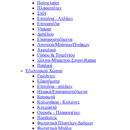
Πολυελαίοι
Πλαφονιέρες
Σπότ
Επιτοίχια - Απλίκες
Επιτραπέζια
Vintage
Δαπέδου
Επαναφορτιζόμενα
Λουτρού/Μπάνιου/Πινάκων
Ακρυλικά
Γύψου & Τσιμέντου
Ξύλινα-Μπαμπού-Σχοινί-Rattan
Παιδικά
Εξωτερικού Χώρου
Γιρλάντες
Εξαρτήματα
Επιτοίχια - απλίκες
Ηλιακά/Επαναφορτιζόμενα
Καρφωτά
Κολωνάκια - Κολώνες
Κρεμαστά
Οροφής - Πλαφονιέρες
Προβολείς
Φωτιστικά Πλατείων-Δρόμων
Φωτιστικά Μπάλα