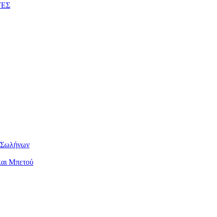
ΤΕΣ
ν Σωλήνων
και Μπετού