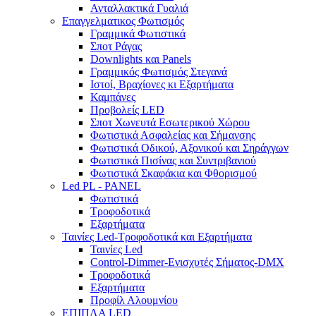
Ανταλλακτικά Γυαλιά
Επαγγελματικος Φωτισμός
Γραμμικά Φωτιστικά
Σποτ Ράγας
Downlights και Panels
Γραμμικός Φωτισμός Στεγανά
Ιστοί, Βραχίονες κι Εξαρτήματα
Καμπάνες
Προβολείς LED
Σποτ Χωνευτά Εσωτερικού Χώρου
Φωτιστικά Ασφαλείας και Σήμανσης
Φωτιστικά Οδικού, Αξονικού και Σηράγγων
Φωτιστικά Πισίνας και Συντριβανιού
Φωτιστικά Σκαφάκια και Φθορισμού
Led PL - PANEL
Φωτιστικά
Τροφοδοτικά
Εξαρτήματα
Ταινίες Led-Τροφοδοτικά και Εξαρτήματα
Ταινίες Led
Control-Dimmer-Ενισχυτές Σήματος-DMX
Τροφοδοτικά
Εξαρτήματα
Προφίλ Αλουμνίου
ΕΠΙΠΛΑ LED