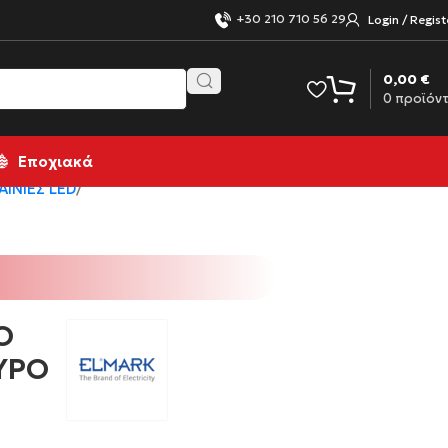
+30 210 710 56 29
Login / Regist
0,00
€
0
προϊόν
Εποχιακά
ΑΙΝΊΕΣ LED
Ο
ΥΡΟ