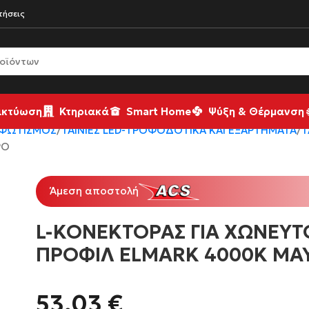
τήσεις
ικτύωση
Κτηριακά
Smart Home
Ψύξη & Θέρμανση
 ΦΩΤΙΣΜΌΣ
ΤΑΙΝΊΕΣ LED-ΤΡΟΦΟΔΟΤΙΚΆ ΚΑΙ ΕΞΑΡΤΉΜΑΤΑ
Τ
ΡΟ
Άμεση αποστολή
L-ΚΟΝΕΚΤΟΡΑΣ ΓΙΑ ΧΩΝΕΥΤ
ΠΡΟΦΙΛ ELMARK 4000K ΜΑ
53,03
€