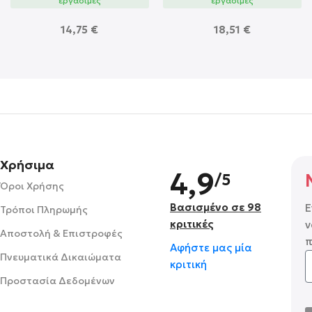
εργάσιμες
εργάσιμες
14,75
€
18,51
€
Χρήσιμα
4,9
/5
Όροι Χρήσης
Βασισμένο σε 98
Ε
Τρόποι Πληρωμής
κριτικές
ν
Αποστολή & Επιστροφές
π
Αφήστε μας μία
Πνευματικά Δικαιώματα
κριτική
Προστασία Δεδομένων