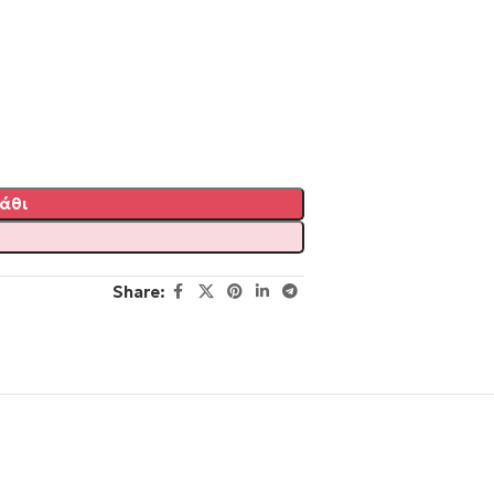
άθι
Share: