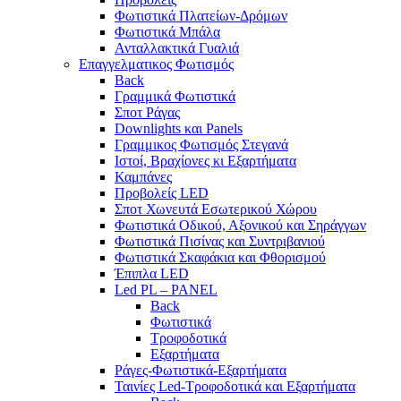
Φωτιστικά Πλατείων-Δρόμων
Φωτιστικά Μπάλα
Ανταλλακτικά Γυαλιά
Επαγγελματικος Φωτισμός
Back
Γραμμικά Φωτιστικά
Σποτ Ράγας
Downlights και Panels
Γραμμικος Φωτισμός Στεγανά
Ιστοί, Βραχίονες κι Εξαρτήματα
Καμπάνες
Προβολείς LED
Σποτ Χωνευτά Εσωτερικού Χώρου
Φωτιστικά Οδικού, Αξονικού και Σηράγγων
Φωτιστικά Πισίνας και Συντριβανιού
Φωτιστικά Σκαφάκια και Φθορισμού
Έπιπλα LED
Led PL – PANEL
Back
Φωτιστικά
Τροφοδοτικά
Εξαρτήματα
Ράγες-Φωτιστικά-Εξαρτήματα
Ταινίες Led-Τροφοδοτικά και Εξαρτήματα