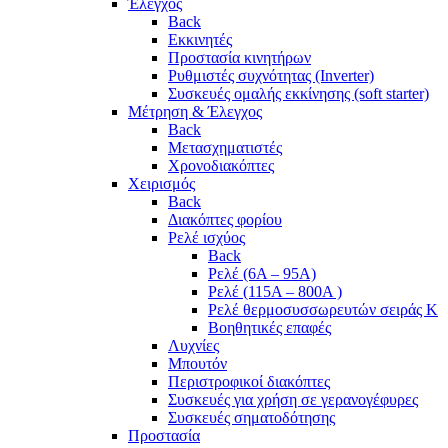
Έλεγχος
Back
Εκκινητές
Προστασία κινητήρων
Ρυθμιστές συχνότητας (Inverter)
Συσκευές ομαλής εκκίνησης (soft starter)
Μέτρηση & Έλεγχος
Back
Μετασχηματιστές
Χρονοδιακόπτες
Χειρισμός
Back
Διακόπτες φορίου
Ρελέ ισχύος
Back
Ρελέ (6A – 95A)
Ρελέ (115A – 800A )
Ρελέ θερμοσυσσωρευτών σειράς Κ
Βοηθητικές επαφές
Λυχνίες
Μπουτόν
Περιστροφικοί διακόπτες
Συσκευές για χρήση σε γερανογέφυρες
Συσκευές σηματοδότησης
Προστασία