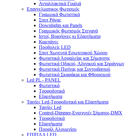
Ανταλλακτικά Γυαλιά
Επαγγελματικος Φωτισμός
Γραμμικά Φωτιστικά
Σποτ Ράγας
Downlights και Panels
Γραμμικός Φωτισμός Στεγανά
Ιστοί, Βραχίονες κι Εξαρτήματα
Καμπάνες
Προβολείς LED
Σποτ Χωνευτά Εσωτερικού Χώρου
Φωτιστικά Ασφαλείας και Σήμανσης
Φωτιστικά Οδικού, Αξονικού και Σηράγγων
Φωτιστικά Πισίνας και Συντριβανιού
Φωτιστικά Σκαφάκια και Φθορισμού
Led PL - PANEL
Φωτιστικά
Τροφοδοτικά
Εξαρτήματα
Ταινίες Led-Τροφοδοτικά και Εξαρτήματα
Ταινίες Led
Control-Dimmer-Ενισχυτές Σήματος-DMX
Τροφοδοτικά
Εξαρτήματα
Προφίλ Αλουμνίου
ΕΠΙΠΛΑ LED