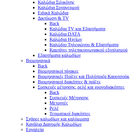
Καλώδια Σιλικόνης
Καλώδια Συναγερμού
Ειδικά Καλώδια
Δικτύωση & TV
Back
Καλώδια TV και Εξαρτήματα
Καλώδια DATA
Καλώδια Ηχείων
Καλώδιο Τηλεφώνου & Εξαρτήματα
Καμπίνες τηλεπικοινωνιακού εξοπλισμού
Eξαρτήματα καλωδίων
Βιομηχανικά
Back
Βιομηχανικοί πίνακες
Βιομηχανικές Πρίζες και Πολύπριζα Καουτσούκ
Βιομηχανικοί διακόπτες & πρίζες
Συσκευές μέτρησης, ρελέ και χρονοδιακόπτες
Back
Συσκευές Μέτρησης
Μετρητές
Ρελέ
Τερματικοί διακόπτες
Σχάρες καλωδίων και καλύμματα
Κανάλια Διανομής Καλωδίων
Εργαλεία