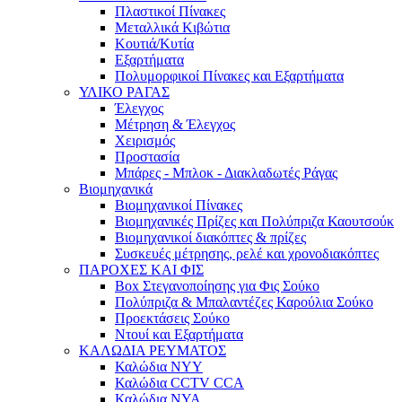
Πλαστικοί Πίνακες
Μεταλλικά Κιβώτια
Κουτιά/Κυτία
Εξαρτήματα
Πολυμορφικοί Πίνακες και Εξαρτήματα
ΥΛΙΚΟ ΡΑΓΑΣ
Έλεγχος
Μέτρηση & Έλεγχος
Χειρισμός
Προστασία
Μπάρες - Μπλοκ - Διακλαδωτές Ράγας
Βιομηχανικά
Βιομηχανικοί Πίνακες
Βιομηχανικές Πρίζες και Πολύπριζα Καουτσούκ
Βιομηχανικοί διακόπτες & πρίζες
Συσκευές μέτρησης, ρελέ και χρονοδιακόπτες
ΠΑΡΟΧΕΣ ΚΑΙ ΦΙΣ
Box Στεγανοποίησης για Φις Σούκο
Πολύπριζα & Μπαλαντέζες Καρούλια Σούκο
Προεκτάσεις Σούκο
Ντουί και Εξαρτήματα
ΚΑΛΩΔΙΑ ΡΕΥΜΑΤΟΣ
Καλώδια NYY
Καλώδια CCTV CCA
Καλώδια NYA