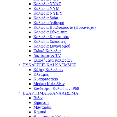
Καλώδια NYAF
Καλώδια NYM
Καλώδια NYIFY
Καλώδια Solar
Καλώδια Ανθυγρά
Καλώδια Βραδύκαυστα (Πυράντοχα)
Καλώδια Εύκαμπτα
Καλώδια Καουτσούκ
Καλώδια Σιλικόνης
Καλώδια Συναγερμού
Ειδικά Καλώδια
Δικτύωση & TV
Εξαρτήματα Καλωδίων
ΣΥΝΔΕΣΕΙΣ ΚΑΙ ΚΛΕΜΜΕΣ
Κάψες Καλωδίων
Κλέμμες
Κυπαρισσάκια
Μούφα Καλωδίων
Σύνδεσμοι Καλωδίων IP68
ΕΞΑΡΤΗΜΑΤΑ/ΑΝΑΛΩΣΙΜΑ
Βίδες
Σήμανση
Μπαταρίες
Χημικά
Θερμοσυστελλόμενα