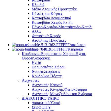
Κατσαβίδια
Κλειδιά
Μέσα Ατομικής Προστασίας
Πένσες και Κόφτες
Κατσαβίδια Δοκιμαστικά
Κατσαβίδια Χειρός Pz-Ph
Πένσα-Κοφτάκι-Μιτοτσίμπιδο-Κοπίδι
Άλλα
Φωτιστικά Χειρός
Ατσαλίνες Πλαστικές
Δικτύωση
Κτηριακά
Κουδουνια-Θερμοστατες Χωρου-Ηχεια-
Θυροτηλεορασεις
Ηχεία
Θερμοστάτες Χώρου
Θυροτηλεοράσεις
Κουδούνια Πόρτας
Ανιχνευτές
Ανιχνευτές Καπνού
Ανιχνευτές Κίνησης/Φωτοκύταρρα
Ανιχνευτές Μονοξειδίου του Άνθρακα
ΔΙΑΚΟΠΤΙΚΟ ΥΛΙΚΟ
Διακοπτικό Υλικό
Σειρά CITY