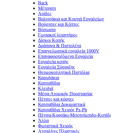
Back
Μέτρηση
Αρίδες
Βαλιτσάκια και Κουτιά Εργαλείων
Βούρτσες και Κόπτες
Βύσματα
Γωνιακοί λειαντήρες
Δίσκοι Κοπής
Δράπανα & Πιστολέτα
Επαγγελματικά εργαλεία 1000V
Επαναφορτιζόμενα Εργαλεία
Εργαλεία κοπής
Εργαλεία Σύσφιξης
Θερμοκολλητικά Πιστόλια
Καρυδάκια
Κατσαβίδια
Κλειδιά
Μέσα Ατομικής Προστασίας
Πένσες και κόφτες
Κατσαβίδια Δοκιμαστικά
Κατσαβίδια Χειρός Pz-Ph
Πένσα-Κοφτάκι-Μιτοτσίμπιδο-Κοπίδι
Άλλα
Φωτιστικά Χειρός
Ατσαλίνες Πλαστικές