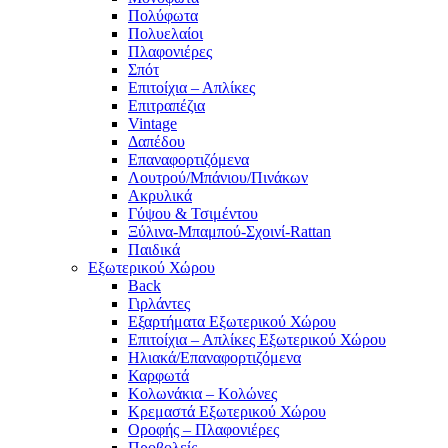
Πολύφωτα
Πολυελαίοι
Πλαφονιέρες
Σπότ
Επιτοίχια – Απλίκες
Επιτραπέζια
Vintage
Δαπέδου
Επαναφορτιζόμενα
Λουτρού/Μπάνιου/Πινάκων
Ακρυλικά
Γύψου & Τσιμέντου
Ξύλινα-Μπαμπού-Σχοινί-Rattan
Παιδικά
Εξωτερικού Χώρου
Back
Γιρλάντες
Εξαρτήματα Εξωτερικού Χώρου
Επιτοίχια – Απλίκες Εξωτερικού Χώρου
Ηλιακά/Επαναφορτιζόμενα
Καρφωτά
Κολωνάκια – Κολώνες
Κρεμαστά Εξωτερικού Χώρου
Οροφής – Πλαφονιέρες
Προβολείς