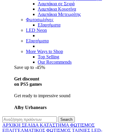
Λαμπάκια σε Σειρά
Λαμπάκια Κουρτίνα
Λαμπάκια Μετεωρίτης
Φωτοσωλήνες
Εξαρτήματα
LED Neon
Εξαρτήματα
More Ways to Shop
Top Selling
Our Recommends
Save up to -45%
Get discount
on PS5 games
Get ready to impressive sound
Alby Urbanears
Search
ΑΡΧΙΚΉ ΣΕΛΊΔΑ
ΚΑΤΆΣΤΗΜΑ
ΦΩΤΙΣΜΌΣ
ΕΠΑΓΓΕΛΜΑΤΙΚΟΣ ΦΩΤΙΣΜΌΣ
ΤΑΙΝΊΕΣ LED-