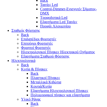
Back
Ταινίες Led
Control-Dimmer-Ενισχυτές Σήματος-
DMX
Τροφοδοτικά Led
Εξαρτήματα Led Ταινίες
Προφίλ Αλουμινίου
Σταθμός Φόρτισης
Back
Επιδαπέδιοι Φορτιστές
Επιτoίχιοι Φορτιστές
Φορητοί Φορτιστές
Ηλεκτρολογικοί Πίνακες Ηλεκτρικού Οχήματος
Εξαρτήματα Σταθμού Φόρτισης
Ηλεκτρολογικά
Back
Κυτία & Πίνακες
Back
Πλαστικοί Πίνακες
Μεταλλικά Κιβώτια
Κουτιά/Κυτία
Εξαρτήματα Ηλεκτρολογικοί Πίνακες
Πολυμορφικοί πίνακες και εξαρτήματα
Υλικό Ράγας
Back