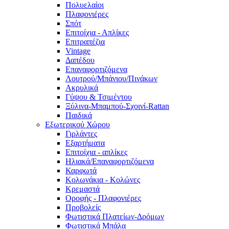
Πολυελαίοι
Πλαφονιέρες
Σπότ
Επιτοίχια - Απλίκες
Επιτραπέζια
Vintage
Δαπέδου
Επαναφορτιζόμενα
Λουτρού/Μπάνιου/Πινάκων
Ακρυλικά
Γύψου & Τσιμέντου
Ξύλινα-Μπαμπού-Σχοινί-Rattan
Παιδικά
Εξωτερικού Χώρου
Γιρλάντες
Εξαρτήματα
Επιτοίχια - απλίκες
Ηλιακά/Επαναφορτιζόμενα
Καρφωτά
Κολωνάκια - Κολώνες
Κρεμαστά
Οροφής - Πλαφονιέρες
Προβολείς
Φωτιστικά Πλατείων-Δρόμων
Φωτιστικά Μπάλα