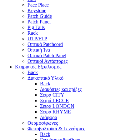
Face Place
Keystone
Patch Guide
Patch Panel
Pig Tails
Rack
UTP/FTP
Οπτικά Patchcord
Οπτική Ίνα
Οπτικό Patch Panel
Οπτικοί Αντάπτορες
Κτηριακός Εξοπλισμός
Back
Διακοπτικό Υλικό
Back
Διακόπτες και πρίζες
Σειρά CITY
Σειρά LECCE
Σειρά LONDON
Σειρά RHYME
Διάφορα
Θερμοσίφωνες
Φωτοβολταϊκά & Γεννήτριες
Back
Γεννήτριες βενζίνης