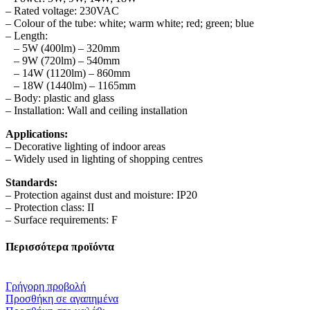
– Rated voltage: 230VAC
– Colour of the tube: white; warm white; red; green; blue
– Length:
– 5W (400lm) – 320mm
– 9W (720lm) – 540mm
– 14W (1120lm) – 860mm
– 18W (1440lm) – 1165mm
– Body: plastic and glass
– Installation: Wall and ceiling installation
Applications:
– Decorative lighting of indoor areas
– Widely used in lighting of shopping centres
Standards:
– Protection against dust and moisture: IP20
– Protection class: II
– Surface requirements: F
Περισσότερα προϊόντα
Γρήγορη προβολή
Προσθήκη σε αγαπημένα