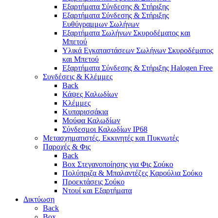
Εξαρτήματα Σύνδεσης & Στήριξης
Εξαρτήματα Σύνδεσης & Στήριξης
Ευθύγραμμων Σωλήνων
Εξαρτήματα Σωλήνων Σκυροδέματος και
Μπετού
Υλικά Εγκαταστάσεων Σωλήνων Σκυροδέματος
και Μπετού
Εξαρτήματα Σύνδεσης & Στήριξης Halogen Free
Συνδέσεις & Κλέμμες
Back
Κάψες Καλωδίων
Κλέμμες
Κυπαρισσάκια
Μούφα Καλωδίων
Σύνδεσμοι Καλωδίων IP68
Μετασχηματιστές, Εκκινητές και Πυκνωτές
Παροχές & Φις
Back
Box Στεγανοποίησης για Φις Σούκο
Πολύπριζα & Μπαλαντέζες Καρούλια Σούκο
Προεκτάσεις Σούκο
Ντουί και Εξαρτήματα
Δικτύωση
Back
Box