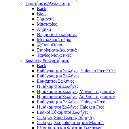
Εξαρτήματα/Αναλώσιμα
Back
Βίδες
Σήμανση
Μπαταρίες
Χημικά
Θερμοσυστελλόμενα
Μεταλλικά Τσέρκι
Ούπα
Στηρίγματα-Δεματικά
Ταινίες Μονωτικές
Σωλήνες & Εξαρτήματα
Back
Ευθύγραμμοι Σωλήνες Halogen Free ECO
Ευθύγραμμοι Σωλήνες
Εύκαμπτοι Σωλήνες
Ημιάκαμπτοι Σωλήνες
Ημιάκαμπτοι Σωλήνες Μονού Τοιχώματος
Ημιάκαμπτοι Σωλήνες Διπλού Τοιχώματος
Ευθύγραμμοι Σωλήνες Halogen Free
Ημιάκαμπτοι Σωλήνες Halogen Free
Ειδικοί Εύκαμπτοι Σωλήνες
Σωλήνες Spiral Ξηράς Δόμησης
Σωλήνες Σκυροδέματος και Μπετού
Εξαρτήματα και Φρεάτια Σωλήνων