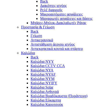
Back
Διακόπτες ισχύος
Ρελέ διαρροής
Μικροαυτόματες ασφάλειες
Μαχαιρωτές ασφάλειες και βάσεις
Μπάρες-Μπλοκ-Διακλαδωτές Ράγας
Προστασία & Γείωση
Back
Γείωση
Αντικεραυνικά
Αντιστάθμιση άεργου ισχύος
Αντιεκρηκτικά κουτιά και στάρτερ
Καλώδια
Back
Καλώδια NYY
Καλώδια CCTV CCA
Καλώδια NYA
Καλώδια NYAF
Καλώδια NYΜ
Καλώδια ΝΥΙFY
Καλώδια Solar
Καλώδια Ανθυγρά
Καλώδια Βραδύκαυστα (Πυράντοχα)
Καλώδια Εύκαμπτα
Καλώδια Καουτσούκ