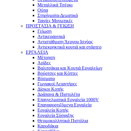
Μεταλλικά Τσέρκι
Ούπα
Στηρίγματα-Δεματικά
Ταινίες Μονωτικές
ΠΡΟΣΤΑΣΙΑ & ΓΕΙΩΣΗ
Γείωση
Αντικεραυνικά
Αντιστάθμιση Άεργου Ισχύος
Αντιεκρηκτικά κουτιά και στάρτερ
ΕΡΓΑΛΕΙΑ
Μέτρηση
Αρίδες
Βαλιτσάκια και Κουτιά Εργαλείων
Βούρτσες και Κόπτες
Βύσματα
Γωνιακοί Λειαντήρες
Δίσκοι Κοπής
Δράπανα & Πιστολέτα
Επαγγελματικά Εργαλεία 1000V
Επαναφορτιζόμενα Εργαλεία
Εργαλεία Κοπής
Εργαλεία Σύσφιξης
Θερμοκολλητικά Πιστόλια
Καρυδάκια