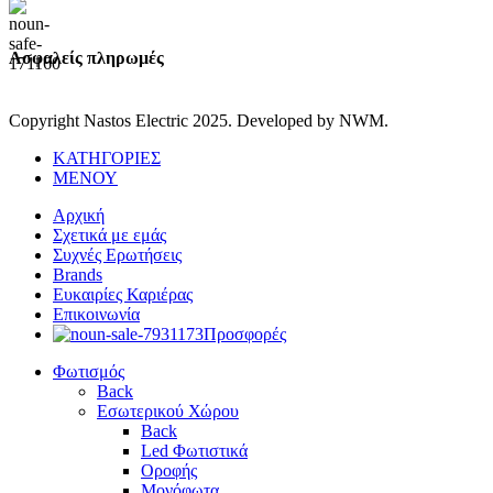
Ασφαλείς πληρωμές
Copyright Nastos Electric
2025. Developed by NWM.
ΚΑΤΗΓΟΡΙΕΣ
ΜΕΝΟΥ
Αρχική
Σχετικά με εμάς
Συχνές Ερωτήσεις
Brands
Ευκαιρίες Καριέρας
Επικοινωνία
Προσφορές
Φωτισμός
Back
Εσωτερικού Χώρου
Back
Led Φωτιστικά
Οροφής
Μονόφωτα