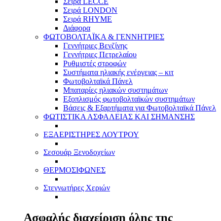
Σειρά LECCE
Σειρά LONDON
Σειρά RHYME
Διάφορα
ΦΩΤΟΒΟΛΤΑΪΚΑ & ΓΕΝΝΗΤΡΙΕΣ
Γεννήτριες Βενζίνης
Γεννήτριες Πετρελαίου
Ρυθμιστές στροφών
Συστήματα ηλιακής ενέργειας – κιτ
Φωτοβολταϊκά Πάνελ
Μπαταρίες ηλιακών συστημάτων
Εξοπλισμός φωτοβολταϊκών συστημάτων
Βάσεις & Εξαρτήματα για Φωτοβολταϊκά Πάνελ
ΦΩΤΙΣΤΙΚΑ ΑΣΦΑΛΕΙΑΣ ΚΑΙ ΣΗΜΑΝΣΗΣ
ΕΞΑΕΡΙΣΤΗΡΕΣ ΛΟΥΤΡΟΥ
Σεσουάρ Ξενοδοχείων
ΘΕΡΜΟΣΙΦΩΝΕΣ
Στεγνωτήρες Χεριών
Ασφαλής διαχείριση όλης της