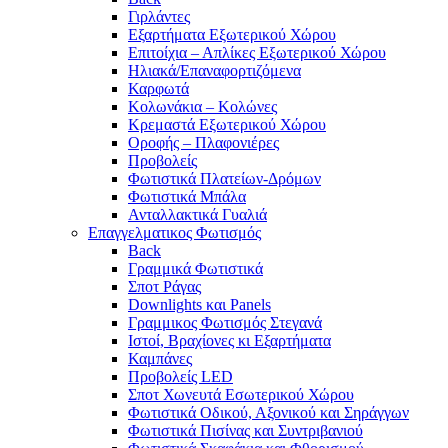
Γιρλάντες
Εξαρτήματα Εξωτερικού Χώρου
Επιτοίχια – Απλίκες Εξωτερικού Χώρου
Ηλιακά/Επαναφορτιζόμενα
Καρφωτά
Κολωνάκια – Κολώνες
Κρεμαστά Εξωτερικού Χώρου
Οροφής – Πλαφονιέρες
Προβολείς
Φωτιστικά Πλατείων-Δρόμων
Φωτιστικά Μπάλα
Ανταλλακτικά Γυαλιά
Επαγγελματικος Φωτισμός
Back
Γραμμικά Φωτιστικά
Σποτ Ράγας
Downlights και Panels
Γραμμικος Φωτισμός Στεγανά
Ιστοί, Βραχίονες κι Εξαρτήματα
Καμπάνες
Προβολείς LED
Σποτ Χωνευτά Εσωτερικού Χώρου
Φωτιστικά Οδικού, Αξονικού και Σηράγγων
Φωτιστικά Πισίνας και Συντριβανιού