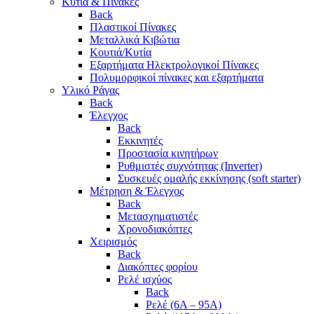
Κυτία & Πίνακες
Back
Πλαστικοί Πίνακες
Μεταλλικά Κιβώτια
Κουτιά/Κυτία
Εξαρτήματα Ηλεκτρολογικοί Πίνακες
Πολυμορφικοί πίνακες και εξαρτήματα
Υλικό Ράγας
Back
Έλεγχος
Back
Εκκινητές
Προστασία κινητήρων
Ρυθμιστές συχνότητας (Inverter)
Συσκευές ομαλής εκκίνησης (soft starter)
Μέτρηση & Έλεγχος
Back
Μετασχηματιστές
Χρονοδιακόπτες
Χειρισμός
Back
Διακόπτες φορίου
Ρελέ ισχύος
Back
Ρελέ (6A – 95A)