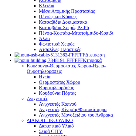
Κατσαβίδια
Κλειδιά
Μέσα Ατομικής Προστασίας
Πένσες και Κόφτες
Κατσαβίδια Δοκιμαστικά
Κατσαβίδια Χειρός Pz-Ph
Πένσα-Κοφτάκι-Μιτοτσίμπιδο-Κοπίδι
Άλλα
Φωτιστικά Χειρός
Ατσαλίνες Πλαστικές
Δικτύωση
Κτηριακά
Κουδουνια-Θερμοστατες Χωρου-Ηχεια-
Θυροτηλεορασεις
Ηχεία
Θερμοστάτες Χώρου
Θυροτηλεοράσεις
Κουδούνια Πόρτας
Ανιχνευτές
Ανιχνευτές Καπνού
Ανιχνευτές Κίνησης/Φωτοκύταρρα
Ανιχνευτές Μονοξειδίου του Άνθρακα
ΔΙΑΚΟΠΤΙΚΟ ΥΛΙΚΟ
Διακοπτικό Υλικό
Σειρά CITY