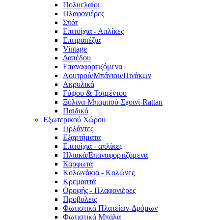
Πολυελαίοι
Πλαφονιέρες
Σπότ
Επιτοίχια - Απλίκες
Επιτραπέζια
Vintage
Δαπέδου
Επαναφορτιζόμενα
Λουτρού/Μπάνιου/Πινάκων
Ακρυλικά
Γύψου & Τσιμέντου
Ξύλινα-Μπαμπού-Σχοινί-Rattan
Παιδικά
Εξωτερικού Χώρου
Γιρλάντες
Εξαρτήματα
Επιτοίχια - απλίκες
Ηλιακά/Επαναφορτιζόμενα
Καρφωτά
Κολωνάκια - Κολώνες
Κρεμαστά
Οροφής - Πλαφονιέρες
Προβολείς
Φωτιστικά Πλατείων-Δρόμων
Φωτιστικά Μπάλα