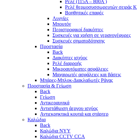
Ρελέ (115A – 800A )
Ρελέ θερμοσυσσωρευτών σειράς Κ
Βοηθητικές επαφές
Λυχνίες
Μπουτόν
Περιστροφικοί διακόπτες
Συσκευές για χρήση σε γερανογέφυρες
Συσκευές σηματοδότησης
Προστασία
Back
Διακόπτες ισχύος
Ρελέ διαρροής
Μικροαυτόματες ασφάλειες
Μαχαιρωτές ασφάλειες και βάσεις
Μπάρες-Μπλοκ-Διακλαδωτές Ράγας
Προστασία & Γείωση
Back
Γείωση
Αντικεραυνικά
Αντιστάθμιση άεργου ισχύος
Αντιεκρηκτικά κουτιά και στάρτερ
Καλώδια
Back
Καλώδια NYY
Καλώδια CCTV CCA