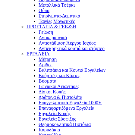
Μεταλλικά Τσέρκι
Ούπα
Στηρίγματα-Δεματικά
Ταινίες Μονωτικές
ΠΡΟΣΤΑΣΙΑ & ΓΕΙΩΣΗ
Γείωση
Αντικεραυνικά
Αντιστάθμιση Άεργου Ισχύος
Αντιεκρηκτικά κουτιά και στάρτερ
ΕΡΓΑΛΕΙΑ
Μέτρηση
Αρίδες
Βαλιτσάκια και Κουτιά Εργαλείων
Βούρτσες και Κόπτες
Βύσματα
Γωνιακοί Λειαντήρες
Δίσκοι Κοπής
Δράπανα & Πιστολέτα
Επαγγελματικά Εργαλεία 1000V
Επαναφορτιζόμενα Εργαλεία
Εργαλεία Κοπής
Εργαλεία Σύσφιξης
Θερμοκολλητικά Πιστόλια
Καρυδάκια