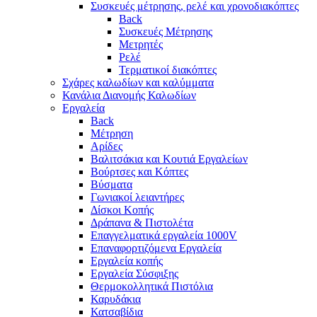
Συσκευές μέτρησης, ρελέ και χρονοδιακόπτες
Back
Συσκευές Μέτρησης
Μετρητές
Ρελέ
Τερματικοί διακόπτες
Σχάρες καλωδίων και καλύμματα
Κανάλια Διανομής Καλωδίων
Εργαλεία
Back
Μέτρηση
Αρίδες
Βαλιτσάκια και Κουτιά Εργαλείων
Βούρτσες και Κόπτες
Βύσματα
Γωνιακοί λειαντήρες
Δίσκοι Κοπής
Δράπανα & Πιστολέτα
Επαγγελματικά εργαλεία 1000V
Επαναφορτιζόμενα Εργαλεία
Εργαλεία κοπής
Εργαλεία Σύσφιξης
Θερμοκολλητικά Πιστόλια
Καρυδάκια
Κατσαβίδια