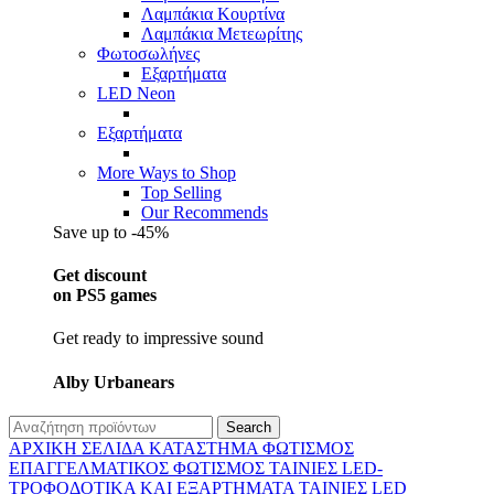
Λαμπάκια Κουρτίνα
Λαμπάκια Μετεωρίτης
Φωτοσωλήνες
Εξαρτήματα
LED Neon
Εξαρτήματα
More Ways to Shop
Top Selling
Our Recommends
Save up to -45%
Get discount
on PS5 games
Get ready to impressive sound
Alby Urbanears
Search
ΑΡΧΙΚΉ ΣΕΛΊΔΑ
ΚΑΤΆΣΤΗΜΑ
ΦΩΤΙΣΜΌΣ
ΕΠΑΓΓΕΛΜΑΤΙΚΟΣ ΦΩΤΙΣΜΌΣ
ΤΑΙΝΊΕΣ LED-
ΤΡΟΦΟΔΟΤΙΚΆ ΚΑΙ ΕΞΑΡΤΉΜΑΤΑ
ΤΑΙΝΊΕΣ LED