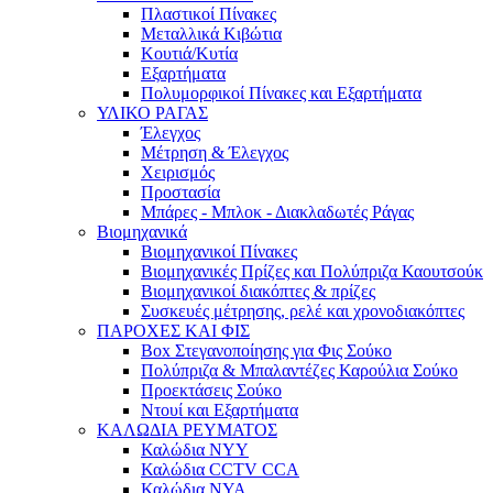
Πλαστικοί Πίνακες
Μεταλλικά Κιβώτια
Κουτιά/Κυτία
Εξαρτήματα
Πολυμορφικοί Πίνακες και Εξαρτήματα
ΥΛΙΚΟ ΡΑΓΑΣ
Έλεγχος
Μέτρηση & Έλεγχος
Χειρισμός
Προστασία
Μπάρες - Μπλοκ - Διακλαδωτές Ράγας
Βιομηχανικά
Βιομηχανικοί Πίνακες
Βιομηχανικές Πρίζες και Πολύπριζα Καουτσούκ
Βιομηχανικοί διακόπτες & πρίζες
Συσκευές μέτρησης, ρελέ και χρονοδιακόπτες
ΠΑΡΟΧΕΣ ΚΑΙ ΦΙΣ
Box Στεγανοποίησης για Φις Σούκο
Πολύπριζα & Μπαλαντέζες Καρούλια Σούκο
Προεκτάσεις Σούκο
Ντουί και Εξαρτήματα
ΚΑΛΩΔΙΑ ΡΕΥΜΑΤΟΣ
Καλώδια NYY
Καλώδια CCTV CCA
Καλώδια NYA