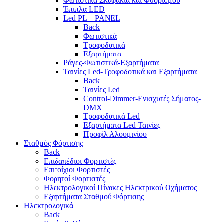
Φωτιστικά Σκαφάκια και Φθορισμού
Έπιπλα LED
Led PL – PANEL
Back
Φωτιστικά
Τροφοδοτικά
Εξαρτήματα
Ράγες-Φωτιστικά-Εξαρτήματα
Ταινίες Led-Τροφοδοτικά και Εξαρτήματα
Back
Ταινίες Led
Control-Dimmer-Ενισχυτές Σήματος-
DMX
Τροφοδοτικά Led
Εξαρτήματα Led Ταινίες
Προφίλ Αλουμινίου
Σταθμός Φόρτισης
Back
Επιδαπέδιοι Φορτιστές
Επιτoίχιοι Φορτιστές
Φορητοί Φορτιστές
Ηλεκτρολογικοί Πίνακες Ηλεκτρικού Οχήματος
Εξαρτήματα Σταθμού Φόρτισης
Ηλεκτρολογικά
Back