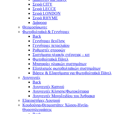
Σειρά CITY
Σειρά LECCE
Σειρά LONDON
Σειρά RHYME
Διάφορα
Θερμοσίφωνες
Φωτοβολταϊκά & Γεννήτριες
Back
Γεννήτριες βενζίνης
Γεννήτριες πετρελαίου
Ρυθμιστές στροφών
Συστήματα ηλιακής ενέργειας – κιτ
Φωτοβολταϊκά Πάνελ
Μπαταρίες ηλιακών συστημάτων
Εξοπλισμός φωτοβολταϊκών συστημάτων
Βάσεις & Εξαρτήματα για Φωτοβολταϊκά Πάνελ
Ανιχνευτές
Back
Ανιχνευτές Καπνού
Ανιχνευτές Κίνησης/Φωτοκύτταρα
Ανιχνευτές Μονοξειδίου του Άνθρακα
Εξαεριστήρες Λουτρού
Κουδούνια-Θερμοστάτες Χώρου-Ηχεία-
Θυροτηλεοράσεις