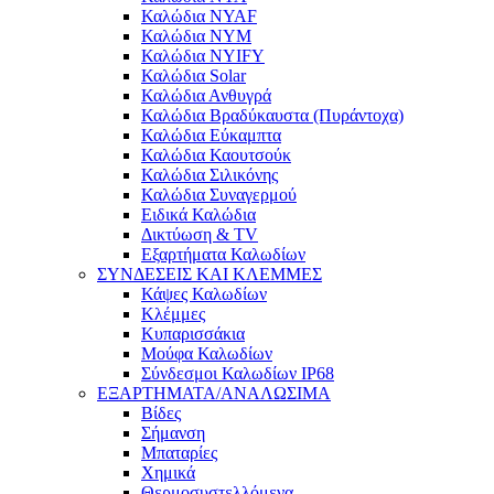
Καλώδια NYAF
Καλώδια NYM
Καλώδια NYIFY
Καλώδια Solar
Καλώδια Ανθυγρά
Καλώδια Βραδύκαυστα (Πυράντοχα)
Καλώδια Εύκαμπτα
Καλώδια Καουτσούκ
Καλώδια Σιλικόνης
Καλώδια Συναγερμού
Ειδικά Καλώδια
Δικτύωση & TV
Εξαρτήματα Καλωδίων
ΣΥΝΔΕΣΕΙΣ ΚΑΙ ΚΛΕΜΜΕΣ
Κάψες Καλωδίων
Κλέμμες
Κυπαρισσάκια
Μούφα Καλωδίων
Σύνδεσμοι Καλωδίων IP68
ΕΞΑΡΤΗΜΑΤΑ/ΑΝΑΛΩΣΙΜΑ
Βίδες
Σήμανση
Μπαταρίες
Χημικά
Θερμοσυστελλόμενα