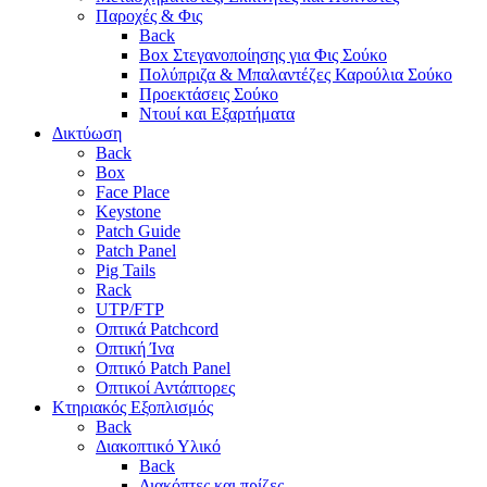
Παροχές & Φις
Back
Box Στεγανοποίησης για Φις Σούκο
Πολύπριζα & Μπαλαντέζες Καρούλια Σούκο
Προεκτάσεις Σούκο
Ντουί και Εξαρτήματα
Δικτύωση
Back
Box
Face Place
Keystone
Patch Guide
Patch Panel
Pig Tails
Rack
UTP/FTP
Οπτικά Patchcord
Οπτική Ίνα
Οπτικό Patch Panel
Οπτικοί Αντάπτορες
Κτηριακός Εξοπλισμός
Back
Διακοπτικό Υλικό
Back
Διακόπτες και πρίζες