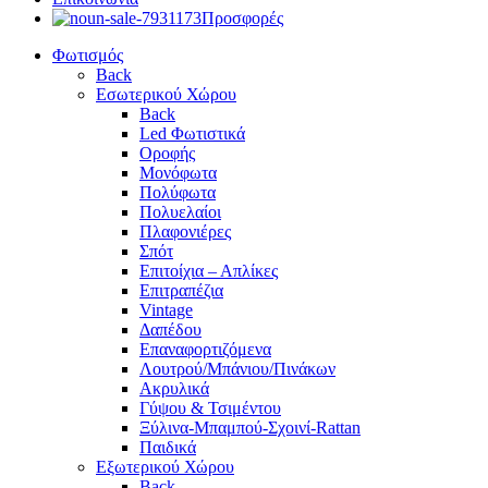
Προσφορές
Φωτισμός
Back
Εσωτερικού Χώρου
Back
Led Φωτιστικά
Οροφής
Μονόφωτα
Πολύφωτα
Πολυελαίοι
Πλαφονιέρες
Σπότ
Επιτοίχια – Απλίκες
Επιτραπέζια
Vintage
Δαπέδου
Επαναφορτιζόμενα
Λουτρού/Μπάνιου/Πινάκων
Ακρυλικά
Γύψου & Τσιμέντου
Ξύλινα-Μπαμπού-Σχοινί-Rattan
Παιδικά
Εξωτερικού Χώρου
Back