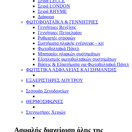
Σειρά LECCE
Σειρά LONDON
Σειρά RHYME
Διάφορα
ΦΩΤΟΒΟΛΤΑΪΚΑ & ΓΕΝΝΗΤΡΙΕΣ
Γεννήτριες Βενζίνης
Γεννήτριες Πετρελαίου
Ρυθμιστές στροφών
Συστήματα ηλιακής ενέργειας – κιτ
Φωτοβολταϊκά Πάνελ
Μπαταρίες ηλιακών συστημάτων
Εξοπλισμός φωτοβολταϊκών συστημάτων
Βάσεις & Εξαρτήματα για Φωτοβολταϊκά Πάνελ
ΦΩΤΙΣΤΙΚΑ ΑΣΦΑΛΕΙΑΣ ΚΑΙ ΣΗΜΑΝΣΗΣ
ΕΞΑΕΡΙΣΤΗΡΕΣ ΛΟΥΤΡΟΥ
Σεσουάρ Ξενοδοχείων
ΘΕΡΜΟΣΙΦΩΝΕΣ
Στεγνωτήρες Χεριών
Ασφαλής διαχείριση όλης της