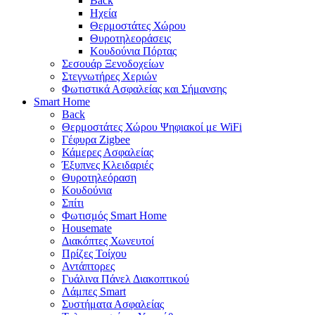
Back
Ηχεία
Θερμοστάτες Χώρου
Θυροτηλεοράσεις
Κουδούνια Πόρτας
Σεσουάρ Ξενοδοχείων
Στεγνωτήρες Χεριών
Φωτιστικά Ασφαλείας και Σήμανσης
Smart Home
Back
Θερμοστάτες Χώρου Ψηφιακοί με WiFi
Γέφυρα Zigbee
Κάμερες Ασφαλείας
Έξυπνες Κλειδαριές
Θυροτηλεόραση
Κουδούνια
Σπίτι
Φωτισμός Smart Home
Housemate
Διακόπτες Χωνευτοί
Πρίζες Τοίχου
Αντάπτορες
Γυάλινα Πάνελ Διακοπτικού
Λάμπες Smart
Συστήματα Ασφαλείας