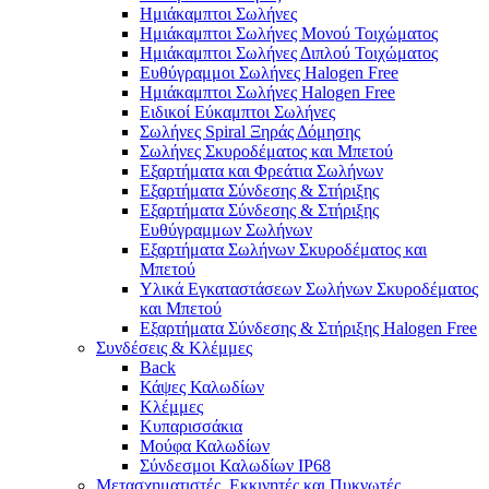
Ημιάκαμπτοι Σωλήνες
Ημιάκαμπτοι Σωλήνες Μονού Τοιχώματος
Ημιάκαμπτοι Σωλήνες Διπλού Τοιχώματος
Ευθύγραμμοι Σωλήνες Halogen Free
Ημιάκαμπτοι Σωλήνες Halogen Free
Ειδικοί Εύκαμπτοι Σωλήνες
Σωλήνες Spiral Ξηράς Δόμησης
Σωλήνες Σκυροδέματος και Μπετού
Εξαρτήματα και Φρεάτια Σωλήνων
Εξαρτήματα Σύνδεσης & Στήριξης
Εξαρτήματα Σύνδεσης & Στήριξης
Ευθύγραμμων Σωλήνων
Εξαρτήματα Σωλήνων Σκυροδέματος και
Μπετού
Υλικά Εγκαταστάσεων Σωλήνων Σκυροδέματος
και Μπετού
Εξαρτήματα Σύνδεσης & Στήριξης Halogen Free
Συνδέσεις & Κλέμμες
Back
Κάψες Καλωδίων
Κλέμμες
Κυπαρισσάκια
Μούφα Καλωδίων
Σύνδεσμοι Καλωδίων IP68
Μετασχηματιστές, Εκκινητές και Πυκνωτές