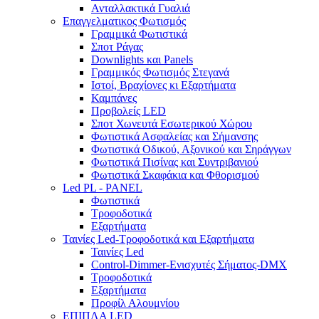
Ανταλλακτικά Γυαλιά
Επαγγελματικος Φωτισμός
Γραμμικά Φωτιστικά
Σποτ Ράγας
Downlights και Panels
Γραμμικός Φωτισμός Στεγανά
Ιστοί, Βραχίονες κι Εξαρτήματα
Καμπάνες
Προβολείς LED
Σποτ Χωνευτά Εσωτερικού Χώρου
Φωτιστικά Ασφαλείας και Σήμανσης
Φωτιστικά Οδικού, Αξονικού και Σηράγγων
Φωτιστικά Πισίνας και Συντριβανιού
Φωτιστικά Σκαφάκια και Φθορισμού
Led PL - PANEL
Φωτιστικά
Τροφοδοτικά
Εξαρτήματα
Ταινίες Led-Τροφοδοτικά και Εξαρτήματα
Ταινίες Led
Control-Dimmer-Ενισχυτές Σήματος-DMX
Τροφοδοτικά
Εξαρτήματα
Προφίλ Αλουμνίου
ΕΠΙΠΛΑ LED