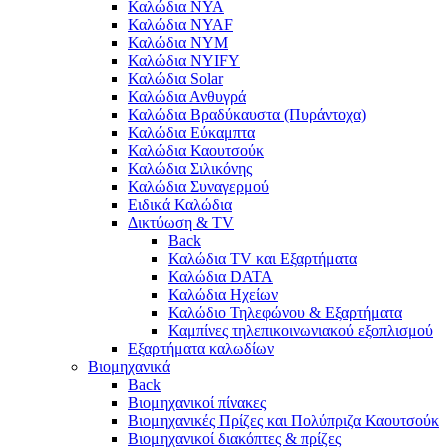
Καλώδια NYA
Καλώδια NYAF
Καλώδια NYΜ
Καλώδια ΝΥΙFY
Καλώδια Solar
Καλώδια Ανθυγρά
Καλώδια Βραδύκαυστα (Πυράντοχα)
Καλώδια Εύκαμπτα
Καλώδια Καουτσούκ
Καλώδια Σιλικόνης
Καλώδια Συναγερμού
Ειδικά Καλώδια
Δικτύωση & TV
Back
Καλώδια TV και Εξαρτήματα
Καλώδια DATA
Καλώδια Ηχείων
Καλώδιο Τηλεφώνου & Εξαρτήματα
Καμπίνες τηλεπικοινωνιακού εξοπλισμού
Eξαρτήματα καλωδίων
Βιομηχανικά
Back
Βιομηχανικοί πίνακες
Βιομηχανικές Πρίζες και Πολύπριζα Καουτσούκ
Βιομηχανικοί διακόπτες & πρίζες