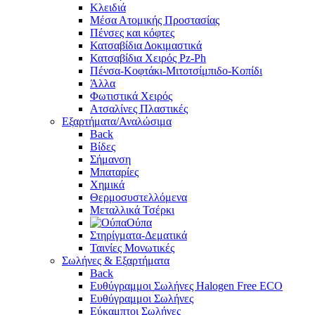
Κλειδιά
Μέσα Ατομικής Προστασίας
Πένσες και κόφτες
Κατσαβίδια Δοκιμαστικά
Κατσαβίδια Χειρός Pz-Ph
Πένσα-Κοφτάκι-Μιτοτσίμπιδο-Κοπίδι
Άλλα
Φωτιστικά Χειρός
Ατσαλίνες Πλαστικές
Εξαρτήματα/Αναλώσιμα
Back
Βίδες
Σήμανση
Μπαταρίες
Χημικά
Θερμοσυστελλόμενα
Μεταλλικά Τσέρκι
Ούπα
Στηρίγματα-Δεματικά
Ταινίες Μονωτικές
Σωλήνες & Εξαρτήματα
Back
Ευθύγραμμοι Σωλήνες Halogen Free ECO
Ευθύγραμμοι Σωλήνες
Εύκαμπτοι Σωλήνες