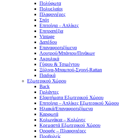
Πολύφωτα
Πολυελαίοι
Πλαφονιέρες
Σπότ
Επιτοίχια – Απλίκες
Επιτραπέζια
Vintage
Δαπέδου
Επαναφορτιζόμενα
Λουτρού/Μπάνιου/Πινάκων
Ακρυλικά
Γύψου & Τσιμέντου
Ξύλινα-Μπαμπού-Σχοινί-Rattan
Παιδικά
Εξωτερικού Χώρου
Back
Γιρλάντες
Εξαρτήματα Εξωτερικού Χώρου
Επιτοίχια – Απλίκες Εξωτερικού Χώρου
Ηλιακά/Επαναφορτιζόμενα
Καρφωτά
Κολωνάκια – Κολώνες
Κρεμαστά Εξωτερικού Χώρου
Οροφής – Πλαφονιέρες
Προβολείς