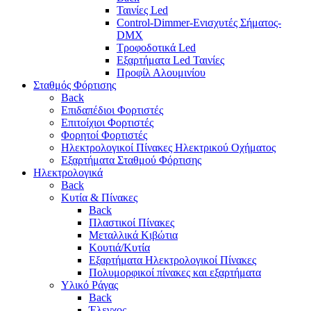
Ταινίες Led
Control-Dimmer-Ενισχυτές Σήματος-
DMX
Τροφοδοτικά Led
Εξαρτήματα Led Ταινίες
Προφίλ Αλουμινίου
Σταθμός Φόρτισης
Back
Επιδαπέδιοι Φορτιστές
Επιτoίχιοι Φορτιστές
Φορητοί Φορτιστές
Ηλεκτρολογικοί Πίνακες Ηλεκτρικού Οχήματος
Εξαρτήματα Σταθμού Φόρτισης
Ηλεκτρολογικά
Back
Κυτία & Πίνακες
Back
Πλαστικοί Πίνακες
Μεταλλικά Κιβώτια
Κουτιά/Κυτία
Εξαρτήματα Ηλεκτρολογικοί Πίνακες
Πολυμορφικοί πίνακες και εξαρτήματα
Υλικό Ράγας
Back
Έλεγχος