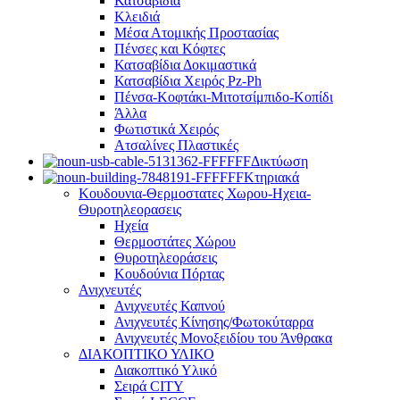
Κατσαβίδια
Κλειδιά
Μέσα Ατομικής Προστασίας
Πένσες και Κόφτες
Κατσαβίδια Δοκιμαστικά
Κατσαβίδια Χειρός Pz-Ph
Πένσα-Κοφτάκι-Μιτοτσίμπιδο-Κοπίδι
Άλλα
Φωτιστικά Χειρός
Ατσαλίνες Πλαστικές
Δικτύωση
Κτηριακά
Κουδουνια-Θερμοστατες Χωρου-Ηχεια-
Θυροτηλεορασεις
Ηχεία
Θερμοστάτες Χώρου
Θυροτηλεοράσεις
Κουδούνια Πόρτας
Ανιχνευτές
Ανιχνευτές Καπνού
Ανιχνευτές Κίνησης/Φωτοκύταρρα
Ανιχνευτές Μονοξειδίου του Άνθρακα
ΔΙΑΚΟΠΤΙΚΟ ΥΛΙΚΟ
Διακοπτικό Υλικό
Σειρά CITY