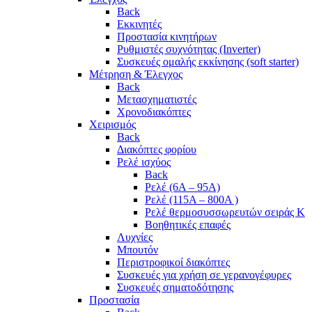
Back
Εκκινητές
Προστασία κινητήρων
Ρυθμιστές συχνότητας (Inverter)
Συσκευές ομαλής εκκίνησης (soft starter)
Μέτρηση & Έλεγχος
Back
Μετασχηματιστές
Χρονοδιακόπτες
Χειρισμός
Back
Διακόπτες φορίου
Ρελέ ισχύος
Back
Ρελέ (6A – 95A)
Ρελέ (115A – 800A )
Ρελέ θερμοσυσσωρευτών σειράς Κ
Βοηθητικές επαφές
Λυχνίες
Μπουτόν
Περιστροφικοί διακόπτες
Συσκευές για χρήση σε γερανογέφυρες
Συσκευές σηματοδότησης
Προστασία