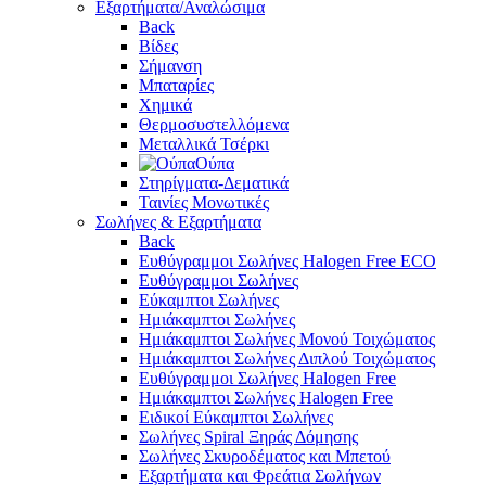
Εξαρτήματα/Αναλώσιμα
Back
Βίδες
Σήμανση
Μπαταρίες
Χημικά
Θερμοσυστελλόμενα
Μεταλλικά Τσέρκι
Ούπα
Στηρίγματα-Δεματικά
Ταινίες Μονωτικές
Σωλήνες & Εξαρτήματα
Back
Ευθύγραμμοι Σωλήνες Halogen Free ECO
Ευθύγραμμοι Σωλήνες
Εύκαμπτοι Σωλήνες
Ημιάκαμπτοι Σωλήνες
Ημιάκαμπτοι Σωλήνες Μονού Τοιχώματος
Ημιάκαμπτοι Σωλήνες Διπλού Τοιχώματος
Ευθύγραμμοι Σωλήνες Halogen Free
Ημιάκαμπτοι Σωλήνες Halogen Free
Ειδικοί Εύκαμπτοι Σωλήνες
Σωλήνες Spiral Ξηράς Δόμησης
Σωλήνες Σκυροδέματος και Μπετού
Εξαρτήματα και Φρεάτια Σωλήνων