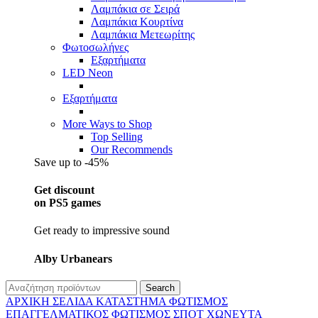
Λαμπάκια σε Σειρά
Λαμπάκια Κουρτίνα
Λαμπάκια Μετεωρίτης
Φωτοσωλήνες
Εξαρτήματα
LED Neon
Εξαρτήματα
More Ways to Shop
Top Selling
Our Recommends
Save up to -45%
Get discount
on PS5 games
Get ready to impressive sound
Alby Urbanears
Search
ΑΡΧΙΚΉ ΣΕΛΊΔΑ
ΚΑΤΆΣΤΗΜΑ
ΦΩΤΙΣΜΌΣ
ΕΠΑΓΓΕΛΜΑΤΙΚΟΣ ΦΩΤΙΣΜΌΣ
ΣΠΟΤ ΧΩΝΕΥΤΆ