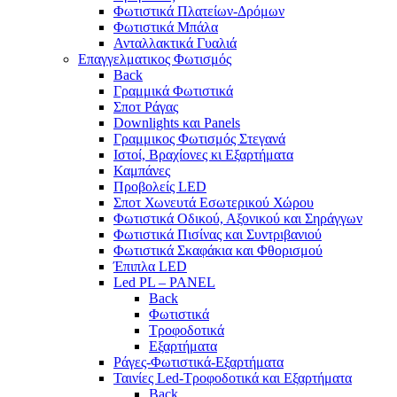
Φωτιστικά Πλατείων-Δρόμων
Φωτιστικά Μπάλα
Ανταλλακτικά Γυαλιά
Επαγγελματικος Φωτισμός
Back
Γραμμικά Φωτιστικά
Σποτ Ράγας
Downlights και Panels
Γραμμικος Φωτισμός Στεγανά
Ιστοί, Βραχίονες κι Εξαρτήματα
Καμπάνες
Προβολείς LED
Σποτ Χωνευτά Εσωτερικού Χώρου
Φωτιστικά Οδικού, Αξονικού και Σηράγγων
Φωτιστικά Πισίνας και Συντριβανιού
Φωτιστικά Σκαφάκια και Φθορισμού
Έπιπλα LED
Led PL – PANEL
Back
Φωτιστικά
Τροφοδοτικά
Εξαρτήματα
Ράγες-Φωτιστικά-Εξαρτήματα
Ταινίες Led-Τροφοδοτικά και Εξαρτήματα
Back