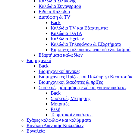
Καλώδια Σιλικόνης
Καλώδια Συναγερμού
Ειδικά Καλώδια
Δικτύωση & TV
Back
Καλώδια TV και Εξαρτήματα
Καλώδια DATA
Καλώδια Ηχείων
Καλώδιο Τηλεφώνου & Εξαρτήματα
Καμπίνες τηλεπικοινωνιακού εξοπλισμού
Eξαρτήματα καλωδίων
Βιομηχανικά
Back
Βιομηχανικοί πίνακες
Βιομηχανικές Πρίζες και Πολύπριζα Καουτσούκ
Βιομηχανικοί διακόπτες & πρίζες
Συσκευές μέτρησης, ρελέ και χρονοδιακόπτες
Back
Συσκευές Μέτρησης
Μετρητές
Ρελέ
Τερματικοί διακόπτες
Σχάρες καλωδίων και καλύμματα
Κανάλια Διανομής Καλωδίων
Εργαλεία