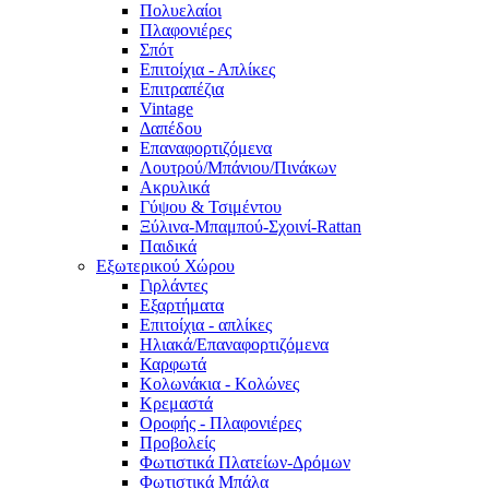
Πολυελαίοι
Πλαφονιέρες
Σπότ
Επιτοίχια - Απλίκες
Επιτραπέζια
Vintage
Δαπέδου
Επαναφορτιζόμενα
Λουτρού/Μπάνιου/Πινάκων
Ακρυλικά
Γύψου & Τσιμέντου
Ξύλινα-Μπαμπού-Σχοινί-Rattan
Παιδικά
Εξωτερικού Χώρου
Γιρλάντες
Εξαρτήματα
Επιτοίχια - απλίκες
Ηλιακά/Επαναφορτιζόμενα
Καρφωτά
Κολωνάκια - Κολώνες
Κρεμαστά
Οροφής - Πλαφονιέρες
Προβολείς
Φωτιστικά Πλατείων-Δρόμων
Φωτιστικά Μπάλα