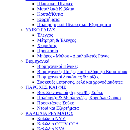
Πλαστικοί Πίνακες
Μεταλλικά Κιβώτια
Κουτιά/Κυτία
Εξαρτήματα
Πολυμορφικοί Πίνακες και Εξαρτήματα
ΥΛΙΚΟ ΡΑΓΑΣ
Έλεγχος
Μέτρηση & Έλεγχος
Χειρισμός
Προστασία
Μπάρες - Μπλοκ - Διακλαδωτές Ράγας
Βιομηχανικά
Βιομηχανικοί Πίνακες
Βιομηχανικές Πρίζες και Πολύπριζα Καουτσούκ
Βιομηχανικοί διακόπτες & πρίζες
Συσκευές μέτρησης, ρελέ και χρονοδιακόπτες
ΠΑΡΟΧΕΣ ΚΑΙ ΦΙΣ
Box Στεγανοποίησης για Φις Σούκο
Πολύπριζα & Μπαλαντέζες Καρούλια Σούκο
Προεκτάσεις Σούκο
Ντουί και Εξαρτήματα
ΚΑΛΩΔΙΑ ΡΕΥΜΑΤΟΣ
Καλώδια NYY
Καλώδια CCTV CCA
Καλώδια NYA