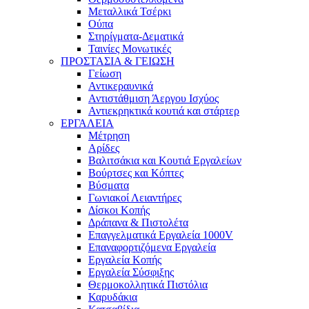
Μεταλλικά Τσέρκι
Ούπα
Στηρίγματα-Δεματικά
Ταινίες Μονωτικές
ΠΡΟΣΤΑΣΙΑ & ΓΕΙΩΣΗ
Γείωση
Αντικεραυνικά
Αντιστάθμιση Άεργου Ισχύος
Αντιεκρηκτικά κουτιά και στάρτερ
ΕΡΓΑΛΕΙΑ
Μέτρηση
Αρίδες
Βαλιτσάκια και Κουτιά Εργαλείων
Βούρτσες και Κόπτες
Βύσματα
Γωνιακοί Λειαντήρες
Δίσκοι Κοπής
Δράπανα & Πιστολέτα
Επαγγελματικά Εργαλεία 1000V
Επαναφορτιζόμενα Εργαλεία
Εργαλεία Κοπής
Εργαλεία Σύσφιξης
Θερμοκολλητικά Πιστόλια
Καρυδάκια