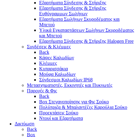
Εξαρτήματα Σύνδεσης & Στήριξης
Εξαρτήματα Σύνδεσης & Στήριξης
Ευθύγραμμων Σωλήνων
Εξαρτήματα Σωλήνων Σκυροδέματος και
Μπετού
Υλικά Εγκαταστάσεων Σωλήνων Σκυροδέματος
και Μπετού
Εξαρτήματα Σύνδεσης & Στήριξης Halogen Free
Συνδέσεις & Κλέμμες
Back
Κάψες Καλωδίων
Κλέμμες
Κυπαρισσάκια
Μούφα Καλωδίων
Σύνδεσμοι Καλωδίων IP68
Μετασχηματιστές, Εκκινητές και Πυκνωτές
Παροχές & Φις
Back
Box Στεγανοποίησης για Φις Σούκο
Πολύπριζα & Μπαλαντέζες Καρούλια Σούκο
Προεκτάσεις Σούκο
Ντουί και Εξαρτήματα
Δικτύωση
Back
Box