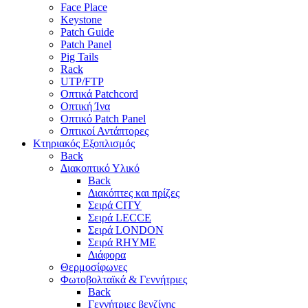
Face Place
Keystone
Patch Guide
Patch Panel
Pig Tails
Rack
UTP/FTP
Οπτικά Patchcord
Οπτική Ίνα
Οπτικό Patch Panel
Οπτικοί Αντάπτορες
Κτηριακός Εξοπλισμός
Back
Διακοπτικό Υλικό
Back
Διακόπτες και πρίζες
Σειρά CITY
Σειρά LECCE
Σειρά LONDON
Σειρά RHYME
Διάφορα
Θερμοσίφωνες
Φωτοβολταϊκά & Γεννήτριες
Back
Γεννήτριες βενζίνης