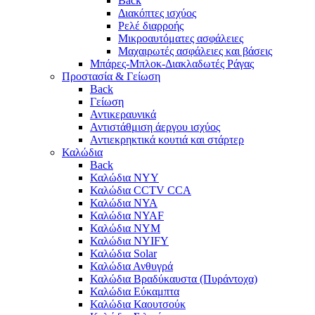
Back
Διακόπτες ισχύος
Ρελέ διαρροής
Μικροαυτόματες ασφάλειες
Μαχαιρωτές ασφάλειες και βάσεις
Μπάρες-Μπλοκ-Διακλαδωτές Ράγας
Προστασία & Γείωση
Back
Γείωση
Αντικεραυνικά
Αντιστάθμιση άεργου ισχύος
Αντιεκρηκτικά κουτιά και στάρτερ
Καλώδια
Back
Καλώδια NYY
Καλώδια CCTV CCA
Καλώδια NYA
Καλώδια NYAF
Καλώδια NYΜ
Καλώδια ΝΥΙFY
Καλώδια Solar
Καλώδια Ανθυγρά
Καλώδια Βραδύκαυστα (Πυράντοχα)
Καλώδια Εύκαμπτα
Καλώδια Καουτσούκ