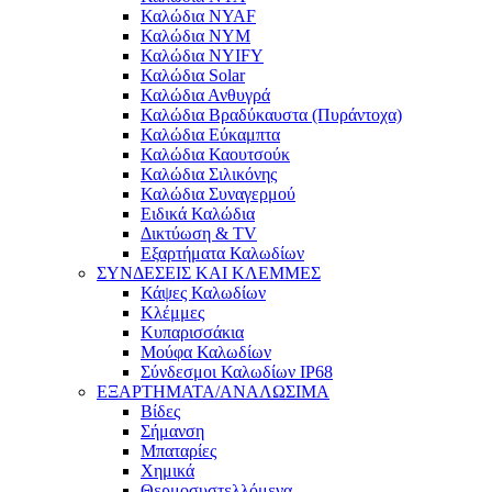
Καλώδια NYAF
Καλώδια NYM
Καλώδια NYIFY
Καλώδια Solar
Καλώδια Ανθυγρά
Καλώδια Βραδύκαυστα (Πυράντοχα)
Καλώδια Εύκαμπτα
Καλώδια Καουτσούκ
Καλώδια Σιλικόνης
Καλώδια Συναγερμού
Ειδικά Καλώδια
Δικτύωση & TV
Εξαρτήματα Καλωδίων
ΣΥΝΔΕΣΕΙΣ ΚΑΙ ΚΛΕΜΜΕΣ
Κάψες Καλωδίων
Κλέμμες
Κυπαρισσάκια
Μούφα Καλωδίων
Σύνδεσμοι Καλωδίων IP68
ΕΞΑΡΤΗΜΑΤΑ/ΑΝΑΛΩΣΙΜΑ
Βίδες
Σήμανση
Μπαταρίες
Χημικά
Θερμοσυστελλόμενα