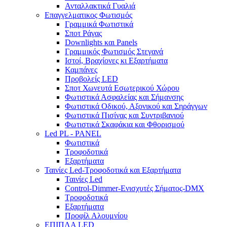
Ανταλλακτικά Γυαλιά
Επαγγελματικος Φωτισμός
Γραμμικά Φωτιστικά
Σποτ Ράγας
Downlights και Panels
Γραμμικός Φωτισμός Στεγανά
Ιστοί, Βραχίονες κι Εξαρτήματα
Καμπάνες
Προβολείς LED
Σποτ Χωνευτά Εσωτερικού Χώρου
Φωτιστικά Ασφαλείας και Σήμανσης
Φωτιστικά Οδικού, Αξονικού και Σηράγγων
Φωτιστικά Πισίνας και Συντριβανιού
Φωτιστικά Σκαφάκια και Φθορισμού
Led PL - PANEL
Φωτιστικά
Τροφοδοτικά
Εξαρτήματα
Ταινίες Led-Τροφοδοτικά και Εξαρτήματα
Ταινίες Led
Control-Dimmer-Ενισχυτές Σήματος-DMX
Τροφοδοτικά
Εξαρτήματα
Προφίλ Αλουμνίου
ΕΠΙΠΛΑ LED