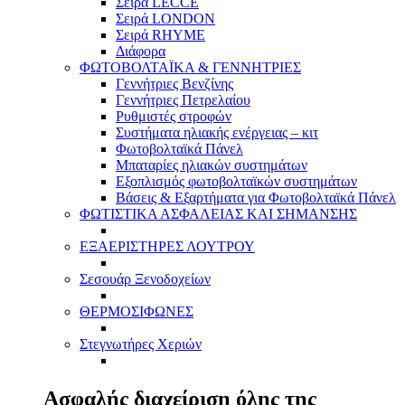
Σειρά LECCE
Σειρά LONDON
Σειρά RHYME
Διάφορα
ΦΩΤΟΒΟΛΤΑΪΚΑ & ΓΕΝΝΗΤΡΙΕΣ
Γεννήτριες Βενζίνης
Γεννήτριες Πετρελαίου
Ρυθμιστές στροφών
Συστήματα ηλιακής ενέργειας – κιτ
Φωτοβολταϊκά Πάνελ
Μπαταρίες ηλιακών συστημάτων
Εξοπλισμός φωτοβολταϊκών συστημάτων
Βάσεις & Εξαρτήματα για Φωτοβολταϊκά Πάνελ
ΦΩΤΙΣΤΙΚΑ ΑΣΦΑΛΕΙΑΣ ΚΑΙ ΣΗΜΑΝΣΗΣ
ΕΞΑΕΡΙΣΤΗΡΕΣ ΛΟΥΤΡΟΥ
Σεσουάρ Ξενοδοχείων
ΘΕΡΜΟΣΙΦΩΝΕΣ
Στεγνωτήρες Χεριών
Ασφαλής διαχείριση όλης της