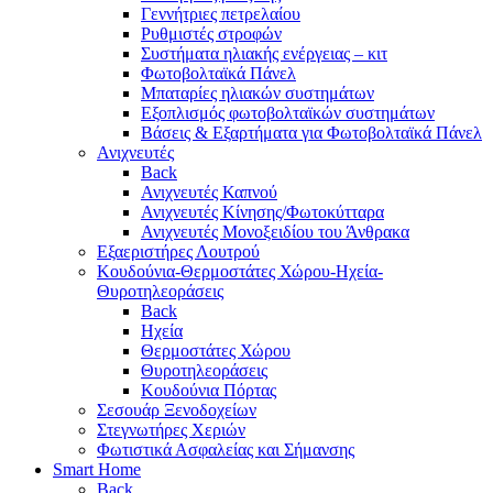
Γεννήτριες πετρελαίου
Ρυθμιστές στροφών
Συστήματα ηλιακής ενέργειας – κιτ
Φωτοβολταϊκά Πάνελ
Μπαταρίες ηλιακών συστημάτων
Εξοπλισμός φωτοβολταϊκών συστημάτων
Βάσεις & Εξαρτήματα για Φωτοβολταϊκά Πάνελ
Ανιχνευτές
Back
Ανιχνευτές Καπνού
Ανιχνευτές Κίνησης/Φωτοκύτταρα
Ανιχνευτές Μονοξειδίου του Άνθρακα
Εξαεριστήρες Λουτρού
Κουδούνια-Θερμοστάτες Χώρου-Ηχεία-
Θυροτηλεοράσεις
Back
Ηχεία
Θερμοστάτες Χώρου
Θυροτηλεοράσεις
Κουδούνια Πόρτας
Σεσουάρ Ξενοδοχείων
Στεγνωτήρες Χεριών
Φωτιστικά Ασφαλείας και Σήμανσης
Smart Home
Back