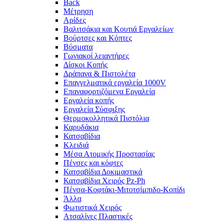
Back
Μέτρηση
Αρίδες
Βαλιτσάκια και Κουτιά Εργαλείων
Βούρτσες και Κόπτες
Βύσματα
Γωνιακοί λειαντήρες
Δίσκοι Κοπής
Δράπανα & Πιστολέτα
Επαγγελματικά εργαλεία 1000V
Επαναφορτιζόμενα Εργαλεία
Εργαλεία κοπής
Εργαλεία Σύσφιξης
Θερμοκολλητικά Πιστόλια
Καρυδάκια
Κατσαβίδια
Κλειδιά
Μέσα Ατομικής Προστασίας
Πένσες και κόφτες
Κατσαβίδια Δοκιμαστικά
Κατσαβίδια Χειρός Pz-Ph
Πένσα-Κοφτάκι-Μιτοτσίμπιδο-Κοπίδι
Άλλα
Φωτιστικά Χειρός
Ατσαλίνες Πλαστικές