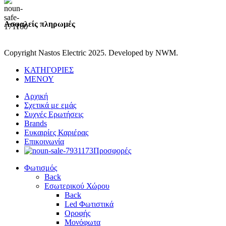
Ασφαλείς πληρωμές
Copyright Nastos Electric
2025. Developed by NWM.
ΚΑΤΗΓΟΡΙΕΣ
ΜΕΝΟΥ
Αρχική
Σχετικά με εμάς
Συχνές Ερωτήσεις
Brands
Ευκαιρίες Καριέρας
Επικοινωνία
Προσφορές
Φωτισμός
Back
Εσωτερικού Χώρου
Back
Led Φωτιστικά
Οροφής
Μονόφωτα