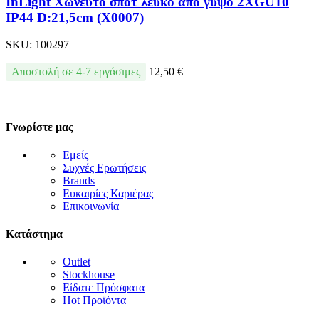
InLight Χωνευτό σποτ λευκό από γύψο 2XGU10
IP44 D:21,5cm (Χ0007)
SKU:
100297
Αποστολή σε 4-7 εργάσιμες
12,50
€
Γνωρίστε μας
Εμείς
Συχνές Ερωτήσεις
Brands
Ευκαιρίες Καριέρας
Επικοινωνία
Κατάστημα
Outlet
Stockhouse
Είδατε Πρόσφατα
Hot Προϊόντα