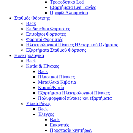
Τροφοδοτικά Led
Εξαρτήματα Led Ταινίες
Προφίλ Αλουμινίου
Σταθμός Φόρτισης
Back
Επιδαπέδιοι Φορτιστές
Επιτoίχιοι Φορτιστές
Φορητοί Φορτιστές
Ηλεκτρολογικοί Πίνακες Ηλεκτρικού Οχήματος
Εξαρτήματα Σταθμού Φόρτισης
Ηλεκτρολογικά
Back
Κυτία & Πίνακες
Back
Πλαστικοί Πίνακες
Μεταλλικά Κιβώτια
Κουτιά/Κυτία
Εξαρτήματα Ηλεκτρολογικοί Πίνακες
Πολυμορφικοί πίνακες και εξαρτήματα
Υλικό Ράγας
Back
Έλεγχος
Back
Εκκινητές
Προστασία κινητήρων