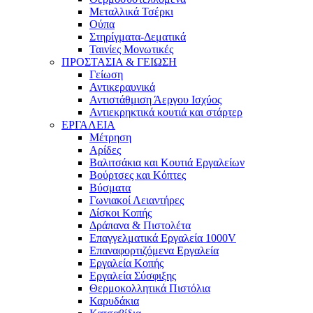
Μεταλλικά Τσέρκι
Ούπα
Στηρίγματα-Δεματικά
Ταινίες Μονωτικές
ΠΡΟΣΤΑΣΙΑ & ΓΕΙΩΣΗ
Γείωση
Αντικεραυνικά
Αντιστάθμιση Άεργου Ισχύος
Αντιεκρηκτικά κουτιά και στάρτερ
ΕΡΓΑΛΕΙΑ
Μέτρηση
Αρίδες
Βαλιτσάκια και Κουτιά Εργαλείων
Βούρτσες και Κόπτες
Βύσματα
Γωνιακοί Λειαντήρες
Δίσκοι Κοπής
Δράπανα & Πιστολέτα
Επαγγελματικά Εργαλεία 1000V
Επαναφορτιζόμενα Εργαλεία
Εργαλεία Κοπής
Εργαλεία Σύσφιξης
Θερμοκολλητικά Πιστόλια
Καρυδάκια