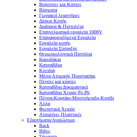
Βούρτσες και Κόπτες
Βύσματα
Γωνιακοί λειαντήρες
Δίσκοι Κοπής
Δράπανα & Πιστολέτα
Επαγγελματικά εργαλεία 1000V
Επαναφορτιζόμενα Εργαλεία
Εργαλεία κοπής
Εργαλεία Σύσφιξης
Θερμοκολλητικά Πιστόλια
Καρυδάκια
Κατσαβίδια
Κλειδιά
Μέσα Ατομικής Προστασίας
Πένσες και κόφτες
Κατσαβίδια Δοκιμαστικά
Κατσαβίδια Χειρός Pz-Ph
Πένσα-Κοφτάκι-Μιτοτσίμπιδο-Κοπίδι
Άλλα
Φωτιστικά Χειρός
Ατσαλίνες Πλαστικές
Εξαρτήματα/Αναλώσιμα
Back
Βίδες
Σήμανση