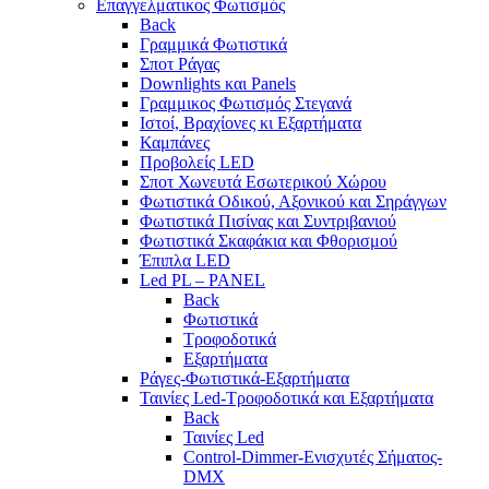
Επαγγελματικος Φωτισμός
Back
Γραμμικά Φωτιστικά
Σποτ Ράγας
Downlights και Panels
Γραμμικος Φωτισμός Στεγανά
Ιστοί, Βραχίονες κι Εξαρτήματα
Καμπάνες
Προβολείς LED
Σποτ Χωνευτά Εσωτερικού Χώρου
Φωτιστικά Οδικού, Αξονικού και Σηράγγων
Φωτιστικά Πισίνας και Συντριβανιού
Φωτιστικά Σκαφάκια και Φθορισμού
Έπιπλα LED
Led PL – PANEL
Back
Φωτιστικά
Τροφοδοτικά
Εξαρτήματα
Ράγες-Φωτιστικά-Εξαρτήματα
Ταινίες Led-Τροφοδοτικά και Εξαρτήματα
Back
Ταινίες Led
Control-Dimmer-Ενισχυτές Σήματος-
DMX