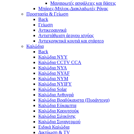
Μαχαιρωτές ασφάλειες και βάσεις
Μπάρες-Μπλοκ-Διακλαδωτές Ράγας
Προστασία & Γείωση
Back
Γείωση
Αντικεραυνικά
Αντιστάθμιση άεργου ισχύος
Αντιεκρηκτικά κουτιά και στάρτερ
Καλώδια
Back
Καλώδια NYY
Καλώδια CCTV CCA
Καλώδια NYA
Καλώδια NYAF
Καλώδια NYΜ
Καλώδια ΝΥΙFY
Καλώδια Solar
Καλώδια Ανθυγρά
Καλώδια Βραδύκαυστα (Πυράντοχα)
Καλώδια Εύκαμπτα
Καλώδια Καουτσούκ
Καλώδια Σιλικόνης
Καλώδια Συναγερμού
Ειδικά Καλώδια
Δικτύωση & TV