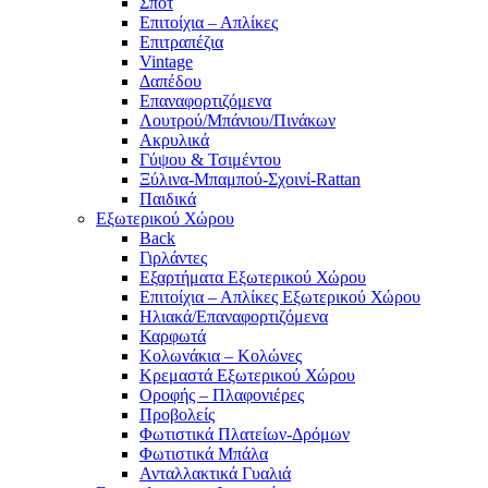
Σπότ
Επιτοίχια – Απλίκες
Επιτραπέζια
Vintage
Δαπέδου
Επαναφορτιζόμενα
Λουτρού/Μπάνιου/Πινάκων
Ακρυλικά
Γύψου & Τσιμέντου
Ξύλινα-Μπαμπού-Σχοινί-Rattan
Παιδικά
Εξωτερικού Χώρου
Back
Γιρλάντες
Εξαρτήματα Εξωτερικού Χώρου
Επιτοίχια – Απλίκες Εξωτερικού Χώρου
Ηλιακά/Επαναφορτιζόμενα
Καρφωτά
Κολωνάκια – Κολώνες
Κρεμαστά Εξωτερικού Χώρου
Οροφής – Πλαφονιέρες
Προβολείς
Φωτιστικά Πλατείων-Δρόμων
Φωτιστικά Μπάλα
Ανταλλακτικά Γυαλιά