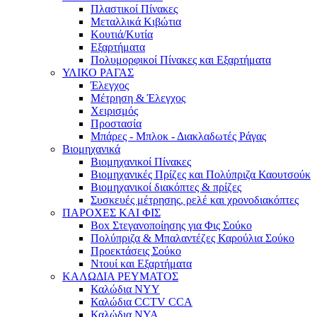
Πλαστικοί Πίνακες
Μεταλλικά Κιβώτια
Κουτιά/Κυτία
Εξαρτήματα
Πολυμορφικοί Πίνακες και Εξαρτήματα
ΥΛΙΚΟ ΡΑΓΑΣ
Έλεγχος
Μέτρηση & Έλεγχος
Χειρισμός
Προστασία
Μπάρες - Μπλοκ - Διακλαδωτές Ράγας
Βιομηχανικά
Βιομηχανικοί Πίνακες
Βιομηχανικές Πρίζες και Πολύπριζα Καουτσούκ
Βιομηχανικοί διακόπτες & πρίζες
Συσκευές μέτρησης, ρελέ και χρονοδιακόπτες
ΠΑΡΟΧΕΣ ΚΑΙ ΦΙΣ
Box Στεγανοποίησης για Φις Σούκο
Πολύπριζα & Μπαλαντέζες Καρούλια Σούκο
Προεκτάσεις Σούκο
Ντουί και Εξαρτήματα
ΚΑΛΩΔΙΑ ΡΕΥΜΑΤΟΣ
Καλώδια NYY
Καλώδια CCTV CCA
Καλώδια NYA