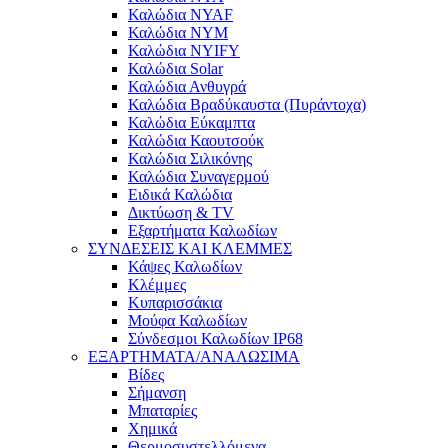
Καλώδια NYAF
Καλώδια NYM
Καλώδια NYIFY
Καλώδια Solar
Καλώδια Ανθυγρά
Καλώδια Βραδύκαυστα (Πυράντοχα)
Καλώδια Εύκαμπτα
Καλώδια Καουτσούκ
Καλώδια Σιλικόνης
Καλώδια Συναγερμού
Ειδικά Καλώδια
Δικτύωση & TV
Εξαρτήματα Καλωδίων
ΣΥΝΔΕΣΕΙΣ ΚΑΙ ΚΛΕΜΜΕΣ
Κάψες Καλωδίων
Κλέμμες
Κυπαρισσάκια
Μούφα Καλωδίων
Σύνδεσμοι Καλωδίων IP68
ΕΞΑΡΤΗΜΑΤΑ/ΑΝΑΛΩΣΙΜΑ
Βίδες
Σήμανση
Μπαταρίες
Χημικά
Θερμοσυστελλόμενα