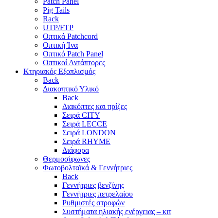
Patch Panel
Pig Tails
Rack
UTP/FTP
Οπτικά Patchcord
Οπτική Ίνα
Οπτικό Patch Panel
Οπτικοί Αντάπτορες
Κτηριακός Εξοπλισμός
Back
Διακοπτικό Υλικό
Back
Διακόπτες και πρίζες
Σειρά CITY
Σειρά LECCE
Σειρά LONDON
Σειρά RHYME
Διάφορα
Θερμοσίφωνες
Φωτοβολταϊκά & Γεννήτριες
Back
Γεννήτριες βενζίνης
Γεννήτριες πετρελαίου
Ρυθμιστές στροφών
Συστήματα ηλιακής ενέργειας – κιτ