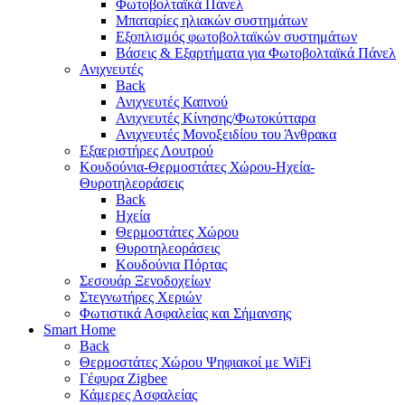
Φωτοβολταϊκά Πάνελ
Μπαταρίες ηλιακών συστημάτων
Εξοπλισμός φωτοβολταϊκών συστημάτων
Βάσεις & Εξαρτήματα για Φωτοβολταϊκά Πάνελ
Ανιχνευτές
Back
Ανιχνευτές Καπνού
Ανιχνευτές Κίνησης/Φωτοκύτταρα
Ανιχνευτές Μονοξειδίου του Άνθρακα
Εξαεριστήρες Λουτρού
Κουδούνια-Θερμοστάτες Χώρου-Ηχεία-
Θυροτηλεοράσεις
Back
Ηχεία
Θερμοστάτες Χώρου
Θυροτηλεοράσεις
Κουδούνια Πόρτας
Σεσουάρ Ξενοδοχείων
Στεγνωτήρες Χεριών
Φωτιστικά Ασφαλείας και Σήμανσης
Smart Home
Back
Θερμοστάτες Χώρου Ψηφιακοί με WiFi
Γέφυρα Zigbee
Κάμερες Ασφαλείας