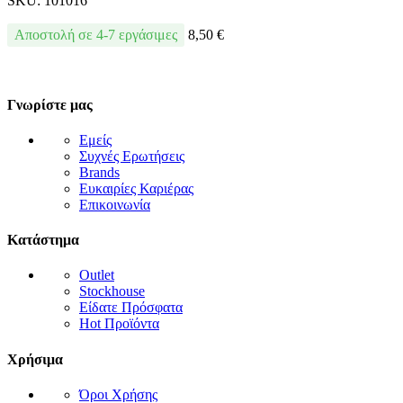
SKU:
101016
Αποστολή σε 4-7 εργάσιμες
8,50
€
Γνωρίστε μας
Εμείς
Συχνές Ερωτήσεις
Brands
Ευκαιρίες Καριέρας
Επικοινωνία
Κατάστημα
Outlet
Stockhouse
Είδατε Πρόσφατα
Hot Προϊόντα
Χρήσιμα
Όροι Χρήσης