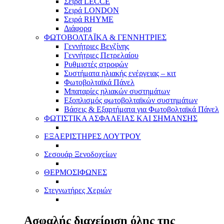
Σειρά LECCE
Σειρά LONDON
Σειρά RHYME
Διάφορα
ΦΩΤΟΒΟΛΤΑΪΚΑ & ΓΕΝΝΗΤΡΙΕΣ
Γεννήτριες Βενζίνης
Γεννήτριες Πετρελαίου
Ρυθμιστές στροφών
Συστήματα ηλιακής ενέργειας – κιτ
Φωτοβολταϊκά Πάνελ
Μπαταρίες ηλιακών συστημάτων
Εξοπλισμός φωτοβολταϊκών συστημάτων
Βάσεις & Εξαρτήματα για Φωτοβολταϊκά Πάνελ
ΦΩΤΙΣΤΙΚΑ ΑΣΦΑΛΕΙΑΣ ΚΑΙ ΣΗΜΑΝΣΗΣ
ΕΞΑΕΡΙΣΤΗΡΕΣ ΛΟΥΤΡΟΥ
Σεσουάρ Ξενοδοχείων
ΘΕΡΜΟΣΙΦΩΝΕΣ
Στεγνωτήρες Χεριών
Ασφαλής διαχείριση όλης της