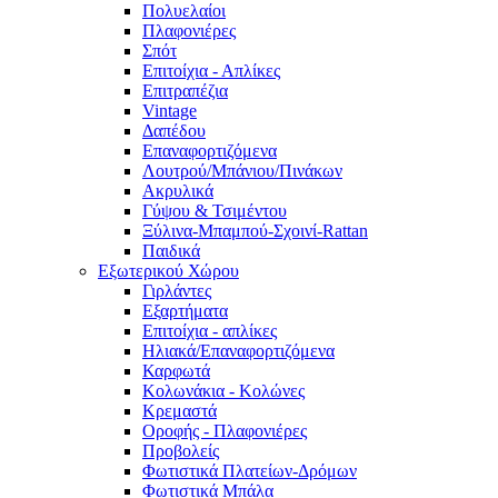
Πολυελαίοι
Πλαφονιέρες
Σπότ
Επιτοίχια - Απλίκες
Επιτραπέζια
Vintage
Δαπέδου
Επαναφορτιζόμενα
Λουτρού/Μπάνιου/Πινάκων
Ακρυλικά
Γύψου & Τσιμέντου
Ξύλινα-Μπαμπού-Σχοινί-Rattan
Παιδικά
Εξωτερικού Χώρου
Γιρλάντες
Εξαρτήματα
Επιτοίχια - απλίκες
Ηλιακά/Επαναφορτιζόμενα
Καρφωτά
Κολωνάκια - Κολώνες
Κρεμαστά
Οροφής - Πλαφονιέρες
Προβολείς
Φωτιστικά Πλατείων-Δρόμων
Φωτιστικά Μπάλα