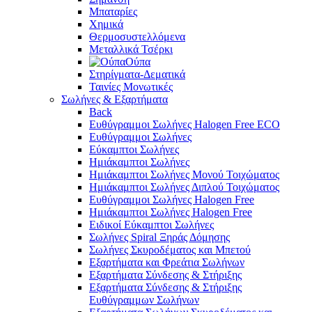
Μπαταρίες
Χημικά
Θερμοσυστελλόμενα
Μεταλλικά Τσέρκι
Ούπα
Στηρίγματα-Δεματικά
Ταινίες Μονωτικές
Σωλήνες & Εξαρτήματα
Back
Ευθύγραμμοι Σωλήνες Halogen Free ECO
Ευθύγραμμοι Σωλήνες
Εύκαμπτοι Σωλήνες
Ημιάκαμπτοι Σωλήνες
Ημιάκαμπτοι Σωλήνες Μονού Τοιχώματος
Ημιάκαμπτοι Σωλήνες Διπλού Τοιχώματος
Ευθύγραμμοι Σωλήνες Halogen Free
Ημιάκαμπτοι Σωλήνες Halogen Free
Ειδικοί Εύκαμπτοι Σωλήνες
Σωλήνες Spiral Ξηράς Δόμησης
Σωλήνες Σκυροδέματος και Μπετού
Εξαρτήματα και Φρεάτια Σωλήνων
Εξαρτήματα Σύνδεσης & Στήριξης
Εξαρτήματα Σύνδεσης & Στήριξης
Ευθύγραμμων Σωλήνων