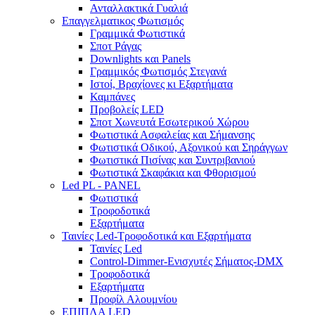
Ανταλλακτικά Γυαλιά
Επαγγελματικος Φωτισμός
Γραμμικά Φωτιστικά
Σποτ Ράγας
Downlights και Panels
Γραμμικός Φωτισμός Στεγανά
Ιστοί, Βραχίονες κι Εξαρτήματα
Καμπάνες
Προβολείς LED
Σποτ Χωνευτά Εσωτερικού Χώρου
Φωτιστικά Ασφαλείας και Σήμανσης
Φωτιστικά Οδικού, Αξονικού και Σηράγγων
Φωτιστικά Πισίνας και Συντριβανιού
Φωτιστικά Σκαφάκια και Φθορισμού
Led PL - PANEL
Φωτιστικά
Τροφοδοτικά
Εξαρτήματα
Ταινίες Led-Τροφοδοτικά και Εξαρτήματα
Ταινίες Led
Control-Dimmer-Ενισχυτές Σήματος-DMX
Τροφοδοτικά
Εξαρτήματα
Προφίλ Αλουμνίου
ΕΠΙΠΛΑ LED