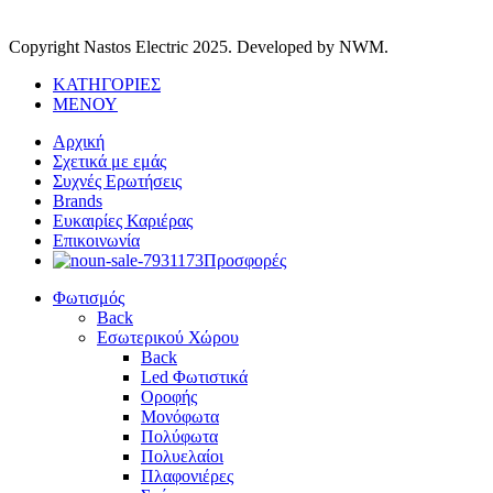
Copyright Nastos Electric
2025. Developed by NWM.
ΚΑΤΗΓΟΡΙΕΣ
ΜΕΝΟΥ
Αρχική
Σχετικά με εμάς
Συχνές Ερωτήσεις
Brands
Ευκαιρίες Καριέρας
Επικοινωνία
Προσφορές
Φωτισμός
Back
Εσωτερικού Χώρου
Back
Led Φωτιστικά
Οροφής
Μονόφωτα
Πολύφωτα
Πολυελαίοι
Πλαφονιέρες