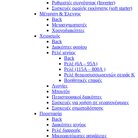
Ρυθμιστές συχνότητας (Inverter)
Συσκευές ομαλής εκκίνησης (soft starter)
Μέτρηση & Έλεγχος
Back
Μετασχηματιστές
Χρονοδιακόπτες
Χειρισμός
Back
Διακόπτες φορίου
Ρελέ ισχύος
Back
Ρελέ (6A – 95A)
Ρελέ (115A – 800A )
Ρελέ θερμοσυσσωρευτών σειράς Κ
Βοηθητικές επαφές
Λυχνίες
Μπουτόν
Περιστροφικοί διακόπτες
Συσκευές για χρήση σε γερανογέφυρες
Συσκευές σηματοδότησης
Προστασία
Back
Διακόπτες ισχύος
Ρελέ διαρροής
Μικροαυτόματες ασφάλειες