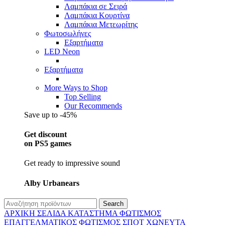
Λαμπάκια σε Σειρά
Λαμπάκια Κουρτίνα
Λαμπάκια Μετεωρίτης
Φωτοσωλήνες
Εξαρτήματα
LED Neon
Εξαρτήματα
More Ways to Shop
Top Selling
Our Recommends
Save up to -45%
Get discount
on PS5 games
Get ready to impressive sound
Alby Urbanears
Search
ΑΡΧΙΚΉ ΣΕΛΊΔΑ
ΚΑΤΆΣΤΗΜΑ
ΦΩΤΙΣΜΌΣ
ΕΠΑΓΓΕΛΜΑΤΙΚΟΣ ΦΩΤΙΣΜΌΣ
ΣΠΟΤ ΧΩΝΕΥΤΆ