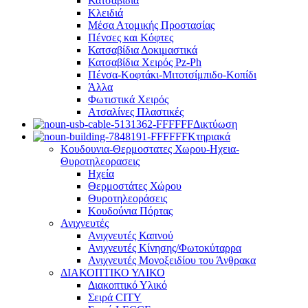
Κατσαβίδια
Κλειδιά
Μέσα Ατομικής Προστασίας
Πένσες και Κόφτες
Κατσαβίδια Δοκιμαστικά
Κατσαβίδια Χειρός Pz-Ph
Πένσα-Κοφτάκι-Μιτοτσίμπιδο-Κοπίδι
Άλλα
Φωτιστικά Χειρός
Ατσαλίνες Πλαστικές
Δικτύωση
Κτηριακά
Κουδουνια-Θερμοστατες Χωρου-Ηχεια-
Θυροτηλεορασεις
Ηχεία
Θερμοστάτες Χώρου
Θυροτηλεοράσεις
Κουδούνια Πόρτας
Ανιχνευτές
Ανιχνευτές Καπνού
Ανιχνευτές Κίνησης/Φωτοκύταρρα
Ανιχνευτές Μονοξειδίου του Άνθρακα
ΔΙΑΚΟΠΤΙΚΟ ΥΛΙΚΟ
Διακοπτικό Υλικό
Σειρά CITY