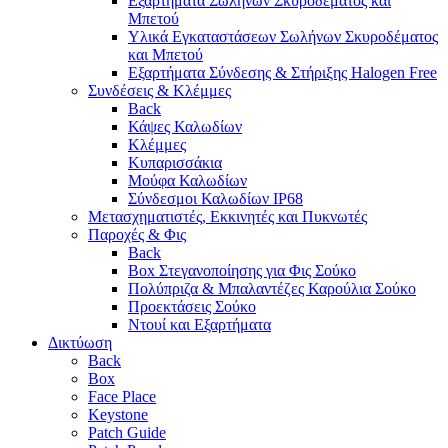
Εξαρτήματα Σωλήνων Σκυροδέματος και
Μπετού
Υλικά Εγκαταστάσεων Σωλήνων Σκυροδέματος
και Μπετού
Εξαρτήματα Σύνδεσης & Στήριξης Halogen Free
Συνδέσεις & Κλέμμες
Back
Κάψες Καλωδίων
Κλέμμες
Κυπαρισσάκια
Μούφα Καλωδίων
Σύνδεσμοι Καλωδίων IP68
Μετασχηματιστές, Εκκινητές και Πυκνωτές
Παροχές & Φις
Back
Box Στεγανοποίησης για Φις Σούκο
Πολύπριζα & Μπαλαντέζες Καρούλια Σούκο
Προεκτάσεις Σούκο
Ντουί και Εξαρτήματα
Δικτύωση
Back
Box
Face Place
Keystone
Patch Guide