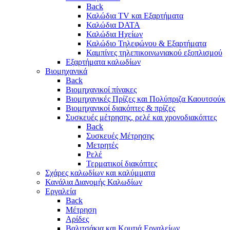
Back
Καλώδια TV και Εξαρτήματα
Καλώδια DATA
Καλώδια Ηχείων
Καλώδιο Τηλεφώνου & Εξαρτήματα
Καμπίνες τηλεπικοινωνιακού εξοπλισμού
Eξαρτήματα καλωδίων
Βιομηχανικά
Back
Βιομηχανικοί πίνακες
Βιομηχανικές Πρίζες και Πολύπριζα Καουτσούκ
Βιομηχανικοί διακόπτες & πρίζες
Συσκευές μέτρησης, ρελέ και χρονοδιακόπτες
Back
Συσκευές Μέτρησης
Μετρητές
Ρελέ
Τερματικοί διακόπτες
Σχάρες καλωδίων και καλύμματα
Κανάλια Διανομής Καλωδίων
Εργαλεία
Back
Μέτρηση
Αρίδες
Βαλιτσάκια και Κουτιά Εργαλείων