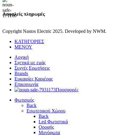
Ασφαλείς πληρωμές
Copyright Nastos Electric
2025. Developed by NWM.
ΚΑΤΗΓΟΡΙΕΣ
ΜΕΝΟΥ
Αρχική
Σχετικά με εμάς
Συχνές Ερωτήσεις
Brands
Ευκαιρίες Καριέρας
Επικοινωνία
Προσφορές
Φωτισμός
Back
Εσωτερικού Χώρου
Back
Led Φωτιστικά
Οροφής
Μονόφωτα