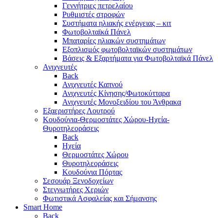
Γεννήτριες πετρελαίου
Ρυθμιστές στροφών
Συστήματα ηλιακής ενέργειας – κιτ
Φωτοβολταϊκά Πάνελ
Μπαταρίες ηλιακών συστημάτων
Εξοπλισμός φωτοβολταϊκών συστημάτων
Βάσεις & Εξαρτήματα για Φωτοβολταϊκά Πάνελ
Ανιχνευτές
Back
Ανιχνευτές Καπνού
Ανιχνευτές Κίνησης/Φωτοκύτταρα
Ανιχνευτές Μονοξειδίου του Άνθρακα
Εξαεριστήρες Λουτρού
Κουδούνια-Θερμοστάτες Χώρου-Ηχεία-
Θυροτηλεοράσεις
Back
Ηχεία
Θερμοστάτες Χώρου
Θυροτηλεοράσεις
Κουδούνια Πόρτας
Σεσουάρ Ξενοδοχείων
Στεγνωτήρες Χεριών
Φωτιστικά Ασφαλείας και Σήμανσης
Smart Home
Back