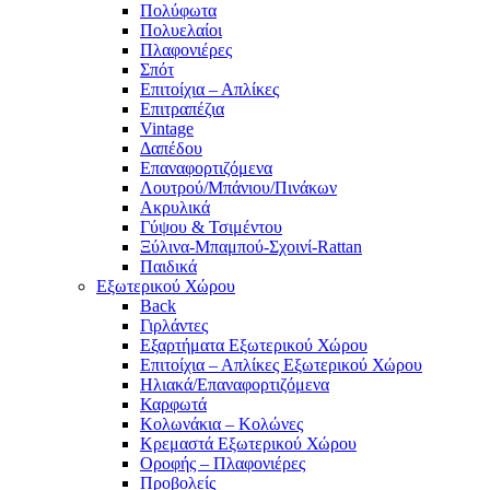
Πολύφωτα
Πολυελαίοι
Πλαφονιέρες
Σπότ
Επιτοίχια – Απλίκες
Επιτραπέζια
Vintage
Δαπέδου
Επαναφορτιζόμενα
Λουτρού/Μπάνιου/Πινάκων
Ακρυλικά
Γύψου & Τσιμέντου
Ξύλινα-Μπαμπού-Σχοινί-Rattan
Παιδικά
Εξωτερικού Χώρου
Back
Γιρλάντες
Εξαρτήματα Εξωτερικού Χώρου
Επιτοίχια – Απλίκες Εξωτερικού Χώρου
Ηλιακά/Επαναφορτιζόμενα
Καρφωτά
Κολωνάκια – Κολώνες
Κρεμαστά Εξωτερικού Χώρου
Οροφής – Πλαφονιέρες
Προβολείς