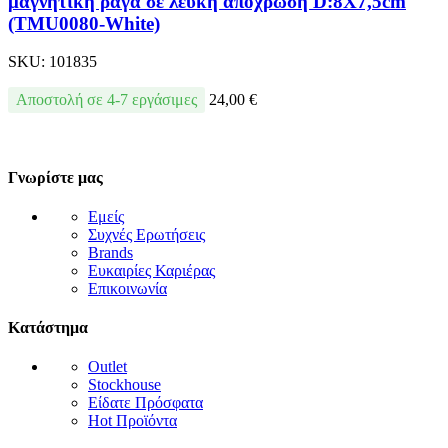
μαγνητική ράγα σε λευκή απόχρωση D:8X7,5cm
(TMU0080-White)
SKU:
101835
Αποστολή σε 4-7 εργάσιμες
24,00
€
Γνωρίστε μας
Εμείς
Συχνές Ερωτήσεις
Brands
Ευκαιρίες Καριέρας
Επικοινωνία
Κατάστημα
Outlet
Stockhouse
Είδατε Πρόσφατα
Hot Προϊόντα