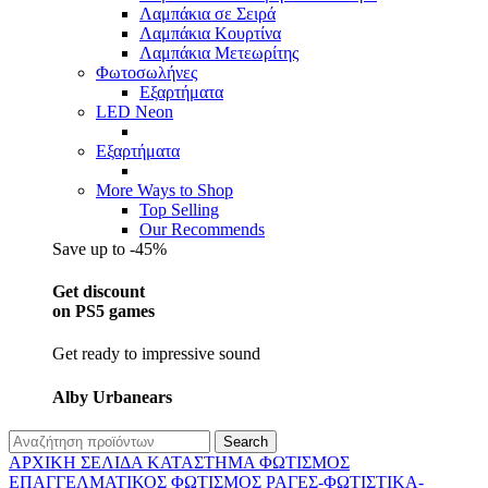
Λαμπάκια σε Σειρά
Λαμπάκια Κουρτίνα
Λαμπάκια Μετεωρίτης
Φωτοσωλήνες
Εξαρτήματα
LED Neon
Εξαρτήματα
More Ways to Shop
Top Selling
Our Recommends
Save up to -45%
Get discount
on PS5 games
Get ready to impressive sound
Alby Urbanears
Search
ΑΡΧΙΚΉ ΣΕΛΊΔΑ
ΚΑΤΆΣΤΗΜΑ
ΦΩΤΙΣΜΌΣ
ΕΠΑΓΓΕΛΜΑΤΙΚΟΣ ΦΩΤΙΣΜΌΣ
ΡΆΓΕΣ-ΦΩΤΙΣΤΙΚΆ-