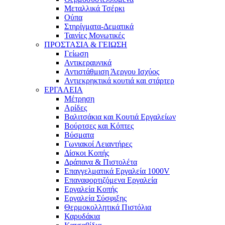
Μεταλλικά Τσέρκι
Ούπα
Στηρίγματα-Δεματικά
Ταινίες Μονωτικές
ΠΡΟΣΤΑΣΙΑ & ΓΕΙΩΣΗ
Γείωση
Αντικεραυνικά
Αντιστάθμιση Άεργου Ισχύος
Αντιεκρηκτικά κουτιά και στάρτερ
ΕΡΓΑΛΕΙΑ
Μέτρηση
Αρίδες
Βαλιτσάκια και Κουτιά Εργαλείων
Βούρτσες και Κόπτες
Βύσματα
Γωνιακοί Λειαντήρες
Δίσκοι Κοπής
Δράπανα & Πιστολέτα
Επαγγελματικά Εργαλεία 1000V
Επαναφορτιζόμενα Εργαλεία
Εργαλεία Κοπής
Εργαλεία Σύσφιξης
Θερμοκολλητικά Πιστόλια
Καρυδάκια