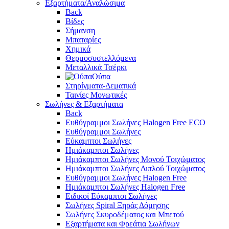
Εξαρτήματα/Αναλώσιμα
Back
Βίδες
Σήμανση
Μπαταρίες
Χημικά
Θερμοσυστελλόμενα
Μεταλλικά Τσέρκι
Ούπα
Στηρίγματα-Δεματικά
Ταινίες Μονωτικές
Σωλήνες & Εξαρτήματα
Back
Ευθύγραμμοι Σωλήνες Halogen Free ECO
Ευθύγραμμοι Σωλήνες
Εύκαμπτοι Σωλήνες
Ημιάκαμπτοι Σωλήνες
Ημιάκαμπτοι Σωλήνες Μονού Τοιχώματος
Ημιάκαμπτοι Σωλήνες Διπλού Τοιχώματος
Ευθύγραμμοι Σωλήνες Halogen Free
Ημιάκαμπτοι Σωλήνες Halogen Free
Ειδικοί Εύκαμπτοι Σωλήνες
Σωλήνες Spiral Ξηράς Δόμησης
Σωλήνες Σκυροδέματος και Μπετού
Εξαρτήματα και Φρεάτια Σωλήνων