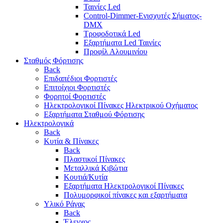
Ταινίες Led
Control-Dimmer-Ενισχυτές Σήματος-
DMX
Τροφοδοτικά Led
Εξαρτήματα Led Ταινίες
Προφίλ Αλουμινίου
Σταθμός Φόρτισης
Back
Επιδαπέδιοι Φορτιστές
Επιτoίχιοι Φορτιστές
Φορητοί Φορτιστές
Ηλεκτρολογικοί Πίνακες Ηλεκτρικού Οχήματος
Εξαρτήματα Σταθμού Φόρτισης
Ηλεκτρολογικά
Back
Κυτία & Πίνακες
Back
Πλαστικοί Πίνακες
Μεταλλικά Κιβώτια
Κουτιά/Κυτία
Εξαρτήματα Ηλεκτρολογικοί Πίνακες
Πολυμορφικοί πίνακες και εξαρτήματα
Υλικό Ράγας
Back
Έλεγχος