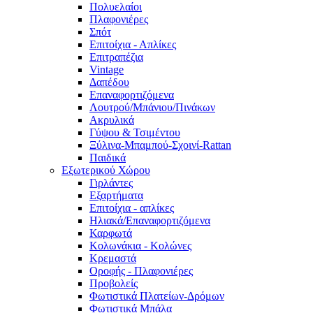
Πολυελαίοι
Πλαφονιέρες
Σπότ
Επιτοίχια - Απλίκες
Επιτραπέζια
Vintage
Δαπέδου
Επαναφορτιζόμενα
Λουτρού/Μπάνιου/Πινάκων
Ακρυλικά
Γύψου & Τσιμέντου
Ξύλινα-Μπαμπού-Σχοινί-Rattan
Παιδικά
Εξωτερικού Χώρου
Γιρλάντες
Εξαρτήματα
Επιτοίχια - απλίκες
Ηλιακά/Επαναφορτιζόμενα
Καρφωτά
Κολωνάκια - Κολώνες
Κρεμαστά
Οροφής - Πλαφονιέρες
Προβολείς
Φωτιστικά Πλατείων-Δρόμων
Φωτιστικά Μπάλα