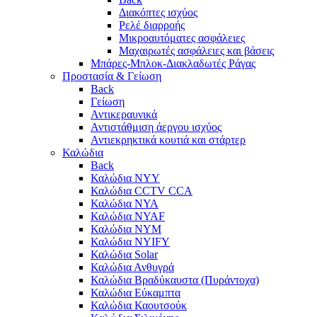
Διακόπτες ισχύος
Ρελέ διαρροής
Μικροαυτόματες ασφάλειες
Μαχαιρωτές ασφάλειες και βάσεις
Μπάρες-Μπλοκ-Διακλαδωτές Ράγας
Προστασία & Γείωση
Back
Γείωση
Αντικεραυνικά
Αντιστάθμιση άεργου ισχύος
Αντιεκρηκτικά κουτιά και στάρτερ
Καλώδια
Back
Καλώδια NYY
Καλώδια CCTV CCA
Καλώδια NYA
Καλώδια NYAF
Καλώδια NYΜ
Καλώδια ΝΥΙFY
Καλώδια Solar
Καλώδια Ανθυγρά
Καλώδια Βραδύκαυστα (Πυράντοχα)
Καλώδια Εύκαμπτα
Καλώδια Καουτσούκ