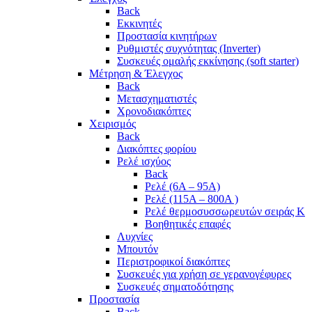
Back
Εκκινητές
Προστασία κινητήρων
Ρυθμιστές συχνότητας (Inverter)
Συσκευές ομαλής εκκίνησης (soft starter)
Μέτρηση & Έλεγχος
Back
Μετασχηματιστές
Χρονοδιακόπτες
Χειρισμός
Back
Διακόπτες φορίου
Ρελέ ισχύος
Back
Ρελέ (6A – 95A)
Ρελέ (115A – 800A )
Ρελέ θερμοσυσσωρευτών σειράς Κ
Βοηθητικές επαφές
Λυχνίες
Μπουτόν
Περιστροφικοί διακόπτες
Συσκευές για χρήση σε γερανογέφυρες
Συσκευές σηματοδότησης
Προστασία
Back