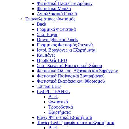
Φωτιστικά Πλατείων-Δρόμων
Φωτιστικά Μπάλα
Ανταλλακτικά Γυαλιά
Επαγγελματικος Φωτισμός
Back
Γραμμικά Φωτιστικά
Σποτ Ράγας
Downlights και Panels
Γραμμικος Φωτισμός Στεγανά
Ιστοί, Βραχίονες κι Εξαρτήματα
Καμπάνες
Προβολείς LED
Σποτ Χωνευτά Εσωτερικού Χώρου
Φωτιστικά Οδικού, Αξονικού και Σηράγγων
Φωτιστικά Πισίνας και Συντριβανιού
Φωτιστικά Σκαφάκια και Φθορισμού
Έπιπλα LED
Led PL – PANEL
Back
Φωτιστικά
Τροφοδοτικά
Εξαρτήματα
Ράγες-Φωτιστικά-Εξαρτήματα
Ταινίες Led-Τροφοδοτικά και Εξαρτήματα
Back