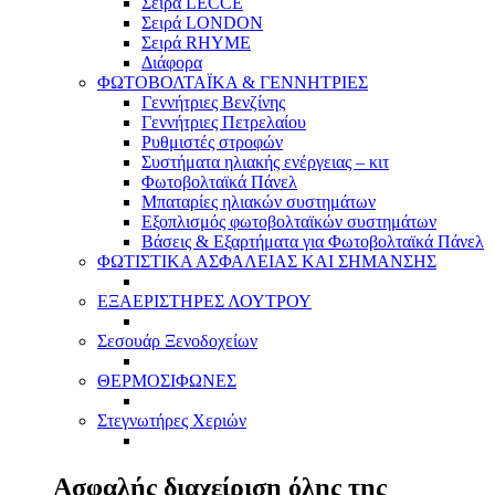
Σειρά LECCE
Σειρά LONDON
Σειρά RHYME
Διάφορα
ΦΩΤΟΒΟΛΤΑΪΚΑ & ΓΕΝΝΗΤΡΙΕΣ
Γεννήτριες Βενζίνης
Γεννήτριες Πετρελαίου
Ρυθμιστές στροφών
Συστήματα ηλιακής ενέργειας – κιτ
Φωτοβολταϊκά Πάνελ
Μπαταρίες ηλιακών συστημάτων
Εξοπλισμός φωτοβολταϊκών συστημάτων
Βάσεις & Εξαρτήματα για Φωτοβολταϊκά Πάνελ
ΦΩΤΙΣΤΙΚΑ ΑΣΦΑΛΕΙΑΣ ΚΑΙ ΣΗΜΑΝΣΗΣ
ΕΞΑΕΡΙΣΤΗΡΕΣ ΛΟΥΤΡΟΥ
Σεσουάρ Ξενοδοχείων
ΘΕΡΜΟΣΙΦΩΝΕΣ
Στεγνωτήρες Χεριών
Ασφαλής διαχείριση όλης της