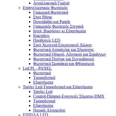
Ανταλλακτικά Γυαλιά
Επαγγελματικος Φωτισμός
Γραμμικά Φωτιστικά
Σποτ Ράγας
Downlights και Panels
Γραμμικός Φωτισμός Στεγανά
Ιστοί, Βραχίονες κι Εξαρτήματα
Καμπάνες
Προβολείς LED
Σποτ Χωνευτά Εσωτερικού Χώρου
Φωτιστικά Ασφαλείας και Σήμανσης
Φωτιστικά Οδικού, Αξονικού και Σηράγγων
Φωτιστικά Πισίνας και Συντριβανιού
Φωτιστικά Σκαφάκια και Φθορισμού
Led PL - PANEL
Φωτιστικά
Τροφοδοτικά
Εξαρτήματα
Ταινίες Led-Τροφοδοτικά και Εξαρτήματα
Ταινίες Led
Control-Dimmer-Ενισχυτές Σήματος-DMX
Τροφοδοτικά
Εξαρτήματα
Προφίλ Αλουμνίου
ΕΠΙΠΛΑ LED