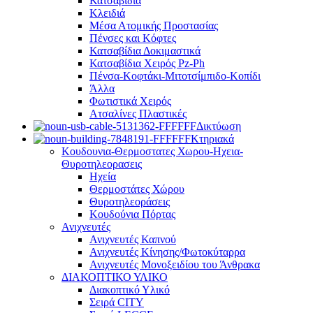
Κατσαβίδια
Κλειδιά
Μέσα Ατομικής Προστασίας
Πένσες και Κόφτες
Κατσαβίδια Δοκιμαστικά
Κατσαβίδια Χειρός Pz-Ph
Πένσα-Κοφτάκι-Μιτοτσίμπιδο-Κοπίδι
Άλλα
Φωτιστικά Χειρός
Ατσαλίνες Πλαστικές
Δικτύωση
Κτηριακά
Κουδουνια-Θερμοστατες Χωρου-Ηχεια-
Θυροτηλεορασεις
Ηχεία
Θερμοστάτες Χώρου
Θυροτηλεοράσεις
Κουδούνια Πόρτας
Ανιχνευτές
Ανιχνευτές Καπνού
Ανιχνευτές Κίνησης/Φωτοκύταρρα
Ανιχνευτές Μονοξειδίου του Άνθρακα
ΔΙΑΚΟΠΤΙΚΟ ΥΛΙΚΟ
Διακοπτικό Υλικό
Σειρά CITY