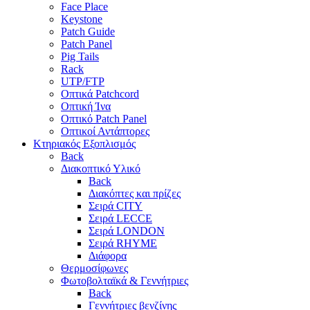
Face Place
Keystone
Patch Guide
Patch Panel
Pig Tails
Rack
UTP/FTP
Οπτικά Patchcord
Οπτική Ίνα
Οπτικό Patch Panel
Οπτικοί Αντάπτορες
Κτηριακός Εξοπλισμός
Back
Διακοπτικό Υλικό
Back
Διακόπτες και πρίζες
Σειρά CITY
Σειρά LECCE
Σειρά LONDON
Σειρά RHYME
Διάφορα
Θερμοσίφωνες
Φωτοβολταϊκά & Γεννήτριες
Back
Γεννήτριες βενζίνης