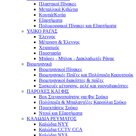
Πλαστικοί Πίνακες
Μεταλλικά Κιβώτια
Κουτιά/Κυτία
Εξαρτήματα
Πολυμορφικοί Πίνακες και Εξαρτήματα
ΥΛΙΚΟ ΡΑΓΑΣ
Έλεγχος
Μέτρηση & Έλεγχος
Χειρισμός
Προστασία
Μπάρες - Μπλοκ - Διακλαδωτές Ράγας
Βιομηχανικά
Βιομηχανικοί Πίνακες
Βιομηχανικές Πρίζες και Πολύπριζα Καουτσούκ
Βιομηχανικοί διακόπτες & πρίζες
Συσκευές μέτρησης, ρελέ και χρονοδιακόπτες
ΠΑΡΟΧΕΣ ΚΑΙ ΦΙΣ
Box Στεγανοποίησης για Φις Σούκο
Πολύπριζα & Μπαλαντέζες Καρούλια Σούκο
Προεκτάσεις Σούκο
Ντουί και Εξαρτήματα
ΚΑΛΩΔΙΑ ΡΕΥΜΑΤΟΣ
Καλώδια NYY
Καλώδια CCTV CCA
Καλώδια NYA