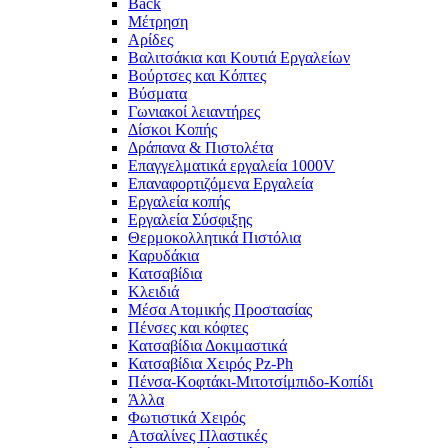
Back
Μέτρηση
Αρίδες
Βαλιτσάκια και Κουτιά Εργαλείων
Βούρτσες και Κόπτες
Βύσματα
Γωνιακοί λειαντήρες
Δίσκοι Κοπής
Δράπανα & Πιστολέτα
Επαγγελματικά εργαλεία 1000V
Επαναφορτιζόμενα Εργαλεία
Εργαλεία κοπής
Εργαλεία Σύσφιξης
Θερμοκολλητικά Πιστόλια
Καρυδάκια
Κατσαβίδια
Κλειδιά
Μέσα Ατομικής Προστασίας
Πένσες και κόφτες
Κατσαβίδια Δοκιμαστικά
Κατσαβίδια Χειρός Pz-Ph
Πένσα-Κοφτάκι-Μιτοτσίμπιδο-Κοπίδι
Άλλα
Φωτιστικά Χειρός
Ατσαλίνες Πλαστικές