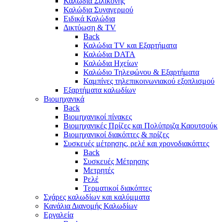
Καλώδια Σιλικόνης
Καλώδια Συναγερμού
Ειδικά Καλώδια
Δικτύωση & TV
Back
Καλώδια TV και Εξαρτήματα
Καλώδια DATA
Καλώδια Ηχείων
Καλώδιο Τηλεφώνου & Εξαρτήματα
Καμπίνες τηλεπικοινωνιακού εξοπλισμού
Eξαρτήματα καλωδίων
Βιομηχανικά
Back
Βιομηχανικοί πίνακες
Βιομηχανικές Πρίζες και Πολύπριζα Καουτσούκ
Βιομηχανικοί διακόπτες & πρίζες
Συσκευές μέτρησης, ρελέ και χρονοδιακόπτες
Back
Συσκευές Μέτρησης
Μετρητές
Ρελέ
Τερματικοί διακόπτες
Σχάρες καλωδίων και καλύμματα
Κανάλια Διανομής Καλωδίων
Εργαλεία