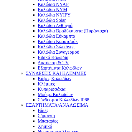
Καλώδια NYAF
Καλώδια NYM
Καλώδια NYIFY
Καλώδια Solar
Καλώδια Ανθυγρά
Καλώδια Βραδύκαυστα (Πυράντοχα)
Καλώδια Εύκαμπτα
Καλώδια Καουτσούκ
Καλώδια Σιλικόνης
Καλώδια Συναγερμού
Ειδικά Καλώδια
Δικτύωση & TV
Εξαρτήματα Καλωδίων
ΣΥΝΔΕΣΕΙΣ ΚΑΙ ΚΛΕΜΜΕΣ
Κάψες Καλωδίων
Κλέμμες
Κυπαρισσάκια
Μούφα Καλωδίων
Σύνδεσμοι Καλωδίων IP68
ΕΞΑΡΤΗΜΑΤΑ/ΑΝΑΛΩΣΙΜΑ
Βίδες
Σήμανση
Μπαταρίες
Χημικά
Θερμοσυστελλόμενα