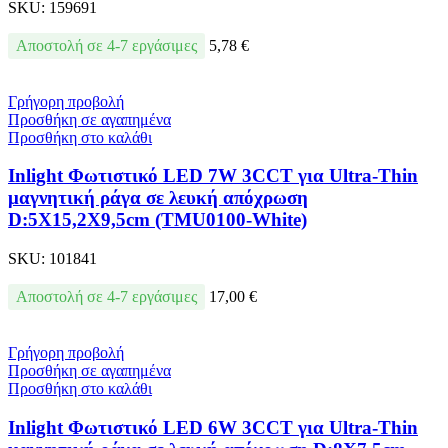
SKU:
159691
Αποστολή σε 4-7 εργάσιμες
5,78
€
Γρήγορη προβολή
Προσθήκη σε αγαπημένα
Προσθήκη στο καλάθι
Inlight Φωτιστικό LED 7W 3CCT για Ultra-Thin
μαγνητική ράγα σε λευκή απόχρωση
D:5X15,2X9,5cm (TMU0100-White)
SKU:
101841
Αποστολή σε 4-7 εργάσιμες
17,00
€
Γρήγορη προβολή
Προσθήκη σε αγαπημένα
Προσθήκη στο καλάθι
Inlight Φωτιστικό LED 6W 3CCT για Ultra-Thin