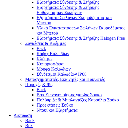
Εξαρτήματα Σύνδεσης & Στήριξης
Εξαρτήματα Σύνδεσης & Στήριξης
Ευθύγραμμων Σωλήνων
Εξαρτήματα Σωλήνων Σκυροδέματος και
Μπετού
Υλικά Εγκαταστάσεων Σωλήνων Σκυροδέματος
και Μπετού
Εξαρτήματα Σύνδεσης & Στήριξης Halogen Free
Συνδέσεις & Κλέμμες
Back
Κάψες Καλωδίων
Κλέμμες
Κυπαρισσάκια
Μούφα Καλωδίων
Σύνδεσμοι Καλωδίων IP68
Μετασχηματιστές, Εκκινητές και Πυκνωτές
Παροχές & Φις
Back
Box Στεγανοποίησης για Φις Σούκο
Πολύπριζα & Μπαλαντέζες Καρούλια Σούκο
Προεκτάσεις Σούκο
Ντουί και Εξαρτήματα
Δικτύωση
Back
Box