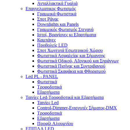
Ανταλλακτικά Γυαλιά
Επαγγελματικος Φωτισμός
Γραμμικά Φωτιστικά
Σποτ Ράγας
Downlights και Panels
Γραμμικός Φωτισμός Στεγανά
Ιστοί, Βραχίονες κι Εξαρτήματα
Καμπάνες
Προβολείς LED
Σποτ Χωνευτά Εσωτερικού Χώρου
Φωτιστικά Ασφαλείας και Σήμανσης
Φωτιστικά Οδικού, Αξονικού και Σηράγγων
Φωτιστικά Πισίνας και Συντριβανιού
Φωτιστικά Σκαφάκια και Φθορισμού
Led PL - PANEL
Φωτιστικά
Τροφοδοτικά
Εξαρτήματα
Ταινίες Led-Τροφοδοτικά και Εξαρτήματα
Ταινίες Led
Control-Dimmer-Ενισχυτές Σήματος-DMX
Τροφοδοτικά
Εξαρτήματα
Προφίλ Αλουμνίου
ΕΠΙΠΛΑ LED