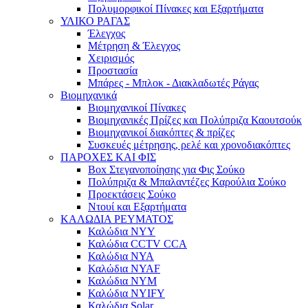
Πολυμορφικοί Πίνακες και Εξαρτήματα
ΥΛΙΚΟ ΡΑΓΑΣ
Έλεγχος
Μέτρηση & Έλεγχος
Χειρισμός
Προστασία
Μπάρες - Μπλοκ - Διακλαδωτές Ράγας
Βιομηχανικά
Βιομηχανικοί Πίνακες
Βιομηχανικές Πρίζες και Πολύπριζα Καουτσούκ
Βιομηχανικοί διακόπτες & πρίζες
Συσκευές μέτρησης, ρελέ και χρονοδιακόπτες
ΠΑΡΟΧΕΣ ΚΑΙ ΦΙΣ
Box Στεγανοποίησης για Φις Σούκο
Πολύπριζα & Μπαλαντέζες Καρούλια Σούκο
Προεκτάσεις Σούκο
Ντουί και Εξαρτήματα
ΚΑΛΩΔΙΑ ΡΕΥΜΑΤΟΣ
Καλώδια NYY
Καλώδια CCTV CCA
Καλώδια NYA
Καλώδια NYAF
Καλώδια NYM
Καλώδια NYIFY
Καλώδια Solar