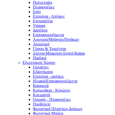
Πολυελαίοι
Πλαφονιέρες
Σπότ
Επιτοίχια - Απλίκες
Επιτραπέζια
Vintage
Δαπέδου
Επαναφορτιζόμενα
Λουτρού/Μπάνιου/Πινάκων
Ακρυλικά
Γύψου & Τσιμέντου
Ξύλινα-Μπαμπού-Σχοινί-Rattan
Παιδικά
Εξωτερικού Χώρου
Γιρλάντες
Εξαρτήματα
Επιτοίχια - απλίκες
Ηλιακά/Επαναφορτιζόμενα
Καρφωτά
Κολωνάκια - Κολώνες
Κρεμαστά
Οροφής - Πλαφονιέρες
Προβολείς
Φωτιστικά Πλατείων-Δρόμων
Φωτιστικά Μπάλα