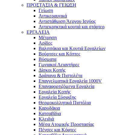
ΠΡΟΣΤΑΣΙΑ & ΓΕΙΩΣΗ
Γείωση
Αντικεραυνικά
Αντιστάθμιση Άεργου Ισχύος
Αντιεκρηκτικά κουτιά και στάρτερ
ΕΡΓΑΛΕΙΑ
Μέτρηση
Αρίδες
Βαλιτσάκια και Κουτιά Εργαλείων
Βούρτσες και Κόπτες
Βύσματα
Γωνιακοί Λειαντήρες
Δίσκοι Κοπής
Δράπανα & Πιστολέτα
Επαγγελματικά Εργαλεία 1000V
Επαναφορτιζόμενα Εργαλεία
Εργαλεία Κοπής
Εργαλεία Σύσφιξης
Θερμοκολλητικά Πιστόλια
Καρυδάκια
Κατσαβίδια
Κλειδιά
Μέσα Ατομικής Προστασίας
Πένσες και Κόφτες