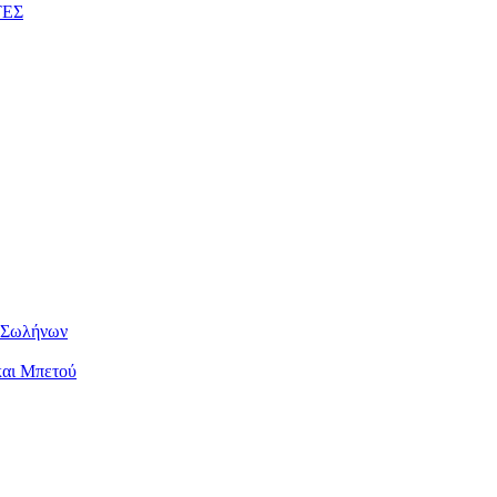
ΤΕΣ
ν Σωλήνων
και Μπετού