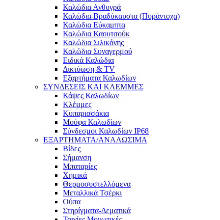
Καλώδια Ανθυγρά
Καλώδια Βραδύκαυστα (Πυράντοχα)
Καλώδια Εύκαμπτα
Καλώδια Καουτσούκ
Καλώδια Σιλικόνης
Καλώδια Συναγερμού
Ειδικά Καλώδια
Δικτύωση & TV
Εξαρτήματα Καλωδίων
ΣΥΝΔΕΣΕΙΣ ΚΑΙ ΚΛΕΜΜΕΣ
Κάψες Καλωδίων
Κλέμμες
Κυπαρισσάκια
Μούφα Καλωδίων
Σύνδεσμοι Καλωδίων IP68
ΕΞΑΡΤΗΜΑΤΑ/ΑΝΑΛΩΣΙΜΑ
Βίδες
Σήμανση
Μπαταρίες
Χημικά
Θερμοσυστελλόμενα
Μεταλλικά Τσέρκι
Ούπα
Στηρίγματα-Δεματικά
Ταινίες Μονωτικές