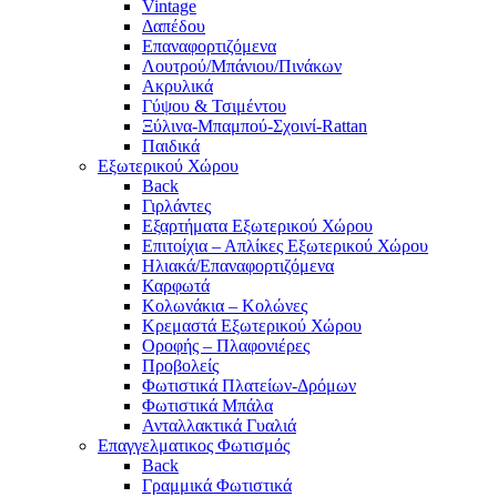
Vintage
Δαπέδου
Επαναφορτιζόμενα
Λουτρού/Μπάνιου/Πινάκων
Ακρυλικά
Γύψου & Τσιμέντου
Ξύλινα-Μπαμπού-Σχοινί-Rattan
Παιδικά
Εξωτερικού Χώρου
Back
Γιρλάντες
Εξαρτήματα Εξωτερικού Χώρου
Επιτοίχια – Απλίκες Εξωτερικού Χώρου
Ηλιακά/Επαναφορτιζόμενα
Καρφωτά
Κολωνάκια – Κολώνες
Κρεμαστά Εξωτερικού Χώρου
Οροφής – Πλαφονιέρες
Προβολείς
Φωτιστικά Πλατείων-Δρόμων
Φωτιστικά Μπάλα
Ανταλλακτικά Γυαλιά
Επαγγελματικος Φωτισμός
Back
Γραμμικά Φωτιστικά