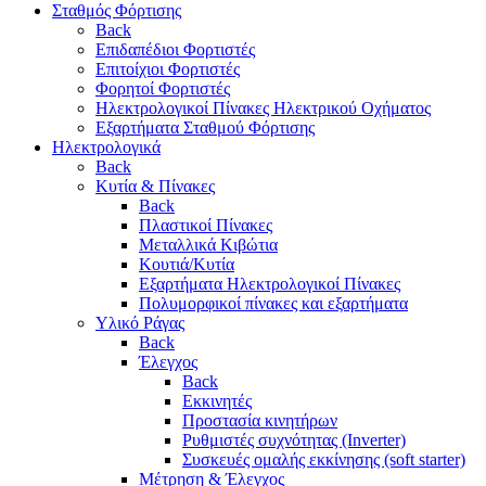
Σταθμός Φόρτισης
Back
Επιδαπέδιοι Φορτιστές
Επιτoίχιοι Φορτιστές
Φορητοί Φορτιστές
Ηλεκτρολογικοί Πίνακες Ηλεκτρικού Οχήματος
Εξαρτήματα Σταθμού Φόρτισης
Ηλεκτρολογικά
Back
Κυτία & Πίνακες
Back
Πλαστικοί Πίνακες
Μεταλλικά Κιβώτια
Κουτιά/Κυτία
Εξαρτήματα Ηλεκτρολογικοί Πίνακες
Πολυμορφικοί πίνακες και εξαρτήματα
Υλικό Ράγας
Back
Έλεγχος
Back
Εκκινητές
Προστασία κινητήρων
Ρυθμιστές συχνότητας (Inverter)
Συσκευές ομαλής εκκίνησης (soft starter)
Μέτρηση & Έλεγχος