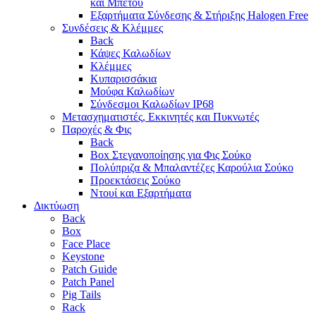
και Μπετού
Εξαρτήματα Σύνδεσης & Στήριξης Halogen Free
Συνδέσεις & Κλέμμες
Back
Κάψες Καλωδίων
Κλέμμες
Κυπαρισσάκια
Μούφα Καλωδίων
Σύνδεσμοι Καλωδίων IP68
Μετασχηματιστές, Εκκινητές και Πυκνωτές
Παροχές & Φις
Back
Box Στεγανοποίησης για Φις Σούκο
Πολύπριζα & Μπαλαντέζες Καρούλια Σούκο
Προεκτάσεις Σούκο
Ντουί και Εξαρτήματα
Δικτύωση
Back
Box
Face Place
Keystone
Patch Guide
Patch Panel
Pig Tails
Rack