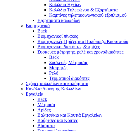
Καλώδια Ηχείων
Καλώδιο Τηλεφώνου & Εξαρτήματα
Καμπίνες τηλεπικοινωνιακού εξοπλισμού
Eξαρτήματα καλωδίων
Βιομηχανικά
Back
Βιομηχανικοί πίνακες
Βιομηχανικές Πρίζες και Πολύπριζα Καουτσούκ
Βιομηχανικοί διακόπτες & πρίζες
Συσκευές μέτρησης, ρελέ και χρονοδιακόπτες
Back
Συσκευές Μέτρησης
Μετρητές
Ρελέ
Τερματικοί διακόπτες
Σχάρες καλωδίων και καλύμματα
Κανάλια Διανομής Καλωδίων
Εργαλεία
Back
Μέτρηση
Αρίδες
Βαλιτσάκια και Κουτιά Εργαλείων
Βούρτσες και Κόπτες
Βύσματα
Γωνιακοί λειαντήρες