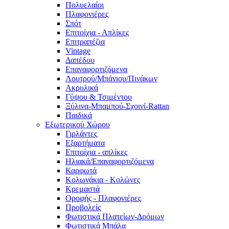
Πολυελαίοι
Πλαφονιέρες
Σπότ
Επιτοίχια - Απλίκες
Επιτραπέζια
Vintage
Δαπέδου
Επαναφορτιζόμενα
Λουτρού/Μπάνιου/Πινάκων
Ακρυλικά
Γύψου & Τσιμέντου
Ξύλινα-Μπαμπού-Σχοινί-Rattan
Παιδικά
Εξωτερικού Χώρου
Γιρλάντες
Εξαρτήματα
Επιτοίχια - απλίκες
Ηλιακά/Επαναφορτιζόμενα
Καρφωτά
Κολωνάκια - Κολώνες
Κρεμαστά
Οροφής - Πλαφονιέρες
Προβολείς
Φωτιστικά Πλατείων-Δρόμων
Φωτιστικά Μπάλα