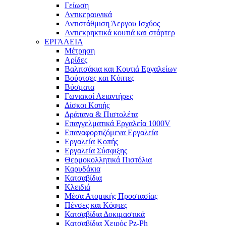
Γείωση
Αντικεραυνικά
Αντιστάθμιση Άεργου Ισχύος
Αντιεκρηκτικά κουτιά και στάρτερ
ΕΡΓΑΛΕΙΑ
Μέτρηση
Αρίδες
Βαλιτσάκια και Κουτιά Εργαλείων
Βούρτσες και Κόπτες
Βύσματα
Γωνιακοί Λειαντήρες
Δίσκοι Κοπής
Δράπανα & Πιστολέτα
Επαγγελματικά Εργαλεία 1000V
Επαναφορτιζόμενα Εργαλεία
Εργαλεία Κοπής
Εργαλεία Σύσφιξης
Θερμοκολλητικά Πιστόλια
Καρυδάκια
Κατσαβίδια
Κλειδιά
Μέσα Ατομικής Προστασίας
Πένσες και Κόφτες
Κατσαβίδια Δοκιμαστικά
Κατσαβίδια Χειρός Pz-Ph