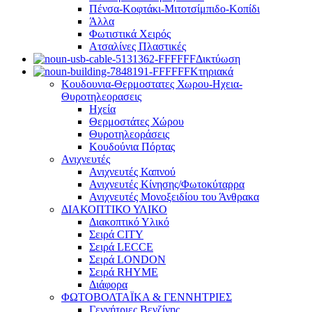
Πένσα-Κοφτάκι-Μιτοτσίμπιδο-Κοπίδι
Άλλα
Φωτιστικά Χειρός
Ατσαλίνες Πλαστικές
Δικτύωση
Κτηριακά
Κουδουνια-Θερμοστατες Χωρου-Ηχεια-
Θυροτηλεορασεις
Ηχεία
Θερμοστάτες Χώρου
Θυροτηλεοράσεις
Κουδούνια Πόρτας
Ανιχνευτές
Ανιχνευτές Καπνού
Ανιχνευτές Κίνησης/Φωτοκύταρρα
Ανιχνευτές Μονοξειδίου του Άνθρακα
ΔΙΑΚΟΠΤΙΚΟ ΥΛΙΚΟ
Διακοπτικό Υλικό
Σειρά CITY
Σειρά LECCE
Σειρά LONDON
Σειρά RHYME
Διάφορα
ΦΩΤΟΒΟΛΤΑΪΚΑ & ΓΕΝΝΗΤΡΙΕΣ
Γεννήτριες Βενζίνης