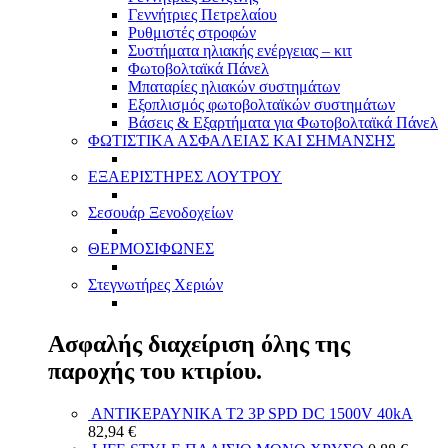
Γεννήτριες Πετρελαίου
Ρυθμιστές στροφών
Συστήματα ηλιακής ενέργειας – κιτ
Φωτοβολταϊκά Πάνελ
Μπαταρίες ηλιακών συστημάτων
Εξοπλισμός φωτοβολταϊκών συστημάτων
Βάσεις & Εξαρτήματα για Φωτοβολταϊκά Πάνελ
ΦΩΤΙΣΤΙΚΑ ΑΣΦΑΛΕΙΑΣ ΚΑΙ ΣΗΜΑΝΣΗΣ
ΕΞΑΕΡΙΣΤΗΡΕΣ ΛΟΥΤΡΟΥ
Σεσουάρ Ξενοδοχείων
ΘΕΡΜΟΣΙΦΩΝΕΣ
Στεγνωτήρες Χεριών
Ασφαλής διαχείριση όλης της
παροχής του κτιρίου.
ΑΝΤΙΚΕΡΑΥΝΙΚΑ T2 3P SPD DC 1500V 40kA
82,94
€