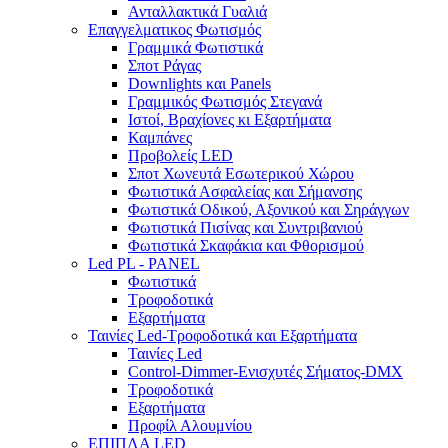
Ανταλλακτικά Γυαλιά
Επαγγελματικος Φωτισμός
Γραμμικά Φωτιστικά
Σποτ Ράγας
Downlights και Panels
Γραμμικός Φωτισμός Στεγανά
Ιστοί, Βραχίονες κι Εξαρτήματα
Καμπάνες
Προβολείς LED
Σποτ Χωνευτά Εσωτερικού Χώρου
Φωτιστικά Ασφαλείας και Σήμανσης
Φωτιστικά Οδικού, Αξονικού και Σηράγγων
Φωτιστικά Πισίνας και Συντριβανιού
Φωτιστικά Σκαφάκια και Φθορισμού
Led PL - PANEL
Φωτιστικά
Τροφοδοτικά
Εξαρτήματα
Ταινίες Led-Τροφοδοτικά και Εξαρτήματα
Ταινίες Led
Control-Dimmer-Ενισχυτές Σήματος-DMX
Τροφοδοτικά
Εξαρτήματα
Προφίλ Αλουμνίου
ΕΠΙΠΛΑ LED