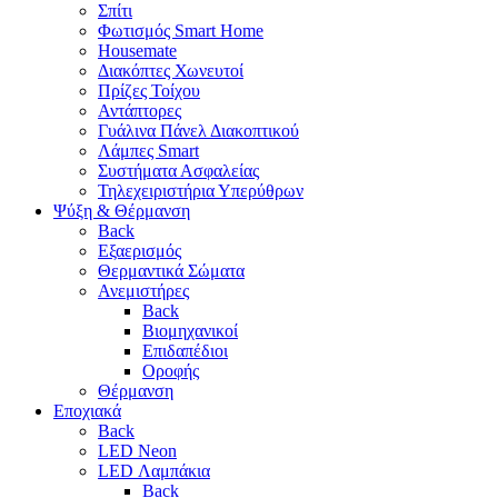
Σπίτι
Φωτισμός Smart Home
Housemate
Διακόπτες Χωνευτοί
Πρίζες Τοίχου
Αντάπτορες
Γυάλινα Πάνελ Διακοπτικού
Λάμπες Smart
Συστήματα Ασφαλείας
Τηλεχειριστήρια Υπερύθρων
Ψύξη & Θέρμανση
Back
Εξαερισμός
Θερμαντικά Σώματα
Ανεμιστήρες
Back
Βιομηχανικοί
Επιδαπέδιοι
Οροφής
Θέρμανση
Εποχιακά
Back
LED Neon
LED Λαμπάκια
Back