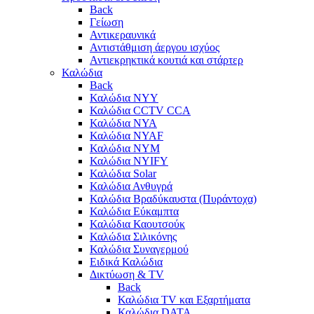
Back
Γείωση
Αντικεραυνικά
Αντιστάθμιση άεργου ισχύος
Αντιεκρηκτικά κουτιά και στάρτερ
Καλώδια
Back
Καλώδια NYY
Καλώδια CCTV CCA
Καλώδια NYA
Καλώδια NYAF
Καλώδια NYΜ
Καλώδια ΝΥΙFY
Καλώδια Solar
Καλώδια Ανθυγρά
Καλώδια Βραδύκαυστα (Πυράντοχα)
Καλώδια Εύκαμπτα
Καλώδια Καουτσούκ
Καλώδια Σιλικόνης
Καλώδια Συναγερμού
Ειδικά Καλώδια
Δικτύωση & TV
Back
Καλώδια TV και Εξαρτήματα
Καλώδια DATA