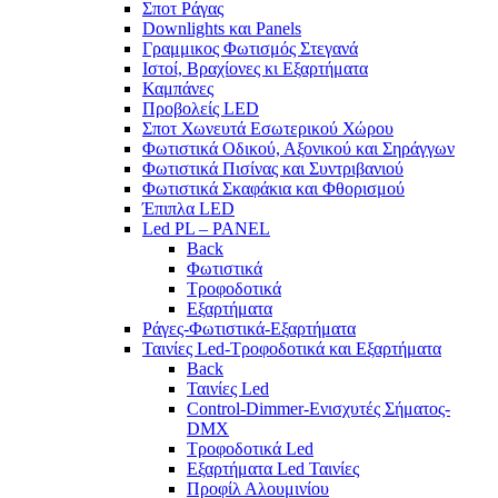
Σποτ Ράγας
Downlights και Panels
Γραμμικος Φωτισμός Στεγανά
Ιστοί, Βραχίονες κι Εξαρτήματα
Καμπάνες
Προβολείς LED
Σποτ Χωνευτά Εσωτερικού Χώρου
Φωτιστικά Οδικού, Αξονικού και Σηράγγων
Φωτιστικά Πισίνας και Συντριβανιού
Φωτιστικά Σκαφάκια και Φθορισμού
Έπιπλα LED
Led PL – PANEL
Back
Φωτιστικά
Τροφοδοτικά
Εξαρτήματα
Ράγες-Φωτιστικά-Εξαρτήματα
Ταινίες Led-Τροφοδοτικά και Εξαρτήματα
Back
Ταινίες Led
Control-Dimmer-Ενισχυτές Σήματος-
DMX
Τροφοδοτικά Led
Εξαρτήματα Led Ταινίες
Προφίλ Αλουμινίου