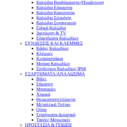
Καλώδια Βραδύκαυστα (Πυράντοχα)
Καλώδια Εύκαμπτα
Καλώδια Καουτσούκ
Καλώδια Σιλικόνης
Καλώδια Συναγερμού
Ειδικά Καλώδια
Δικτύωση & TV
Εξαρτήματα Καλωδίων
ΣΥΝΔΕΣΕΙΣ ΚΑΙ ΚΛΕΜΜΕΣ
Κάψες Καλωδίων
Κλέμμες
Κυπαρισσάκια
Μούφα Καλωδίων
Σύνδεσμοι Καλωδίων IP68
ΕΞΑΡΤΗΜΑΤΑ/ΑΝΑΛΩΣΙΜΑ
Βίδες
Σήμανση
Μπαταρίες
Χημικά
Θερμοσυστελλόμενα
Μεταλλικά Τσέρκι
Ούπα
Στηρίγματα-Δεματικά
Ταινίες Μονωτικές
ΠΡΟΣΤΑΣΙΑ & ΓΕΙΩΣΗ