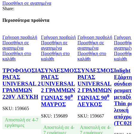
Προσθήκη σε αγαπημένα
Share:
Περισσότερα προϊόντα
Γρήγορη προβολή
Γρήγορη προβολή
Γρήγορη προβολή
Γρήγορη 
Προσθήκη σε
Προσθήκη σε
Προσθήκη σε
Προσθήκη
αγαπημένα
αγαπημένα
αγαπημένα
αγαπημέν
Προσθήκη στο
Προσθήκη στο
Προσθήκη στο
Προσθήκη
καλάθι
καλάθι
καλάθι
καλάθι
ΤΡΟΦΟΔΟΣΙΑ
ΣΥΝΔΕΣΜΟΣ
ΣΥΝΔΕΣΜΟΣ
Inlight
ΡΑΓΑΣ
ΡΑΓΑΣ
ΡΑΓΑΣ
Εξάρτη
UNIVERSAL 2
UNIVERSAL
UNIVERSAL
σύνδεση
ΓΡΑΜΜΩΝ
2 ΓΡΑΜΜΩΝ
2 ΓΡΑΜΜΩΝ
ρευματ
220V ΛΕΥΚΗ
μεταξύ 
ΓΩΝΙΑΣ 90⁰
ΓΩΝΙΑΣ 90⁰
Thin ρα
ΜΑΥΡΟΣ
ΛΕΥΚΟΣ
SKU:
159665
λευκή
SKU:
159689
SKU:
159667
απόχρω
Αποστολή σε 4-7
(TC028-
εργάσιμες
Αποστολή σε 4-
Αποστολή σε 4-
7 εργάσιμες
7 εργάσιμες