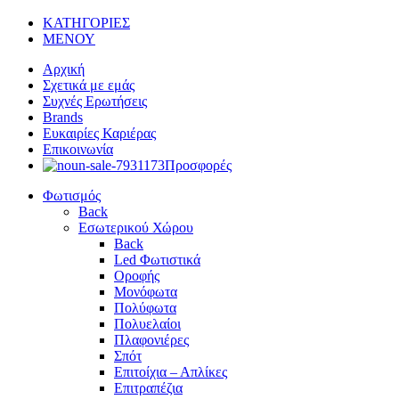
ΚΑΤΗΓΟΡΙΕΣ
ΜΕΝΟΥ
Αρχική
Σχετικά με εμάς
Συχνές Ερωτήσεις
Brands
Ευκαιρίες Καριέρας
Επικοινωνία
Προσφορές
Φωτισμός
Back
Εσωτερικού Χώρου
Back
Led Φωτιστικά
Οροφής
Μονόφωτα
Πολύφωτα
Πολυελαίοι
Πλαφονιέρες
Σπότ
Επιτοίχια – Απλίκες
Επιτραπέζια