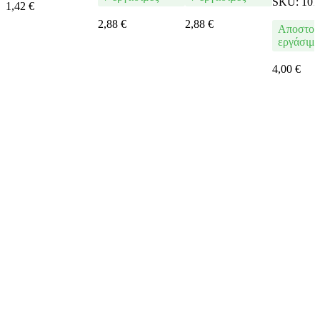
SKU:
101
1,42
€
2,88
€
2,88
€
Αποστολ
εργάσιμε
4,00
€