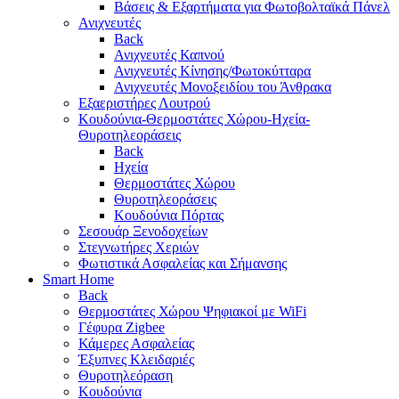
Βάσεις & Εξαρτήματα για Φωτοβολταϊκά Πάνελ
Ανιχνευτές
Back
Ανιχνευτές Καπνού
Ανιχνευτές Κίνησης/Φωτοκύτταρα
Ανιχνευτές Μονοξειδίου του Άνθρακα
Εξαεριστήρες Λουτρού
Κουδούνια-Θερμοστάτες Χώρου-Ηχεία-
Θυροτηλεοράσεις
Back
Ηχεία
Θερμοστάτες Χώρου
Θυροτηλεοράσεις
Κουδούνια Πόρτας
Σεσουάρ Ξενοδοχείων
Στεγνωτήρες Χεριών
Φωτιστικά Ασφαλείας και Σήμανσης
Smart Home
Back
Θερμοστάτες Χώρου Ψηφιακοί με WiFi
Γέφυρα Zigbee
Κάμερες Ασφαλείας
Έξυπνες Κλειδαριές
Θυροτηλεόραση
Κουδούνια