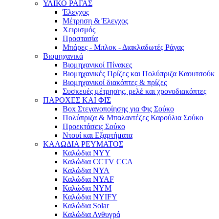
ΥΛΙΚΟ ΡΑΓΑΣ
Έλεγχος
Μέτρηση & Έλεγχος
Χειρισμός
Προστασία
Μπάρες - Μπλοκ - Διακλαδωτές Ράγας
Βιομηχανικά
Βιομηχανικοί Πίνακες
Βιομηχανικές Πρίζες και Πολύπριζα Καουτσούκ
Βιομηχανικοί διακόπτες & πρίζες
Συσκευές μέτρησης, ρελέ και χρονοδιακόπτες
ΠΑΡΟΧΕΣ ΚΑΙ ΦΙΣ
Box Στεγανοποίησης για Φις Σούκο
Πολύπριζα & Μπαλαντέζες Καρούλια Σούκο
Προεκτάσεις Σούκο
Ντουί και Εξαρτήματα
ΚΑΛΩΔΙΑ ΡΕΥΜΑΤΟΣ
Καλώδια NYY
Καλώδια CCTV CCA
Καλώδια NYA
Καλώδια NYAF
Καλώδια NYM
Καλώδια NYIFY
Καλώδια Solar
Καλώδια Ανθυγρά