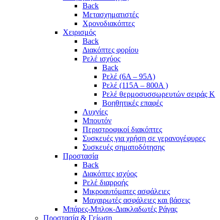
Back
Μετασχηματιστές
Χρονοδιακόπτες
Χειρισμός
Back
Διακόπτες φορίου
Ρελέ ισχύος
Back
Ρελέ (6A – 95A)
Ρελέ (115A – 800A )
Ρελέ θερμοσυσσωρευτών σειράς Κ
Βοηθητικές επαφές
Λυχνίες
Μπουτόν
Περιστροφικοί διακόπτες
Συσκευές για χρήση σε γερανογέφυρες
Συσκευές σηματοδότησης
Προστασία
Back
Διακόπτες ισχύος
Ρελέ διαρροής
Μικροαυτόματες ασφάλειες
Μαχαιρωτές ασφάλειες και βάσεις
Μπάρες-Μπλοκ-Διακλαδωτές Ράγας
Προστασία & Γείωση