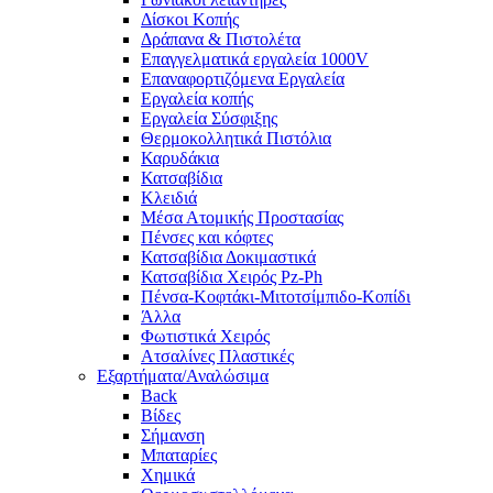
Δίσκοι Κοπής
Δράπανα & Πιστολέτα
Επαγγελματικά εργαλεία 1000V
Επαναφορτιζόμενα Εργαλεία
Εργαλεία κοπής
Εργαλεία Σύσφιξης
Θερμοκολλητικά Πιστόλια
Καρυδάκια
Κατσαβίδια
Κλειδιά
Μέσα Ατομικής Προστασίας
Πένσες και κόφτες
Κατσαβίδια Δοκιμαστικά
Κατσαβίδια Χειρός Pz-Ph
Πένσα-Κοφτάκι-Μιτοτσίμπιδο-Κοπίδι
Άλλα
Φωτιστικά Χειρός
Ατσαλίνες Πλαστικές
Εξαρτήματα/Αναλώσιμα
Back
Βίδες
Σήμανση
Μπαταρίες
Χημικά