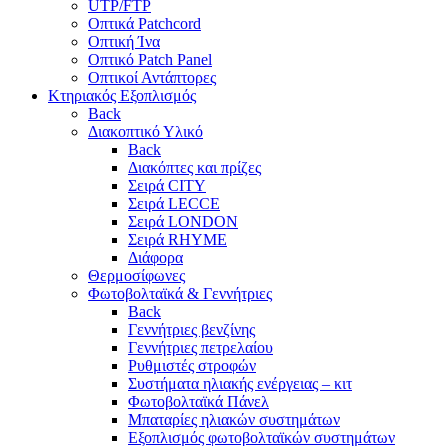
UTP/FTP
Οπτικά Patchcord
Οπτική Ίνα
Οπτικό Patch Panel
Οπτικοί Αντάπτορες
Κτηριακός Εξοπλισμός
Back
Διακοπτικό Υλικό
Back
Διακόπτες και πρίζες
Σειρά CITY
Σειρά LECCE
Σειρά LONDON
Σειρά RHYME
Διάφορα
Θερμοσίφωνες
Φωτοβολταϊκά & Γεννήτριες
Back
Γεννήτριες βενζίνης
Γεννήτριες πετρελαίου
Ρυθμιστές στροφών
Συστήματα ηλιακής ενέργειας – κιτ
Φωτοβολταϊκά Πάνελ
Μπαταρίες ηλιακών συστημάτων
Εξοπλισμός φωτοβολταϊκών συστημάτων