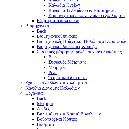
Καλώδια Ηχείων
Καλώδιο Τηλεφώνου & Εξαρτήματα
Καμπίνες τηλεπικοινωνιακού εξοπλισμού
Eξαρτήματα καλωδίων
Βιομηχανικά
Back
Βιομηχανικοί πίνακες
Βιομηχανικές Πρίζες και Πολύπριζα Καουτσούκ
Βιομηχανικοί διακόπτες & πρίζες
Συσκευές μέτρησης, ρελέ και χρονοδιακόπτες
Back
Συσκευές Μέτρησης
Μετρητές
Ρελέ
Τερματικοί διακόπτες
Σχάρες καλωδίων και καλύμματα
Κανάλια Διανομής Καλωδίων
Εργαλεία
Back
Μέτρηση
Αρίδες
Βαλιτσάκια και Κουτιά Εργαλείων
Βούρτσες και Κόπτες
Βύσματα