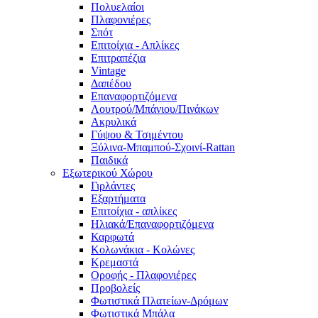
Πολυελαίοι
Πλαφονιέρες
Σπότ
Επιτοίχια - Απλίκες
Επιτραπέζια
Vintage
Δαπέδου
Επαναφορτιζόμενα
Λουτρού/Μπάνιου/Πινάκων
Ακρυλικά
Γύψου & Τσιμέντου
Ξύλινα-Μπαμπού-Σχοινί-Rattan
Παιδικά
Εξωτερικού Χώρου
Γιρλάντες
Εξαρτήματα
Επιτοίχια - απλίκες
Ηλιακά/Επαναφορτιζόμενα
Καρφωτά
Κολωνάκια - Κολώνες
Κρεμαστά
Οροφής - Πλαφονιέρες
Προβολείς
Φωτιστικά Πλατείων-Δρόμων
Φωτιστικά Μπάλα