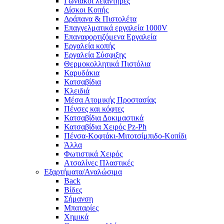
Γωνιακοί λειαντήρες
Δίσκοι Κοπής
Δράπανα & Πιστολέτα
Επαγγελματικά εργαλεία 1000V
Επαναφορτιζόμενα Εργαλεία
Εργαλεία κοπής
Εργαλεία Σύσφιξης
Θερμοκολλητικά Πιστόλια
Καρυδάκια
Κατσαβίδια
Κλειδιά
Μέσα Ατομικής Προστασίας
Πένσες και κόφτες
Κατσαβίδια Δοκιμαστικά
Κατσαβίδια Χειρός Pz-Ph
Πένσα-Κοφτάκι-Μιτοτσίμπιδο-Κοπίδι
Άλλα
Φωτιστικά Χειρός
Ατσαλίνες Πλαστικές
Εξαρτήματα/Αναλώσιμα
Back
Βίδες
Σήμανση
Μπαταρίες
Χημικά