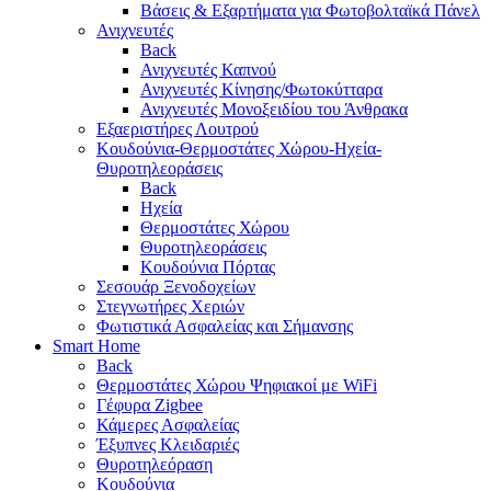
Βάσεις & Εξαρτήματα για Φωτοβολταϊκά Πάνελ
Ανιχνευτές
Back
Ανιχνευτές Καπνού
Ανιχνευτές Κίνησης/Φωτοκύτταρα
Ανιχνευτές Μονοξειδίου του Άνθρακα
Εξαεριστήρες Λουτρού
Κουδούνια-Θερμοστάτες Χώρου-Ηχεία-
Θυροτηλεοράσεις
Back
Ηχεία
Θερμοστάτες Χώρου
Θυροτηλεοράσεις
Κουδούνια Πόρτας
Σεσουάρ Ξενοδοχείων
Στεγνωτήρες Χεριών
Φωτιστικά Ασφαλείας και Σήμανσης
Smart Home
Back
Θερμοστάτες Χώρου Ψηφιακοί με WiFi
Γέφυρα Zigbee
Κάμερες Ασφαλείας
Έξυπνες Κλειδαριές
Θυροτηλεόραση
Κουδούνια