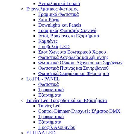
Ανταλλακτικά Γυαλιά
Επαγγελματικος Φωτισμός
Γραμμικά Φωτιστικά
Σποτ Ράγας
Downlights και Panels
Γραμμικός Φωτισμός Στεγανά
Ιστοί, Βραχίονες κι Εξαρτήματα
Καμπάνες
Προβολείς LED
Σποτ Χωνευτά Εσωτερικού Χώρου
Φωτιστικά Ασφαλείας και Σήμανσης
Φωτιστικά Οδικού, Αξονικού και Σηράγγων
Φωτιστικά Πισίνας και Συντριβανιού
Φωτιστικά Σκαφάκια και Φθορισμού
Led PL - PANEL
Φωτιστικά
Τροφοδοτικά
Εξαρτήματα
Ταινίες Led-Τροφοδοτικά και Εξαρτήματα
Ταινίες Led
Control-Dimmer-Ενισχυτές Σήματος-DMX
Τροφοδοτικά
Εξαρτήματα
Προφίλ Αλουμνίου
ΕΠΙΠΛΑ LED