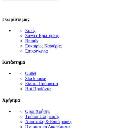
Γνωρίστε μας
Εμείς
Συχνές Ερωτήσεις
Brands
Ευκαιρίες Καριέρας
Επικοινωνία
Κατάστημα
Outlet
Stockhouse
Είδατε Πρόσφατα
Hot Προϊόντα
Χρήσιμα
Όροι Χρήσης
Τρόποι Πληρωμής
Αποστολή & Επιστροφές
Πνευματικά Δικαιώματα