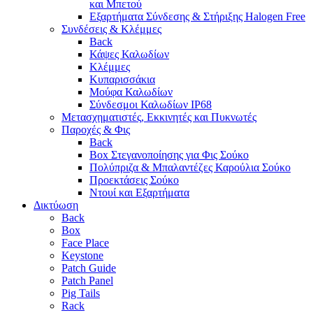
και Μπετού
Εξαρτήματα Σύνδεσης & Στήριξης Halogen Free
Συνδέσεις & Κλέμμες
Back
Κάψες Καλωδίων
Κλέμμες
Κυπαρισσάκια
Μούφα Καλωδίων
Σύνδεσμοι Καλωδίων IP68
Μετασχηματιστές, Εκκινητές και Πυκνωτές
Παροχές & Φις
Back
Box Στεγανοποίησης για Φις Σούκο
Πολύπριζα & Μπαλαντέζες Καρούλια Σούκο
Προεκτάσεις Σούκο
Ντουί και Εξαρτήματα
Δικτύωση
Back
Box
Face Place
Keystone
Patch Guide
Patch Panel
Pig Tails
Rack