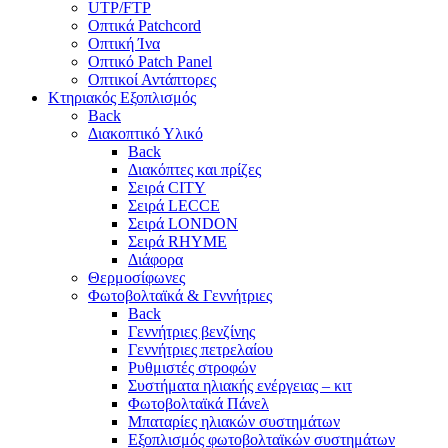
UTP/FTP
Οπτικά Patchcord
Οπτική Ίνα
Οπτικό Patch Panel
Οπτικοί Αντάπτορες
Κτηριακός Εξοπλισμός
Back
Διακοπτικό Υλικό
Back
Διακόπτες και πρίζες
Σειρά CITY
Σειρά LECCE
Σειρά LONDON
Σειρά RHYME
Διάφορα
Θερμοσίφωνες
Φωτοβολταϊκά & Γεννήτριες
Back
Γεννήτριες βενζίνης
Γεννήτριες πετρελαίου
Ρυθμιστές στροφών
Συστήματα ηλιακής ενέργειας – κιτ
Φωτοβολταϊκά Πάνελ
Μπαταρίες ηλιακών συστημάτων
Εξοπλισμός φωτοβολταϊκών συστημάτων