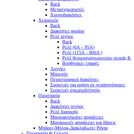
Back
Μετασχηματιστές
Χρονοδιακόπτες
Χειρισμός
Back
Διακόπτες φορίου
Ρελέ ισχύος
Back
Ρελέ (6A – 95A)
Ρελέ (115A – 800A )
Ρελέ θερμοσυσσωρευτών σειράς Κ
Βοηθητικές επαφές
Λυχνίες
Μπουτόν
Περιστροφικοί διακόπτες
Συσκευές για χρήση σε γερανογέφυρες
Συσκευές σηματοδότησης
Προστασία
Back
Διακόπτες ισχύος
Ρελέ διαρροής
Μικροαυτόματες ασφάλειες
Μαχαιρωτές ασφάλειες και βάσεις
Μπάρες-Μπλοκ-Διακλαδωτές Ράγας
Προστασία & Γείωση