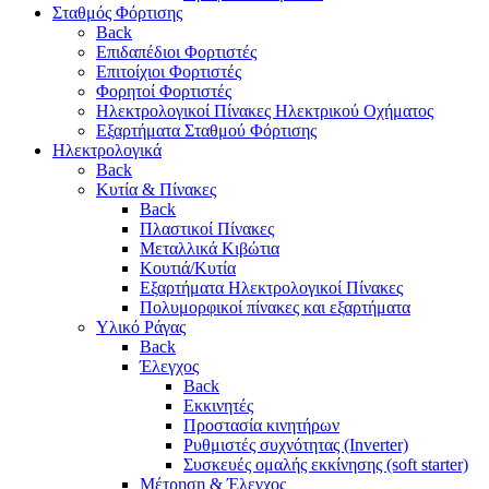
Σταθμός Φόρτισης
Back
Επιδαπέδιοι Φορτιστές
Επιτoίχιοι Φορτιστές
Φορητοί Φορτιστές
Ηλεκτρολογικοί Πίνακες Ηλεκτρικού Οχήματος
Εξαρτήματα Σταθμού Φόρτισης
Ηλεκτρολογικά
Back
Κυτία & Πίνακες
Back
Πλαστικοί Πίνακες
Μεταλλικά Κιβώτια
Κουτιά/Κυτία
Εξαρτήματα Ηλεκτρολογικοί Πίνακες
Πολυμορφικοί πίνακες και εξαρτήματα
Υλικό Ράγας
Back
Έλεγχος
Back
Εκκινητές
Προστασία κινητήρων
Ρυθμιστές συχνότητας (Inverter)
Συσκευές ομαλής εκκίνησης (soft starter)
Μέτρηση & Έλεγχος