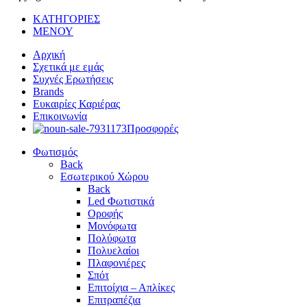
ΚΑΤΗΓΟΡΙΕΣ
ΜΕΝΟΥ
Αρχική
Σχετικά με εμάς
Συχνές Ερωτήσεις
Brands
Ευκαιρίες Καριέρας
Επικοινωνία
Προσφορές
Φωτισμός
Back
Εσωτερικού Χώρου
Back
Led Φωτιστικά
Οροφής
Μονόφωτα
Πολύφωτα
Πολυελαίοι
Πλαφονιέρες
Σπότ
Επιτοίχια – Απλίκες
Επιτραπέζια