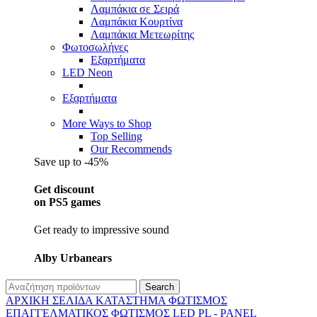
Λαμπάκια σε Σειρά
Λαμπάκια Κουρτίνα
Λαμπάκια Μετεωρίτης
Φωτοσωλήνες
Εξαρτήματα
LED Neon
Εξαρτήματα
More Ways to Shop
Top Selling
Our Recommends
Save up to -45%
Get discount
on PS5 games
Get ready to impressive sound
Alby Urbanears
Search
ΑΡΧΙΚΉ ΣΕΛΊΔΑ
ΚΑΤΆΣΤΗΜΑ
ΦΩΤΙΣΜΌΣ
ΕΠΑΓΓΕΛΜΑΤΙΚΟΣ ΦΩΤΙΣΜΌΣ
LED PL - PANEL