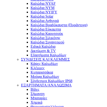
Καλώδια NYAF
Καλώδια NYM
Καλώδια NYIFY
Καλώδια Solar
Καλώδια Ανθυγρά
Καλώδια Βραδύκαυστα (Πυράντοχα)
Καλώδια Εύκαμπτα
Καλώδια Καουτσούκ
Καλώδια Σιλικόνης
Καλώδια Συναγερμού
Ειδικά Καλώδια
Δικτύωση & TV
Εξαρτήματα Καλωδίων
ΣΥΝΔΕΣΕΙΣ ΚΑΙ ΚΛΕΜΜΕΣ
Κάψες Καλωδίων
Κλέμμες
Κυπαρισσάκια
Μούφα Καλωδίων
Σύνδεσμοι Καλωδίων IP68
ΕΞΑΡΤΗΜΑΤΑ/ΑΝΑΛΩΣΙΜΑ
Βίδες
Σήμανση
Μπαταρίες
Χημικά
Θερμοσυστελλόμενα