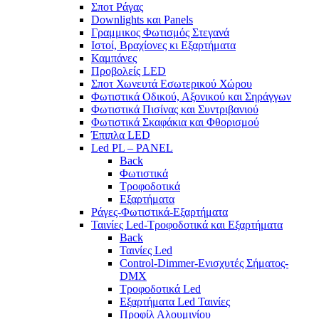
Σποτ Ράγας
Downlights και Panels
Γραμμικος Φωτισμός Στεγανά
Ιστοί, Βραχίονες κι Εξαρτήματα
Καμπάνες
Προβολείς LED
Σποτ Χωνευτά Εσωτερικού Χώρου
Φωτιστικά Οδικού, Αξονικού και Σηράγγων
Φωτιστικά Πισίνας και Συντριβανιού
Φωτιστικά Σκαφάκια και Φθορισμού
Έπιπλα LED
Led PL – PANEL
Back
Φωτιστικά
Τροφοδοτικά
Εξαρτήματα
Ράγες-Φωτιστικά-Εξαρτήματα
Ταινίες Led-Τροφοδοτικά και Εξαρτήματα
Back
Ταινίες Led
Control-Dimmer-Ενισχυτές Σήματος-
DMX
Τροφοδοτικά Led
Εξαρτήματα Led Ταινίες
Προφίλ Αλουμινίου