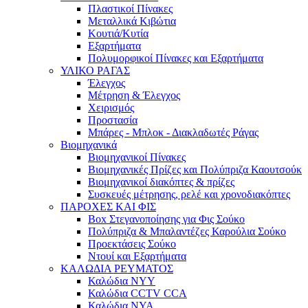
Πλαστικοί Πίνακες
Μεταλλικά Κιβώτια
Κουτιά/Κυτία
Εξαρτήματα
Πολυμορφικοί Πίνακες και Εξαρτήματα
ΥΛΙΚΟ ΡΑΓΑΣ
Έλεγχος
Μέτρηση & Έλεγχος
Χειρισμός
Προστασία
Μπάρες - Μπλοκ - Διακλαδωτές Ράγας
Βιομηχανικά
Βιομηχανικοί Πίνακες
Βιομηχανικές Πρίζες και Πολύπριζα Καουτσούκ
Βιομηχανικοί διακόπτες & πρίζες
Συσκευές μέτρησης, ρελέ και χρονοδιακόπτες
ΠΑΡΟΧΕΣ ΚΑΙ ΦΙΣ
Box Στεγανοποίησης για Φις Σούκο
Πολύπριζα & Μπαλαντέζες Καρούλια Σούκο
Προεκτάσεις Σούκο
Ντουί και Εξαρτήματα
ΚΑΛΩΔΙΑ ΡΕΥΜΑΤΟΣ
Καλώδια NYY
Καλώδια CCTV CCA
Καλώδια NYA