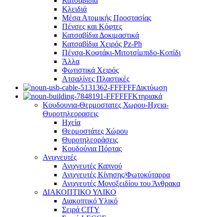
Κατσαβίδια
Κλειδιά
Μέσα Ατομικής Προστασίας
Πένσες και Κόφτες
Κατσαβίδια Δοκιμαστικά
Κατσαβίδια Χειρός Pz-Ph
Πένσα-Κοφτάκι-Μιτοτσίμπιδο-Κοπίδι
Άλλα
Φωτιστικά Χειρός
Ατσαλίνες Πλαστικές
Δικτύωση
Κτηριακά
Κουδουνια-Θερμοστατες Χωρου-Ηχεια-
Θυροτηλεορασεις
Ηχεία
Θερμοστάτες Χώρου
Θυροτηλεοράσεις
Κουδούνια Πόρτας
Ανιχνευτές
Ανιχνευτές Καπνού
Ανιχνευτές Κίνησης/Φωτοκύταρρα
Ανιχνευτές Μονοξειδίου του Άνθρακα
ΔΙΑΚΟΠΤΙΚΟ ΥΛΙΚΟ
Διακοπτικό Υλικό
Σειρά CITY