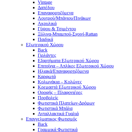
Vintage
Δαπέδου
Επαναφορτιζόμενα
Λουτρού/Μπάνιου/Πινάκων
Ακρυλικά
Γύψου & Τσιμέντου
Ξύλινα-Μπαμπού-Σχοινί-Rattan
Παιδικά
Εξωτερικού Χώρου
Back
Γιρλάντες
Εξαρτήματα Εξωτερικού Χώρου
Επιτοίχια – Απλίκες Εξωτερικού Χώρου
Ηλιακά/Επαναφορτιζόμενα
Καρφωτά
Κολωνάκια – Κολώνες
Κρεμαστά Εξωτερικού Χώρου
Οροφής – Πλαφονιέρες
Προβολείς
Φωτιστικά Πλατείων-Δρόμων
Φωτιστικά Μπάλα
Ανταλλακτικά Γυαλιά
Επαγγελματικος Φωτισμός
Back
Γραμμικά Φωτιστικά