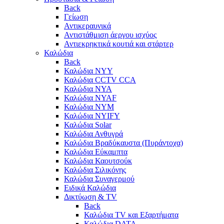
Back
Γείωση
Αντικεραυνικά
Αντιστάθμιση άεργου ισχύος
Αντιεκρηκτικά κουτιά και στάρτερ
Καλώδια
Back
Καλώδια NYY
Καλώδια CCTV CCA
Καλώδια NYA
Καλώδια NYAF
Καλώδια NYΜ
Καλώδια ΝΥΙFY
Καλώδια Solar
Καλώδια Ανθυγρά
Καλώδια Βραδύκαυστα (Πυράντοχα)
Καλώδια Εύκαμπτα
Καλώδια Καουτσούκ
Καλώδια Σιλικόνης
Καλώδια Συναγερμού
Ειδικά Καλώδια
Δικτύωση & TV
Back
Καλώδια TV και Εξαρτήματα
Καλώδια DATA