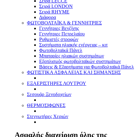
Σειρά LECCE
Σειρά LONDON
Σειρά RHYME
Διάφορα
ΦΩΤΟΒΟΛΤΑΪΚΑ & ΓΕΝΝΗΤΡΙΕΣ
Γεννήτριες Βενζίνης
Γεννήτριες Πετρελαίου
Ρυθμιστές στροφών
Συστήματα ηλιακής ενέργειας – κιτ
Φωτοβολταϊκά Πάνελ
Μπαταρίες ηλιακών συστημάτων
Εξοπλισμός φωτοβολταϊκών συστημάτων
Βάσεις & Εξαρτήματα για Φωτοβολταϊκά Πάνελ
ΦΩΤΙΣΤΙΚΑ ΑΣΦΑΛΕΙΑΣ ΚΑΙ ΣΗΜΑΝΣΗΣ
ΕΞΑΕΡΙΣΤΗΡΕΣ ΛΟΥΤΡΟΥ
Σεσουάρ Ξενοδοχείων
ΘΕΡΜΟΣΙΦΩΝΕΣ
Στεγνωτήρες Χεριών
Ασφαλής διαχείριση όλης της