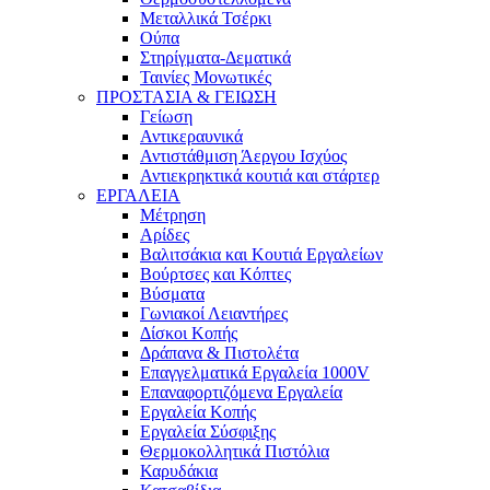
Μεταλλικά Τσέρκι
Ούπα
Στηρίγματα-Δεματικά
Ταινίες Μονωτικές
ΠΡΟΣΤΑΣΙΑ & ΓΕΙΩΣΗ
Γείωση
Αντικεραυνικά
Αντιστάθμιση Άεργου Ισχύος
Αντιεκρηκτικά κουτιά και στάρτερ
ΕΡΓΑΛΕΙΑ
Μέτρηση
Αρίδες
Βαλιτσάκια και Κουτιά Εργαλείων
Βούρτσες και Κόπτες
Βύσματα
Γωνιακοί Λειαντήρες
Δίσκοι Κοπής
Δράπανα & Πιστολέτα
Επαγγελματικά Εργαλεία 1000V
Επαναφορτιζόμενα Εργαλεία
Εργαλεία Κοπής
Εργαλεία Σύσφιξης
Θερμοκολλητικά Πιστόλια
Καρυδάκια