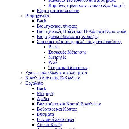
Καλώδιο Τηλεφώνου & Εξαρτήματα
Καμπίνες τηλεπικοινωνιακού εξοπλισμού
Eξαρτήματα καλωδίων
Βιομηχανικά
Back
Βιομηχανικοί πίνακες
Βιομηχανικές Πρίζες και Πολύπριζα Καουτσούκ
Βιομηχανικοί διακόπτες & πρίζες
Συσκευές μέτρησης, ρελέ και χρονοδιακόπτες
Back
Συσκευές Μέτρησης
Μετρητές
Ρελέ
Τερματικοί διακόπτες
Σχάρες καλωδίων και καλύμματα
Κανάλια Διανομής Καλωδίων
Εργαλεία
Back
Μέτρηση
Αρίδες
Βαλιτσάκια και Κουτιά Εργαλείων
Βούρτσες και Κόπτες
Βύσματα
Γωνιακοί λειαντήρες
Δίσκοι Κοπής