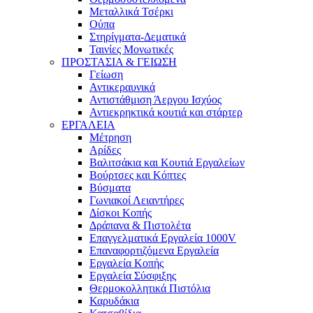
Μεταλλικά Τσέρκι
Ούπα
Στηρίγματα-Δεματικά
Ταινίες Μονωτικές
ΠΡΟΣΤΑΣΙΑ & ΓΕΙΩΣΗ
Γείωση
Αντικεραυνικά
Αντιστάθμιση Άεργου Ισχύος
Αντιεκρηκτικά κουτιά και στάρτερ
ΕΡΓΑΛΕΙΑ
Μέτρηση
Αρίδες
Βαλιτσάκια και Κουτιά Εργαλείων
Βούρτσες και Κόπτες
Βύσματα
Γωνιακοί Λειαντήρες
Δίσκοι Κοπής
Δράπανα & Πιστολέτα
Επαγγελματικά Εργαλεία 1000V
Επαναφορτιζόμενα Εργαλεία
Εργαλεία Κοπής
Εργαλεία Σύσφιξης
Θερμοκολλητικά Πιστόλια
Καρυδάκια