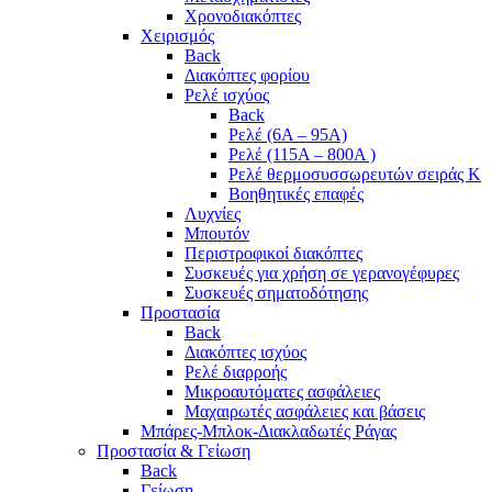
Χρονοδιακόπτες
Χειρισμός
Back
Διακόπτες φορίου
Ρελέ ισχύος
Back
Ρελέ (6A – 95A)
Ρελέ (115A – 800A )
Ρελέ θερμοσυσσωρευτών σειράς Κ
Βοηθητικές επαφές
Λυχνίες
Μπουτόν
Περιστροφικοί διακόπτες
Συσκευές για χρήση σε γερανογέφυρες
Συσκευές σηματοδότησης
Προστασία
Back
Διακόπτες ισχύος
Ρελέ διαρροής
Μικροαυτόματες ασφάλειες
Μαχαιρωτές ασφάλειες και βάσεις
Μπάρες-Μπλοκ-Διακλαδωτές Ράγας
Προστασία & Γείωση
Back
Γείωση