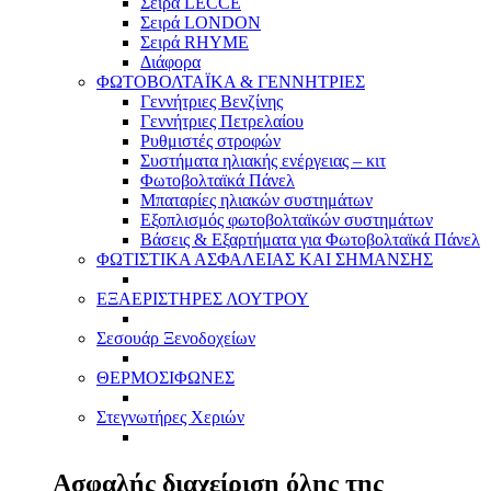
Σειρά LECCE
Σειρά LONDON
Σειρά RHYME
Διάφορα
ΦΩΤΟΒΟΛΤΑΪΚΑ & ΓΕΝΝΗΤΡΙΕΣ
Γεννήτριες Βενζίνης
Γεννήτριες Πετρελαίου
Ρυθμιστές στροφών
Συστήματα ηλιακής ενέργειας – κιτ
Φωτοβολταϊκά Πάνελ
Μπαταρίες ηλιακών συστημάτων
Εξοπλισμός φωτοβολταϊκών συστημάτων
Βάσεις & Εξαρτήματα για Φωτοβολταϊκά Πάνελ
ΦΩΤΙΣΤΙΚΑ ΑΣΦΑΛΕΙΑΣ ΚΑΙ ΣΗΜΑΝΣΗΣ
ΕΞΑΕΡΙΣΤΗΡΕΣ ΛΟΥΤΡΟΥ
Σεσουάρ Ξενοδοχείων
ΘΕΡΜΟΣΙΦΩΝΕΣ
Στεγνωτήρες Χεριών
Ασφαλής διαχείριση όλης της