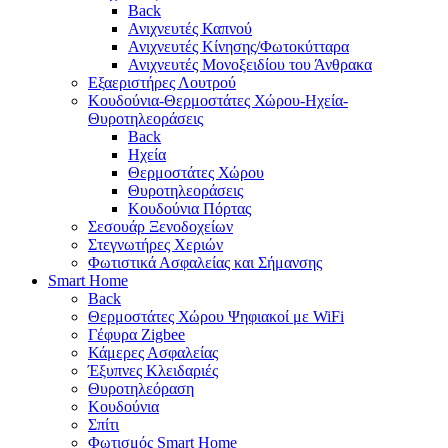
Back
Ανιχνευτές Καπνού
Ανιχνευτές Κίνησης/Φωτοκύτταρα
Ανιχνευτές Μονοξειδίου του Άνθρακα
Εξαεριστήρες Λουτρού
Κουδούνια-Θερμοστάτες Χώρου-Ηχεία-
Θυροτηλεοράσεις
Back
Ηχεία
Θερμοστάτες Χώρου
Θυροτηλεοράσεις
Κουδούνια Πόρτας
Σεσουάρ Ξενοδοχείων
Στεγνωτήρες Χεριών
Φωτιστικά Ασφαλείας και Σήμανσης
Smart Home
Back
Θερμοστάτες Χώρου Ψηφιακοί με WiFi
Γέφυρα Zigbee
Κάμερες Ασφαλείας
Έξυπνες Κλειδαριές
Θυροτηλεόραση
Κουδούνια
Σπίτι
Φωτισμός Smart Home