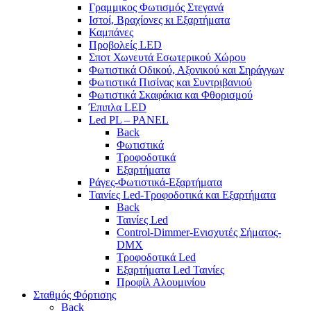
Γραμμικος Φωτισμός Στεγανά
Ιστοί, Βραχίονες κι Εξαρτήματα
Καμπάνες
Προβολείς LED
Σποτ Χωνευτά Εσωτερικού Χώρου
Φωτιστικά Οδικού, Αξονικού και Σηράγγων
Φωτιστικά Πισίνας και Συντριβανιού
Φωτιστικά Σκαφάκια και Φθορισμού
Έπιπλα LED
Led PL – PANEL
Back
Φωτιστικά
Τροφοδοτικά
Εξαρτήματα
Ράγες-Φωτιστικά-Εξαρτήματα
Ταινίες Led-Τροφοδοτικά και Εξαρτήματα
Back
Ταινίες Led
Control-Dimmer-Ενισχυτές Σήματος-
DMX
Τροφοδοτικά Led
Εξαρτήματα Led Ταινίες
Προφίλ Αλουμινίου
Σταθμός Φόρτισης
Back