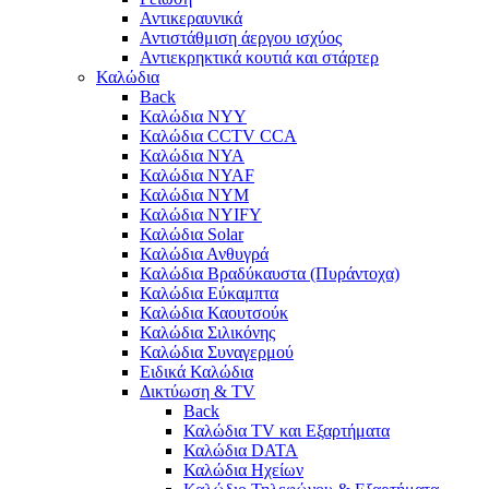
Αντικεραυνικά
Αντιστάθμιση άεργου ισχύος
Αντιεκρηκτικά κουτιά και στάρτερ
Καλώδια
Back
Καλώδια NYY
Καλώδια CCTV CCA
Καλώδια NYA
Καλώδια NYAF
Καλώδια NYΜ
Καλώδια ΝΥΙFY
Καλώδια Solar
Καλώδια Ανθυγρά
Καλώδια Βραδύκαυστα (Πυράντοχα)
Καλώδια Εύκαμπτα
Καλώδια Καουτσούκ
Καλώδια Σιλικόνης
Καλώδια Συναγερμού
Ειδικά Καλώδια
Δικτύωση & TV
Back
Καλώδια TV και Εξαρτήματα
Καλώδια DATA
Καλώδια Ηχείων