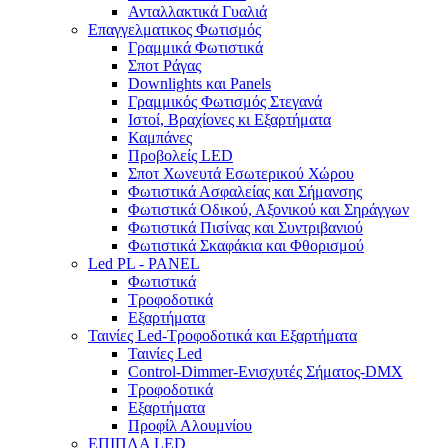
Ανταλλακτικά Γυαλιά
Επαγγελματικος Φωτισμός
Γραμμικά Φωτιστικά
Σποτ Ράγας
Downlights και Panels
Γραμμικός Φωτισμός Στεγανά
Ιστοί, Βραχίονες κι Εξαρτήματα
Καμπάνες
Προβολείς LED
Σποτ Χωνευτά Εσωτερικού Χώρου
Φωτιστικά Ασφαλείας και Σήμανσης
Φωτιστικά Οδικού, Αξονικού και Σηράγγων
Φωτιστικά Πισίνας και Συντριβανιού
Φωτιστικά Σκαφάκια και Φθορισμού
Led PL - PANEL
Φωτιστικά
Τροφοδοτικά
Εξαρτήματα
Ταινίες Led-Τροφοδοτικά και Εξαρτήματα
Ταινίες Led
Control-Dimmer-Ενισχυτές Σήματος-DMX
Τροφοδοτικά
Εξαρτήματα
Προφίλ Αλουμνίου
ΕΠΙΠΛΑ LED