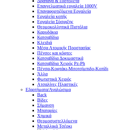
Δράπανα & Πιστολέτα
Επαγγελματικά εργαλεία 1000V
Επαναφορτιζόμενα Εργαλεία
Εργαλεία κοπής
Εργαλεία Σύσφιξης
Θερμοκολλητικά Πιστόλια
Καρυδάκια
Κατσαβίδια
Κλειδιά
Μέσα Ατομικής Προστασίας
Πένσες και κόφτες
Κατσαβίδια Δοκιμαστικά
Κατσαβίδια Χειρός Pz-Ph
Πένσα-Κοφτάκι-Μιτοτσίμπιδο-Κοπίδι
Άλλα
Φωτιστικά Χειρός
Ατσαλίνες Πλαστικές
Εξαρτήματα/Αναλώσιμα
Back
Βίδες
Σήμανση
Μπαταρίες
Χημικά
Θερμοσυστελλόμενα
Μεταλλικά Τσέρκι