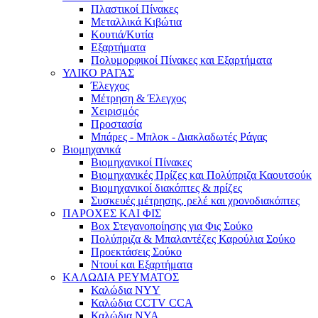
Πλαστικοί Πίνακες
Μεταλλικά Κιβώτια
Κουτιά/Κυτία
Εξαρτήματα
Πολυμορφικοί Πίνακες και Εξαρτήματα
ΥΛΙΚΟ ΡΑΓΑΣ
Έλεγχος
Μέτρηση & Έλεγχος
Χειρισμός
Προστασία
Μπάρες - Μπλοκ - Διακλαδωτές Ράγας
Βιομηχανικά
Βιομηχανικοί Πίνακες
Βιομηχανικές Πρίζες και Πολύπριζα Καουτσούκ
Βιομηχανικοί διακόπτες & πρίζες
Συσκευές μέτρησης, ρελέ και χρονοδιακόπτες
ΠΑΡΟΧΕΣ ΚΑΙ ΦΙΣ
Box Στεγανοποίησης για Φις Σούκο
Πολύπριζα & Μπαλαντέζες Καρούλια Σούκο
Προεκτάσεις Σούκο
Ντουί και Εξαρτήματα
ΚΑΛΩΔΙΑ ΡΕΥΜΑΤΟΣ
Καλώδια NYY
Καλώδια CCTV CCA
Καλώδια NYA