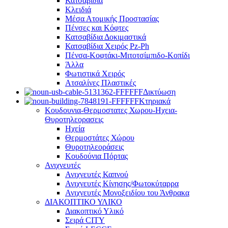
Κατσαβίδια
Κλειδιά
Μέσα Ατομικής Προστασίας
Πένσες και Κόφτες
Κατσαβίδια Δοκιμαστικά
Κατσαβίδια Χειρός Pz-Ph
Πένσα-Κοφτάκι-Μιτοτσίμπιδο-Κοπίδι
Άλλα
Φωτιστικά Χειρός
Ατσαλίνες Πλαστικές
Δικτύωση
Κτηριακά
Κουδουνια-Θερμοστατες Χωρου-Ηχεια-
Θυροτηλεορασεις
Ηχεία
Θερμοστάτες Χώρου
Θυροτηλεοράσεις
Κουδούνια Πόρτας
Ανιχνευτές
Ανιχνευτές Καπνού
Ανιχνευτές Κίνησης/Φωτοκύταρρα
Ανιχνευτές Μονοξειδίου του Άνθρακα
ΔΙΑΚΟΠΤΙΚΟ ΥΛΙΚΟ
Διακοπτικό Υλικό
Σειρά CITY