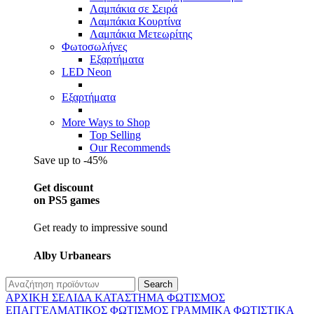
Λαμπάκια σε Σειρά
Λαμπάκια Κουρτίνα
Λαμπάκια Μετεωρίτης
Φωτοσωλήνες
Εξαρτήματα
LED Neon
Εξαρτήματα
More Ways to Shop
Top Selling
Our Recommends
Save up to -45%
Get discount
on PS5 games
Get ready to impressive sound
Alby Urbanears
Search
ΑΡΧΙΚΉ ΣΕΛΊΔΑ
ΚΑΤΆΣΤΗΜΑ
ΦΩΤΙΣΜΌΣ
ΕΠΑΓΓΕΛΜΑΤΙΚΟΣ ΦΩΤΙΣΜΌΣ
ΓΡΑΜΜΙΚΆ ΦΩΤΙΣΤΙΚΆ