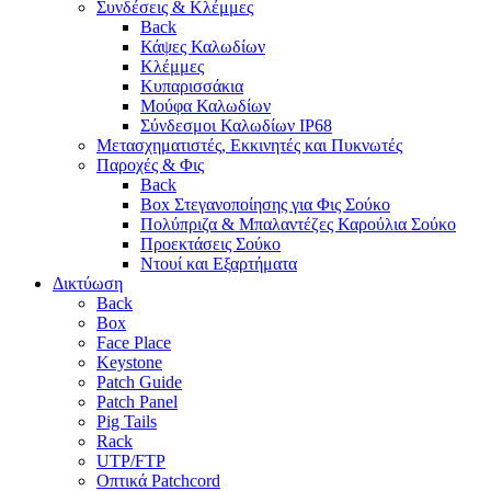
Συνδέσεις & Κλέμμες
Back
Κάψες Καλωδίων
Κλέμμες
Κυπαρισσάκια
Μούφα Καλωδίων
Σύνδεσμοι Καλωδίων IP68
Μετασχηματιστές, Εκκινητές και Πυκνωτές
Παροχές & Φις
Back
Box Στεγανοποίησης για Φις Σούκο
Πολύπριζα & Μπαλαντέζες Καρούλια Σούκο
Προεκτάσεις Σούκο
Ντουί και Εξαρτήματα
Δικτύωση
Back
Box
Face Place
Keystone
Patch Guide
Patch Panel
Pig Tails
Rack
UTP/FTP
Οπτικά Patchcord