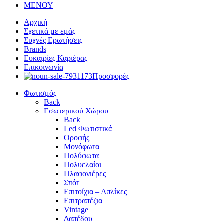
ΜΕΝΟΥ
Αρχική
Σχετικά με εμάς
Συχνές Ερωτήσεις
Brands
Ευκαιρίες Καριέρας
Επικοινωνία
Προσφορές
Φωτισμός
Back
Εσωτερικού Χώρου
Back
Led Φωτιστικά
Οροφής
Μονόφωτα
Πολύφωτα
Πολυελαίοι
Πλαφονιέρες
Σπότ
Επιτοίχια – Απλίκες
Επιτραπέζια
Vintage
Δαπέδου