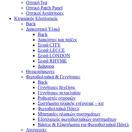
Οπτική Ίνα
Οπτικό Patch Panel
Οπτικοί Αντάπτορες
Κτηριακός Εξοπλισμός
Back
Διακοπτικό Υλικό
Back
Διακόπτες και πρίζες
Σειρά CITY
Σειρά LECCE
Σειρά LONDON
Σειρά RHYME
Διάφορα
Θερμοσίφωνες
Φωτοβολταϊκά & Γεννήτριες
Back
Γεννήτριες βενζίνης
Γεννήτριες πετρελαίου
Ρυθμιστές στροφών
Συστήματα ηλιακής ενέργειας – κιτ
Φωτοβολταϊκά Πάνελ
Μπαταρίες ηλιακών συστημάτων
Εξοπλισμός φωτοβολταϊκών συστημάτων
Βάσεις & Εξαρτήματα για Φωτοβολταϊκά Πάνελ
Ανιχνευτές