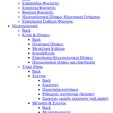
Επιδαπέδιοι Φορτιστές
Επιτoίχιοι Φορτιστές
Φορητοί Φορτιστές
Ηλεκτρολογικοί Πίνακες Ηλεκτρικού Οχήματος
Εξαρτήματα Σταθμού Φόρτισης
Ηλεκτρολογικά
Back
Κυτία & Πίνακες
Back
Πλαστικοί Πίνακες
Μεταλλικά Κιβώτια
Κουτιά/Κυτία
Εξαρτήματα Ηλεκτρολογικοί Πίνακες
Πολυμορφικοί πίνακες και εξαρτήματα
Υλικό Ράγας
Back
Έλεγχος
Back
Εκκινητές
Προστασία κινητήρων
Ρυθμιστές συχνότητας (Inverter)
Συσκευές ομαλής εκκίνησης (soft starter)
Μέτρηση & Έλεγχος
Back
Μετασχηματιστές