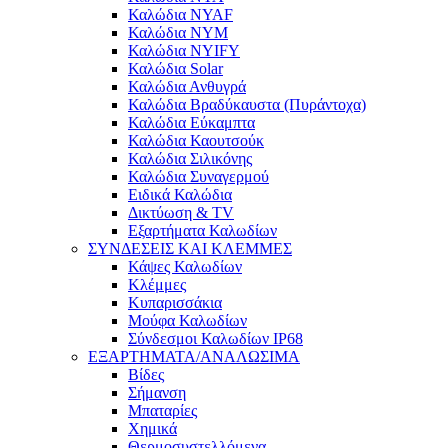
Καλώδια NYAF
Καλώδια NYM
Καλώδια NYIFY
Καλώδια Solar
Καλώδια Ανθυγρά
Καλώδια Βραδύκαυστα (Πυράντοχα)
Καλώδια Εύκαμπτα
Καλώδια Καουτσούκ
Καλώδια Σιλικόνης
Καλώδια Συναγερμού
Ειδικά Καλώδια
Δικτύωση & TV
Εξαρτήματα Καλωδίων
ΣΥΝΔΕΣΕΙΣ ΚΑΙ ΚΛΕΜΜΕΣ
Κάψες Καλωδίων
Κλέμμες
Κυπαρισσάκια
Μούφα Καλωδίων
Σύνδεσμοι Καλωδίων IP68
ΕΞΑΡΤΗΜΑΤΑ/ΑΝΑΛΩΣΙΜΑ
Βίδες
Σήμανση
Μπαταρίες
Χημικά
Θερμοσυστελλόμενα