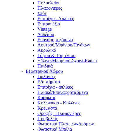
Πολυελαίοι
Πλαφονιέρες
Σπότ
Επιτοίχια - Απλίκες
Επιτραπέζια
Vintage
Δαπέδου
Επαναφορτιζόμενα
Λουτρού/Μπάνιου/Πινάκων
Ακρυλικά
Γύψου & Τσιμέντου
Ξύλινα-Μπαμπού-Σχοινί-Rattan
Παιδικά
Εξωτερικού Χώρου
Γιρλάντες
Εξαρτήματα
Επιτοίχια - απλίκες
Ηλιακά/Επαναφορτιζόμενα
Καρφωτά
Κολωνάκια - Κολώνες
Κρεμαστά
Οροφής - Πλαφονιέρες
Προβολείς
Φωτιστικά Πλατείων-Δρόμων
Φωτιστικά Μπάλα