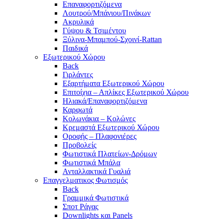
Επαναφορτιζόμενα
Λουτρού/Μπάνιου/Πινάκων
Ακρυλικά
Γύψου & Τσιμέντου
Ξύλινα-Μπαμπού-Σχοινί-Rattan
Παιδικά
Εξωτερικού Χώρου
Back
Γιρλάντες
Εξαρτήματα Εξωτερικού Χώρου
Επιτοίχια – Απλίκες Εξωτερικού Χώρου
Ηλιακά/Επαναφορτιζόμενα
Καρφωτά
Κολωνάκια – Κολώνες
Κρεμαστά Εξωτερικού Χώρου
Οροφής – Πλαφονιέρες
Προβολείς
Φωτιστικά Πλατείων-Δρόμων
Φωτιστικά Μπάλα
Ανταλλακτικά Γυαλιά
Επαγγελματικος Φωτισμός
Back
Γραμμικά Φωτιστικά
Σποτ Ράγας
Downlights και Panels