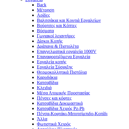
Back
Μέτρηση
Αρίδες
Βαλιτσάκια και Κουτιά Εργαλείων
Βούρτσες και Κόπτες
Βύσματα
Γωνιακοί λειαντήρες
Δίσκοι Κοπής
Δράπανα & Πιστολέτα
Επαγγελματικά εργαλεία 1000V
Επαναφορτιζόμενα Εργαλεία
Εργαλεία κοπής
Εργαλεία Σύσφιξης
Θερμοκολλητικά Πιστόλια
Καρυδάκια
Κατσαβίδια
Κλειδιά
Μέσα Ατομικής Προστασίας
Πένσες και κόφτες
Κατσαβίδια Δοκιμαστικά
Κατσαβίδια Χειρός Pz-Ph
Πένσα-Κοφτάκι-Μιτοτσίμπιδο-Κοπίδι
Άλλα
Φωτιστικά Χειρός