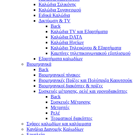
Καλώδια Σιλικόνης
Καλώδια Συναγερμού
Ειδικά Καλώδια
Δικτύωση & TV
Back
Καλώδια TV και Εξαρτήματα
Καλώδια DATA
Καλώδια Ηχείων
Καλώδιο Τηλεφώνου & Εξαρτήματα
Καμπίνες τηλεπικοινωνιακού εξοπλισμού
Eξαρτήματα καλωδίων
Βιομηχανικά
Back
Βιομηχανικοί πίνακες
Βιομηχανικές Πρίζες και Πολύπριζα Καουτσούκ
Βιομηχανικοί διακόπτες & πρίζες
Συσκευές μέτρησης, ρελέ και χρονοδιακόπτες
Back
Συσκευές Μέτρησης
Μετρητές
Ρελέ
Τερματικοί διακόπτες
Σχάρες καλωδίων και καλύμματα
Κανάλια Διανομής Καλωδίων
Εργαλεία