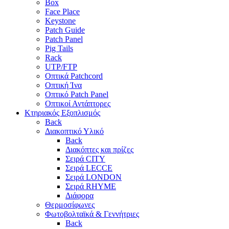
Box
Face Place
Keystone
Patch Guide
Patch Panel
Pig Tails
Rack
UTP/FTP
Οπτικά Patchcord
Οπτική Ίνα
Οπτικό Patch Panel
Οπτικοί Αντάπτορες
Κτηριακός Εξοπλισμός
Back
Διακοπτικό Υλικό
Back
Διακόπτες και πρίζες
Σειρά CITY
Σειρά LECCE
Σειρά LONDON
Σειρά RHYME
Διάφορα
Θερμοσίφωνες
Φωτοβολταϊκά & Γεννήτριες
Back