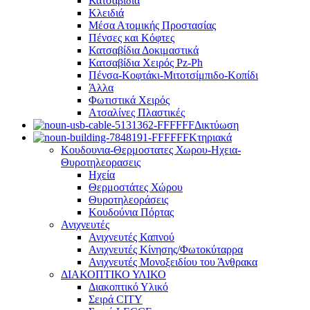
Κατσαβίδια
Κλειδιά
Μέσα Ατομικής Προστασίας
Πένσες και Κόφτες
Κατσαβίδια Δοκιμαστικά
Κατσαβίδια Χειρός Pz-Ph
Πένσα-Κοφτάκι-Μιτοτσίμπιδο-Κοπίδι
Άλλα
Φωτιστικά Χειρός
Ατσαλίνες Πλαστικές
Δικτύωση
Κτηριακά
Κουδουνια-Θερμοστατες Χωρου-Ηχεια-
Θυροτηλεορασεις
Ηχεία
Θερμοστάτες Χώρου
Θυροτηλεοράσεις
Κουδούνια Πόρτας
Ανιχνευτές
Ανιχνευτές Καπνού
Ανιχνευτές Κίνησης/Φωτοκύταρρα
Ανιχνευτές Μονοξειδίου του Άνθρακα
ΔΙΑΚΟΠΤΙΚΟ ΥΛΙΚΟ
Διακοπτικό Υλικό
Σειρά CITY