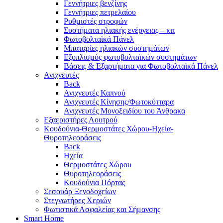
Γεννήτριες βενζίνης
Γεννήτριες πετρελαίου
Ρυθμιστές στροφών
Συστήματα ηλιακής ενέργειας – κιτ
Φωτοβολταϊκά Πάνελ
Μπαταρίες ηλιακών συστημάτων
Εξοπλισμός φωτοβολταϊκών συστημάτων
Βάσεις & Εξαρτήματα για Φωτοβολταϊκά Πάνελ
Ανιχνευτές
Back
Ανιχνευτές Καπνού
Ανιχνευτές Κίνησης/Φωτοκύτταρα
Ανιχνευτές Μονοξειδίου του Άνθρακα
Εξαεριστήρες Λουτρού
Κουδούνια-Θερμοστάτες Χώρου-Ηχεία-
Θυροτηλεοράσεις
Back
Ηχεία
Θερμοστάτες Χώρου
Θυροτηλεοράσεις
Κουδούνια Πόρτας
Σεσουάρ Ξενοδοχείων
Στεγνωτήρες Χεριών
Φωτιστικά Ασφαλείας και Σήμανσης
Smart Home