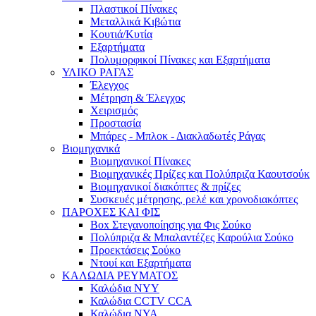
Πλαστικοί Πίνακες
Μεταλλικά Κιβώτια
Κουτιά/Κυτία
Εξαρτήματα
Πολυμορφικοί Πίνακες και Εξαρτήματα
ΥΛΙΚΟ ΡΑΓΑΣ
Έλεγχος
Μέτρηση & Έλεγχος
Χειρισμός
Προστασία
Μπάρες - Μπλοκ - Διακλαδωτές Ράγας
Βιομηχανικά
Βιομηχανικοί Πίνακες
Βιομηχανικές Πρίζες και Πολύπριζα Καουτσούκ
Βιομηχανικοί διακόπτες & πρίζες
Συσκευές μέτρησης, ρελέ και χρονοδιακόπτες
ΠΑΡΟΧΕΣ ΚΑΙ ΦΙΣ
Box Στεγανοποίησης για Φις Σούκο
Πολύπριζα & Μπαλαντέζες Καρούλια Σούκο
Προεκτάσεις Σούκο
Ντουί και Εξαρτήματα
ΚΑΛΩΔΙΑ ΡΕΥΜΑΤΟΣ
Καλώδια NYY
Καλώδια CCTV CCA
Καλώδια NYA