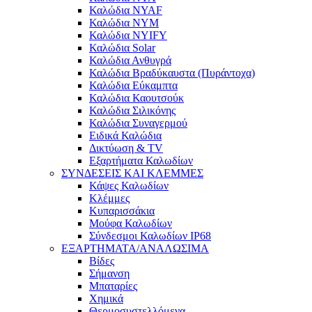
Καλώδια NYAF
Καλώδια NYM
Καλώδια NYIFY
Καλώδια Solar
Καλώδια Ανθυγρά
Καλώδια Βραδύκαυστα (Πυράντοχα)
Καλώδια Εύκαμπτα
Καλώδια Καουτσούκ
Καλώδια Σιλικόνης
Καλώδια Συναγερμού
Ειδικά Καλώδια
Δικτύωση & TV
Εξαρτήματα Καλωδίων
ΣΥΝΔΕΣΕΙΣ ΚΑΙ ΚΛΕΜΜΕΣ
Κάψες Καλωδίων
Κλέμμες
Κυπαρισσάκια
Μούφα Καλωδίων
Σύνδεσμοι Καλωδίων IP68
ΕΞΑΡΤΗΜΑΤΑ/ΑΝΑΛΩΣΙΜΑ
Βίδες
Σήμανση
Μπαταρίες
Χημικά
Θερμοσυστελλόμενα