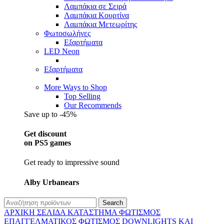
Λαμπάκια σε Σειρά
Λαμπάκια Κουρτίνα
Λαμπάκια Μετεωρίτης
Φωτοσωλήνες
Εξαρτήματα
LED Neon
Εξαρτήματα
More Ways to Shop
Top Selling
Our Recommends
Save up to -45%
Get discount
on PS5 games
Get ready to impressive sound
Alby Urbanears
Search
ΑΡΧΙΚΉ ΣΕΛΊΔΑ
ΚΑΤΆΣΤΗΜΑ
ΦΩΤΙΣΜΌΣ
ΕΠΑΓΓΕΛΜΑΤΙΚΟΣ ΦΩΤΙΣΜΌΣ
DOWNLIGHTS ΚΑΙ