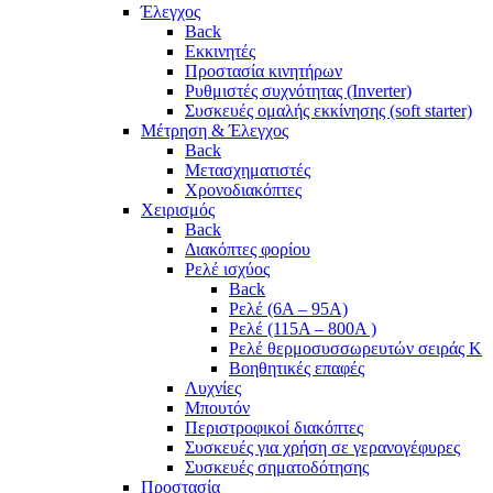
Έλεγχος
Back
Εκκινητές
Προστασία κινητήρων
Ρυθμιστές συχνότητας (Inverter)
Συσκευές ομαλής εκκίνησης (soft starter)
Μέτρηση & Έλεγχος
Back
Μετασχηματιστές
Χρονοδιακόπτες
Χειρισμός
Back
Διακόπτες φορίου
Ρελέ ισχύος
Back
Ρελέ (6A – 95A)
Ρελέ (115A – 800A )
Ρελέ θερμοσυσσωρευτών σειράς Κ
Βοηθητικές επαφές
Λυχνίες
Μπουτόν
Περιστροφικοί διακόπτες
Συσκευές για χρήση σε γερανογέφυρες
Συσκευές σηματοδότησης
Προστασία