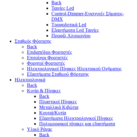
Back
Ταινίες Led
Control-Dimmer-Ενισχυτές Σήματος-
DMX
Τροφοδοτικά Led
Εξαρτήματα Led Ταινίες
Προφίλ Αλουμινίου
Σταθμός Φόρτισης
Back
Επιδαπέδιοι Φορτιστές
Επιτoίχιοι Φορτιστές
Φορητοί Φορτιστές
Ηλεκτρολογικοί Πίνακες Ηλεκτρικού Οχήματος
Εξαρτήματα Σταθμού Φόρτισης
Ηλεκτρολογικά
Back
Κυτία & Πίνακες
Back
Πλαστικοί Πίνακες
Μεταλλικά Κιβώτια
Κουτιά/Κυτία
Εξαρτήματα Ηλεκτρολογικοί Πίνακες
Πολυμορφικοί πίνακες και εξαρτήματα
Υλικό Ράγας
Back