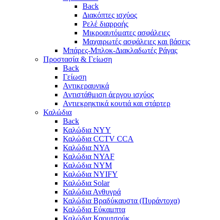
Back
Διακόπτες ισχύος
Ρελέ διαρροής
Μικροαυτόματες ασφάλειες
Μαχαιρωτές ασφάλειες και βάσεις
Μπάρες-Μπλοκ-Διακλαδωτές Ράγας
Προστασία & Γείωση
Back
Γείωση
Αντικεραυνικά
Αντιστάθμιση άεργου ισχύος
Αντιεκρηκτικά κουτιά και στάρτερ
Καλώδια
Back
Καλώδια NYY
Καλώδια CCTV CCA
Καλώδια NYA
Καλώδια NYAF
Καλώδια NYΜ
Καλώδια ΝΥΙFY
Καλώδια Solar
Καλώδια Ανθυγρά
Καλώδια Βραδύκαυστα (Πυράντοχα)
Καλώδια Εύκαμπτα
Καλώδια Καουτσούκ