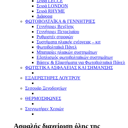
Σειρά LECCE
Σειρά LONDON
Σειρά RHYME
Διάφορα
ΦΩΤΟΒΟΛΤΑΪΚΑ & ΓΕΝΝΗΤΡΙΕΣ
Γεννήτριες Βενζίνης
Γεννήτριες Πετρελαίου
Ρυθμιστές στροφών
Συστήματα ηλιακής ενέργειας – κιτ
Φωτοβολταϊκά Πάνελ
Μπαταρίες ηλιακών συστημάτων
Εξοπλισμός φωτοβολταϊκών συστημάτων
Βάσεις & Εξαρτήματα για Φωτοβολταϊκά Πάνελ
ΦΩΤΙΣΤΙΚΑ ΑΣΦΑΛΕΙΑΣ ΚΑΙ ΣΗΜΑΝΣΗΣ
ΕΞΑΕΡΙΣΤΗΡΕΣ ΛΟΥΤΡΟΥ
Σεσουάρ Ξενοδοχείων
ΘΕΡΜΟΣΙΦΩΝΕΣ
Στεγνωτήρες Χεριών
Ασφαλής διαχείριση όλης της