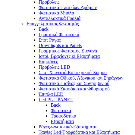
Προβολείς
Φωτιστικά Πλατείων-Δρόμων
Φωτιστικά Μπάλα
Ανταλλακτικά Γυαλιά
Επαγγελματικος Φωτισμός
Back
Γραμμικά Φωτιστικά
Σποτ Ράγας
Downlights και Panels
Γραμμικος Φωτισμός Στεγανά
Ιστοί, Βραχίονες κι Εξαρτήματα
Καμπάνες
Προβολείς LED
Σποτ Χωνευτά Εσωτερικού Χώρου
Φωτιστικά Οδικού, Αξονικού και Σηράγγων
Φωτιστικά Πισίνας και Συντριβανιού
Φωτιστικά Σκαφάκια και Φθορισμού
Έπιπλα LED
Led PL – PANEL
Back
Φωτιστικά
Τροφοδοτικά
Εξαρτήματα
Ράγες-Φωτιστικά-Εξαρτήματα
Ταινίες Led-Τροφοδοτικά και Εξαρτήματα