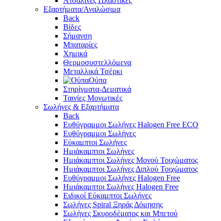
Ατσαλίνες Πλαστικές
Εξαρτήματα/Αναλώσιμα
Back
Βίδες
Σήμανση
Μπαταρίες
Χημικά
Θερμοσυστελλόμενα
Μεταλλικά Τσέρκι
Ούπα
Στηρίγματα-Δεματικά
Ταινίες Μονωτικές
Σωλήνες & Εξαρτήματα
Back
Ευθύγραμμοι Σωλήνες Halogen Free ECO
Ευθύγραμμοι Σωλήνες
Εύκαμπτοι Σωλήνες
Ημιάκαμπτοι Σωλήνες
Ημιάκαμπτοι Σωλήνες Μονού Τοιχώματος
Ημιάκαμπτοι Σωλήνες Διπλού Τοιχώματος
Ευθύγραμμοι Σωλήνες Halogen Free
Ημιάκαμπτοι Σωλήνες Halogen Free
Ειδικοί Εύκαμπτοι Σωλήνες
Σωλήνες Spiral Ξηράς Δόμησης
Σωλήνες Σκυροδέματος και Μπετού