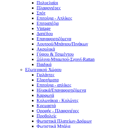
Πολυελαίοι
Πλαφονιέρες
Σπότ
Επιτοίχια - Απλίκες
Επιτραπέζια
Vintage
Δαπέδου
Επαναφορτιζόμενα
Λουτρού/Μπάνιου/Πινάκων
Ακρυλικά
Γύψου & Τσιμέντου
Ξύλινα-Μπαμπού-Σχοινί-Rattan
Παιδικά
Εξωτερικού Χώρου
Γιρλάντες
Εξαρτήματα
Επιτοίχια - απλίκες
Ηλιακά/Επαναφορτιζόμενα
Καρφωτά
Κολωνάκια - Κολώνες
Κρεμαστά
Οροφής - Πλαφονιέρες
Προβολείς
Φωτιστικά Πλατείων-Δρόμων
Φωτιστικά Μπάλα