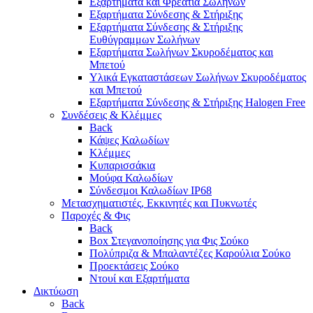
Εξαρτήματα και Φρεάτια Σωλήνων
Εξαρτήματα Σύνδεσης & Στήριξης
Εξαρτήματα Σύνδεσης & Στήριξης
Ευθύγραμμων Σωλήνων
Εξαρτήματα Σωλήνων Σκυροδέματος και
Μπετού
Υλικά Εγκαταστάσεων Σωλήνων Σκυροδέματος
και Μπετού
Εξαρτήματα Σύνδεσης & Στήριξης Halogen Free
Συνδέσεις & Κλέμμες
Back
Κάψες Καλωδίων
Κλέμμες
Κυπαρισσάκια
Μούφα Καλωδίων
Σύνδεσμοι Καλωδίων IP68
Μετασχηματιστές, Εκκινητές και Πυκνωτές
Παροχές & Φις
Back
Box Στεγανοποίησης για Φις Σούκο
Πολύπριζα & Μπαλαντέζες Καρούλια Σούκο
Προεκτάσεις Σούκο
Ντουί και Εξαρτήματα
Δικτύωση
Back