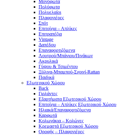
Μονόφωτα
Πολύφωτα
Πολυελαίοι
Πλαφονιέρες
Σπότ
Επιτοίχια – Απλίκες
Επιτραπέζια
Vintage
Δαπέδου
Επαναφορτιζόμενα
Λουτρού/Μπάνιου/Πινάκων
Ακρυλικά
Γύψου & Τσιμέντου
Ξύλινα-Μπαμπού-Σχοινί-Rattan
Παιδικά
Εξωτερικού Χώρου
Back
Γιρλάντες
Εξαρτήματα Εξωτερικού Χώρου
Επιτοίχια – Απλίκες Εξωτερικού Χώρου
Ηλιακά/Επαναφορτιζόμενα
Καρφωτά
Κολωνάκια – Κολώνες
Κρεμαστά Εξωτερικού Χώρου
Οροφής – Πλαφονιέρες