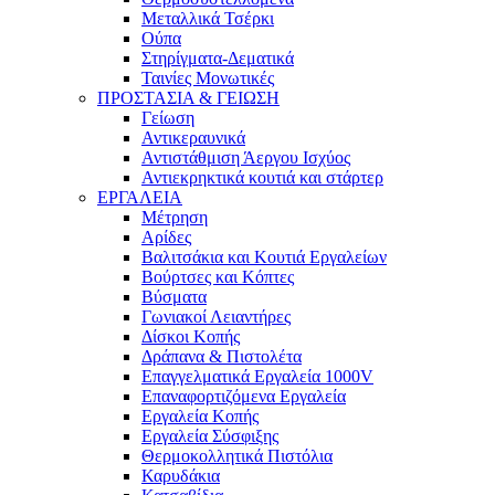
Μεταλλικά Τσέρκι
Ούπα
Στηρίγματα-Δεματικά
Ταινίες Μονωτικές
ΠΡΟΣΤΑΣΙΑ & ΓΕΙΩΣΗ
Γείωση
Αντικεραυνικά
Αντιστάθμιση Άεργου Ισχύος
Αντιεκρηκτικά κουτιά και στάρτερ
ΕΡΓΑΛΕΙΑ
Μέτρηση
Αρίδες
Βαλιτσάκια και Κουτιά Εργαλείων
Βούρτσες και Κόπτες
Βύσματα
Γωνιακοί Λειαντήρες
Δίσκοι Κοπής
Δράπανα & Πιστολέτα
Επαγγελματικά Εργαλεία 1000V
Επαναφορτιζόμενα Εργαλεία
Εργαλεία Κοπής
Εργαλεία Σύσφιξης
Θερμοκολλητικά Πιστόλια
Καρυδάκια