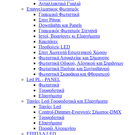
Ανταλλακτικά Γυαλιά
Επαγγελματικος Φωτισμός
Γραμμικά Φωτιστικά
Σποτ Ράγας
Downlights και Panels
Γραμμικός Φωτισμός Στεγανά
Ιστοί, Βραχίονες κι Εξαρτήματα
Καμπάνες
Προβολείς LED
Σποτ Χωνευτά Εσωτερικού Χώρου
Φωτιστικά Ασφαλείας και Σήμανσης
Φωτιστικά Οδικού, Αξονικού και Σηράγγων
Φωτιστικά Πισίνας και Συντριβανιού
Φωτιστικά Σκαφάκια και Φθορισμού
Led PL - PANEL
Φωτιστικά
Τροφοδοτικά
Εξαρτήματα
Ταινίες Led-Τροφοδοτικά και Εξαρτήματα
Ταινίες Led
Control-Dimmer-Ενισχυτές Σήματος-DMX
Τροφοδοτικά
Εξαρτήματα
Προφίλ Αλουμνίου
ΕΠΙΠΛΑ LED