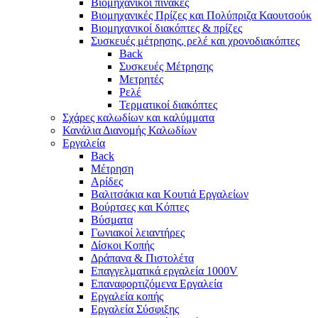
Βιομηχανικοί πίνακες
Βιομηχανικές Πρίζες και Πολύπριζα Καουτσούκ
Βιομηχανικοί διακόπτες & πρίζες
Συσκευές μέτρησης, ρελέ και χρονοδιακόπτες
Back
Συσκευές Μέτρησης
Μετρητές
Ρελέ
Τερματικοί διακόπτες
Σχάρες καλωδίων και καλύμματα
Κανάλια Διανομής Καλωδίων
Εργαλεία
Back
Μέτρηση
Αρίδες
Βαλιτσάκια και Κουτιά Εργαλείων
Βούρτσες και Κόπτες
Βύσματα
Γωνιακοί λειαντήρες
Δίσκοι Κοπής
Δράπανα & Πιστολέτα
Επαγγελματικά εργαλεία 1000V
Επαναφορτιζόμενα Εργαλεία
Εργαλεία κοπής
Εργαλεία Σύσφιξης