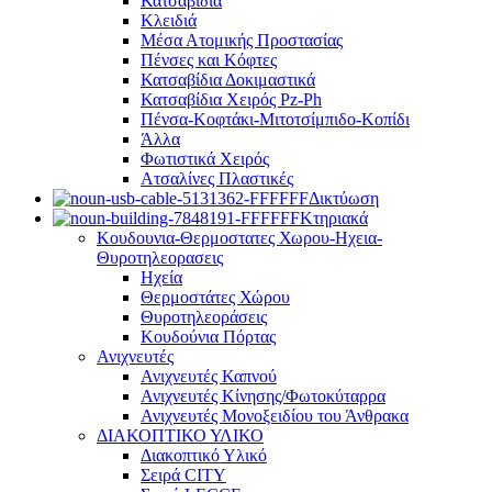
Κατσαβίδια
Κλειδιά
Μέσα Ατομικής Προστασίας
Πένσες και Κόφτες
Κατσαβίδια Δοκιμαστικά
Κατσαβίδια Χειρός Pz-Ph
Πένσα-Κοφτάκι-Μιτοτσίμπιδο-Κοπίδι
Άλλα
Φωτιστικά Χειρός
Ατσαλίνες Πλαστικές
Δικτύωση
Κτηριακά
Κουδουνια-Θερμοστατες Χωρου-Ηχεια-
Θυροτηλεορασεις
Ηχεία
Θερμοστάτες Χώρου
Θυροτηλεοράσεις
Κουδούνια Πόρτας
Ανιχνευτές
Ανιχνευτές Καπνού
Ανιχνευτές Κίνησης/Φωτοκύταρρα
Ανιχνευτές Μονοξειδίου του Άνθρακα
ΔΙΑΚΟΠΤΙΚΟ ΥΛΙΚΟ
Διακοπτικό Υλικό
Σειρά CITY