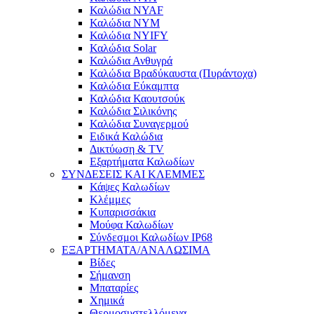
Καλώδια NYAF
Καλώδια NYM
Καλώδια NYIFY
Καλώδια Solar
Καλώδια Ανθυγρά
Καλώδια Βραδύκαυστα (Πυράντοχα)
Καλώδια Εύκαμπτα
Καλώδια Καουτσούκ
Καλώδια Σιλικόνης
Καλώδια Συναγερμού
Ειδικά Καλώδια
Δικτύωση & TV
Εξαρτήματα Καλωδίων
ΣΥΝΔΕΣΕΙΣ ΚΑΙ ΚΛΕΜΜΕΣ
Κάψες Καλωδίων
Κλέμμες
Κυπαρισσάκια
Μούφα Καλωδίων
Σύνδεσμοι Καλωδίων IP68
ΕΞΑΡΤΗΜΑΤΑ/ΑΝΑΛΩΣΙΜΑ
Βίδες
Σήμανση
Μπαταρίες
Χημικά
Θερμοσυστελλόμενα