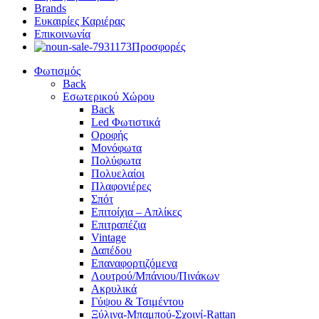
Brands
Ευκαιρίες Καριέρας
Επικοινωνία
Προσφορές
Φωτισμός
Back
Εσωτερικού Χώρου
Back
Led Φωτιστικά
Οροφής
Μονόφωτα
Πολύφωτα
Πολυελαίοι
Πλαφονιέρες
Σπότ
Επιτοίχια – Απλίκες
Επιτραπέζια
Vintage
Δαπέδου
Επαναφορτιζόμενα
Λουτρού/Μπάνιου/Πινάκων
Ακρυλικά
Γύψου & Τσιμέντου
Ξύλινα-Μπαμπού-Σχοινί-Rattan