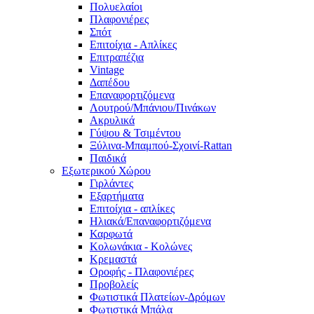
Πολυελαίοι
Πλαφονιέρες
Σπότ
Επιτοίχια - Απλίκες
Επιτραπέζια
Vintage
Δαπέδου
Επαναφορτιζόμενα
Λουτρού/Μπάνιου/Πινάκων
Ακρυλικά
Γύψου & Τσιμέντου
Ξύλινα-Μπαμπού-Σχοινί-Rattan
Παιδικά
Εξωτερικού Χώρου
Γιρλάντες
Εξαρτήματα
Επιτοίχια - απλίκες
Ηλιακά/Επαναφορτιζόμενα
Καρφωτά
Κολωνάκια - Κολώνες
Κρεμαστά
Οροφής - Πλαφονιέρες
Προβολείς
Φωτιστικά Πλατείων-Δρόμων
Φωτιστικά Μπάλα