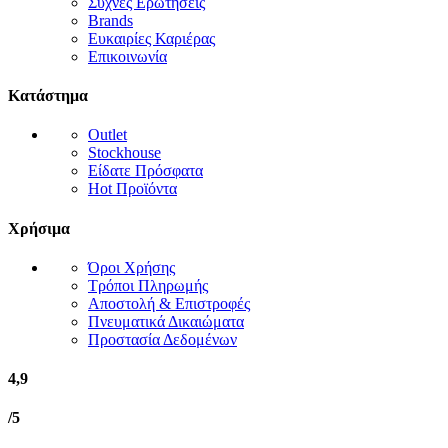
Συχνές Ερωτήσεις
Brands
Ευκαιρίες Καριέρας
Επικοινωνία
Κατάστημα
Outlet
Stockhouse
Είδατε Πρόσφατα
Hot Προϊόντα
Χρήσιμα
Όροι Χρήσης
Τρόποι Πληρωμής
Αποστολή & Επιστροφές
Πνευματικά Δικαιώματα
Προστασία Δεδομένων
4,9
/5