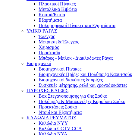
Πλαστικοί Πίνακες
Μεταλλικά Κιβώτια
Κουτιά/Κυτία
Εξαρτήματα
Πολυμορφικοί Πίνακες και Εξαρτήματα
ΥΛΙΚΟ ΡΑΓΑΣ
Έλεγχος
Μέτρηση & Έλεγχος
Χειρισμός
Προστασία
Μπάρες - Μπλοκ - Διακλαδωτές Ράγας
Βιομηχανικά
Βιομηχανικοί Πίνακες
Βιομηχανικές Πρίζες και Πολύπριζα Καουτσούκ
Βιομηχανικοί διακόπτες & πρίζες
Συσκευές μέτρησης, ρελέ και χρονοδιακόπτες
ΠΑΡΟΧΕΣ ΚΑΙ ΦΙΣ
Box Στεγανοποίησης για Φις Σούκο
Πολύπριζα & Μπαλαντέζες Καρούλια Σούκο
Προεκτάσεις Σούκο
Ντουί και Εξαρτήματα
ΚΑΛΩΔΙΑ ΡΕΥΜΑΤΟΣ
Καλώδια NYY
Καλώδια CCTV CCA
Καλώδια NYA