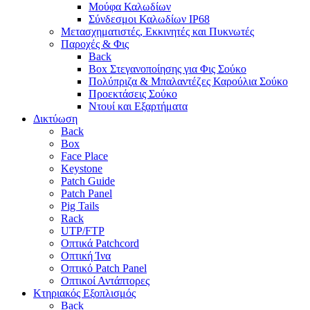
Μούφα Καλωδίων
Σύνδεσμοι Καλωδίων IP68
Μετασχηματιστές, Εκκινητές και Πυκνωτές
Παροχές & Φις
Back
Box Στεγανοποίησης για Φις Σούκο
Πολύπριζα & Μπαλαντέζες Καρούλια Σούκο
Προεκτάσεις Σούκο
Ντουί και Εξαρτήματα
Δικτύωση
Back
Box
Face Place
Keystone
Patch Guide
Patch Panel
Pig Tails
Rack
UTP/FTP
Οπτικά Patchcord
Οπτική Ίνα
Οπτικό Patch Panel
Οπτικοί Αντάπτορες
Κτηριακός Εξοπλισμός
Back