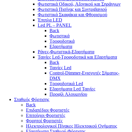
Φωτιστικά Οδικού, Αξονικού και Σηράγγων
Φωτιστικά Πισίνας και Συντριβανιού
Φωτιστικά Σκαφάκια και Φθορισμού
Έπιπλα LED
Led PL – PANEL
Back
Φωτιστικά
Τροφοδοτικά
Εξαρτήματα
Ράγες-Φωτιστικά-Εξαρτήματα
Ταινίες Led-Τροφοδοτικά και Εξαρτήματα
Back
Ταινίες Led
Control-Dimmer-Ενισχυτές Σήματος-
DMX
Τροφοδοτικά Led
Εξαρτήματα Led Ταινίες
Προφίλ Αλουμινίου
Σταθμός Φόρτισης
Back
Επιδαπέδιοι Φορτιστές
Επιτoίχιοι Φορτιστές
Φορητοί Φορτιστές
Ηλεκτρολογικοί Πίνακες Ηλεκτρικού Οχήματος
Εξαρτήματα Σταθμού Φόρτισης