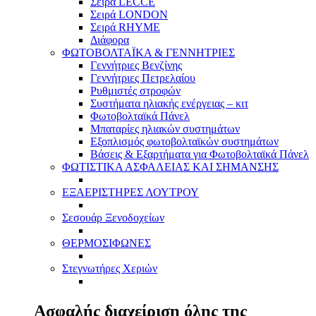
Σειρά LECCE
Σειρά LONDON
Σειρά RHYME
Διάφορα
ΦΩΤΟΒΟΛΤΑΪΚΑ & ΓΕΝΝΗΤΡΙΕΣ
Γεννήτριες Βενζίνης
Γεννήτριες Πετρελαίου
Ρυθμιστές στροφών
Συστήματα ηλιακής ενέργειας – κιτ
Φωτοβολταϊκά Πάνελ
Μπαταρίες ηλιακών συστημάτων
Εξοπλισμός φωτοβολταϊκών συστημάτων
Βάσεις & Εξαρτήματα για Φωτοβολταϊκά Πάνελ
ΦΩΤΙΣΤΙΚΑ ΑΣΦΑΛΕΙΑΣ ΚΑΙ ΣΗΜΑΝΣΗΣ
ΕΞΑΕΡΙΣΤΗΡΕΣ ΛΟΥΤΡΟΥ
Σεσουάρ Ξενοδοχείων
ΘΕΡΜΟΣΙΦΩΝΕΣ
Στεγνωτήρες Χεριών
Ασφαλής διαχείριση όλης της