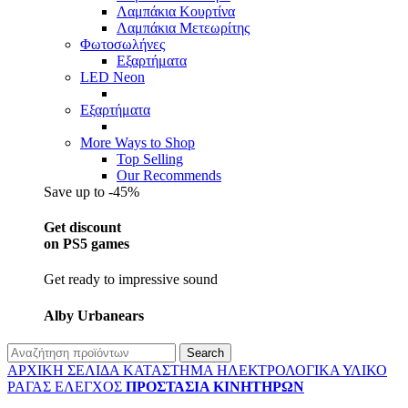
Λαμπάκια Κουρτίνα
Λαμπάκια Μετεωρίτης
Φωτοσωλήνες
Εξαρτήματα
LED Neon
Εξαρτήματα
More Ways to Shop
Top Selling
Our Recommends
Save up to -45%
Get discount
on PS5 games
Get ready to impressive sound
Alby Urbanears
Search
ΑΡΧΙΚΉ ΣΕΛΊΔΑ
ΚΑΤΆΣΤΗΜΑ
ΗΛΕΚΤΡΟΛΟΓΙΚΆ
ΥΛΙΚΌ
ΡΆΓΑΣ
ΈΛΕΓΧΟΣ
ΠΡΟΣΤΑΣΊΑ ΚΙΝΗΤΉΡΩΝ