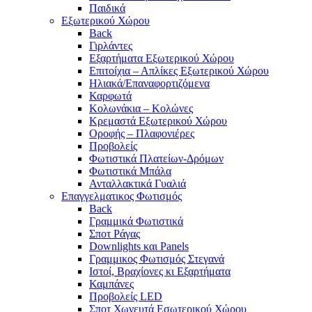
Παιδικά
Εξωτερικού Χώρου
Back
Γιρλάντες
Εξαρτήματα Εξωτερικού Χώρου
Επιτοίχια – Απλίκες Εξωτερικού Χώρου
Ηλιακά/Επαναφορτιζόμενα
Καρφωτά
Κολωνάκια – Κολώνες
Κρεμαστά Εξωτερικού Χώρου
Οροφής – Πλαφονιέρες
Προβολείς
Φωτιστικά Πλατείων-Δρόμων
Φωτιστικά Μπάλα
Ανταλλακτικά Γυαλιά
Επαγγελματικος Φωτισμός
Back
Γραμμικά Φωτιστικά
Σποτ Ράγας
Downlights και Panels
Γραμμικος Φωτισμός Στεγανά
Ιστοί, Βραχίονες κι Εξαρτήματα
Καμπάνες
Προβολείς LED
Σποτ Χωνευτά Εσωτερικού Χώρου