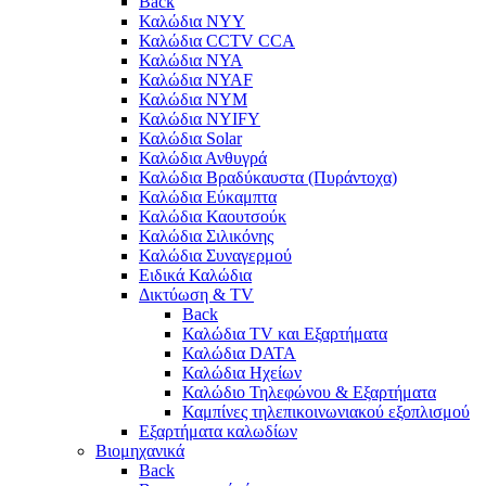
Back
Καλώδια NYY
Καλώδια CCTV CCA
Καλώδια NYA
Καλώδια NYAF
Καλώδια NYΜ
Καλώδια ΝΥΙFY
Καλώδια Solar
Καλώδια Ανθυγρά
Καλώδια Βραδύκαυστα (Πυράντοχα)
Καλώδια Εύκαμπτα
Καλώδια Καουτσούκ
Καλώδια Σιλικόνης
Καλώδια Συναγερμού
Ειδικά Καλώδια
Δικτύωση & TV
Back
Καλώδια TV και Εξαρτήματα
Καλώδια DATA
Καλώδια Ηχείων
Καλώδιο Τηλεφώνου & Εξαρτήματα
Καμπίνες τηλεπικοινωνιακού εξοπλισμού
Eξαρτήματα καλωδίων
Βιομηχανικά
Back