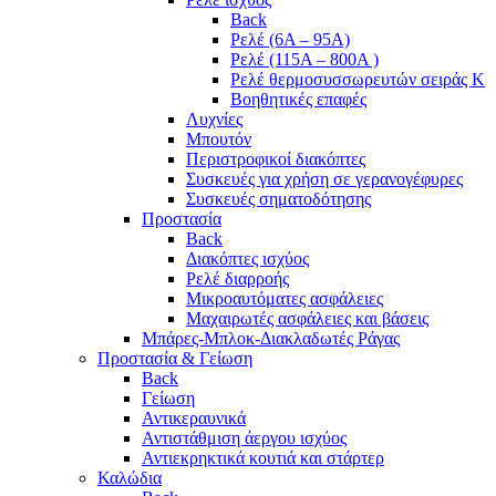
Back
Ρελέ (6A – 95A)
Ρελέ (115A – 800A )
Ρελέ θερμοσυσσωρευτών σειράς Κ
Βοηθητικές επαφές
Λυχνίες
Μπουτόν
Περιστροφικοί διακόπτες
Συσκευές για χρήση σε γερανογέφυρες
Συσκευές σηματοδότησης
Προστασία
Back
Διακόπτες ισχύος
Ρελέ διαρροής
Μικροαυτόματες ασφάλειες
Μαχαιρωτές ασφάλειες και βάσεις
Μπάρες-Μπλοκ-Διακλαδωτές Ράγας
Προστασία & Γείωση
Back
Γείωση
Αντικεραυνικά
Αντιστάθμιση άεργου ισχύος
Αντιεκρηκτικά κουτιά και στάρτερ
Καλώδια