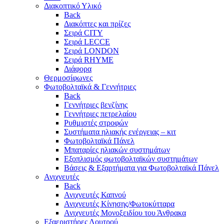
Διακοπτικό Υλικό
Back
Διακόπτες και πρίζες
Σειρά CITY
Σειρά LECCE
Σειρά LONDON
Σειρά RHYME
Διάφορα
Θερμοσίφωνες
Φωτοβολταϊκά & Γεννήτριες
Back
Γεννήτριες βενζίνης
Γεννήτριες πετρελαίου
Ρυθμιστές στροφών
Συστήματα ηλιακής ενέργειας – κιτ
Φωτοβολταϊκά Πάνελ
Μπαταρίες ηλιακών συστημάτων
Εξοπλισμός φωτοβολταϊκών συστημάτων
Βάσεις & Εξαρτήματα για Φωτοβολταϊκά Πάνελ
Ανιχνευτές
Back
Ανιχνευτές Καπνού
Ανιχνευτές Κίνησης/Φωτοκύτταρα
Ανιχνευτές Μονοξειδίου του Άνθρακα
Εξαεριστήρες Λουτρού