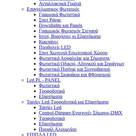
Ανταλλακτικά Γυαλιά
Επαγγελματικος Φωτισμός
Γραμμικά Φωτιστικά
Σποτ Ράγας
Downlights και Panels
Γραμμικός Φωτισμός Στεγανά
Ιστοί, Βραχίονες κι Εξαρτήματα
Καμπάνες
Προβολείς LED
Σποτ Χωνευτά Εσωτερικού Χώρου
Φωτιστικά Ασφαλείας και Σήμανσης
Φωτιστικά Οδικού, Αξονικού και Σηράγγων
Φωτιστικά Πισίνας και Συντριβανιού
Φωτιστικά Σκαφάκια και Φθορισμού
Led PL - PANEL
Φωτιστικά
Τροφοδοτικά
Εξαρτήματα
Ταινίες Led-Τροφοδοτικά και Εξαρτήματα
Ταινίες Led
Control-Dimmer-Ενισχυτές Σήματος-DMX
Τροφοδοτικά
Εξαρτήματα
Προφίλ Αλουμνίου
ΕΠΙΠΛΑ LED