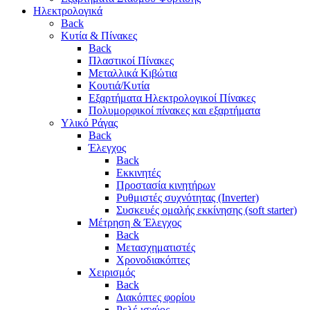
Ηλεκτρολογικά
Back
Κυτία & Πίνακες
Back
Πλαστικοί Πίνακες
Μεταλλικά Κιβώτια
Κουτιά/Κυτία
Εξαρτήματα Ηλεκτρολογικοί Πίνακες
Πολυμορφικοί πίνακες και εξαρτήματα
Υλικό Ράγας
Back
Έλεγχος
Back
Εκκινητές
Προστασία κινητήρων
Ρυθμιστές συχνότητας (Inverter)
Συσκευές ομαλής εκκίνησης (soft starter)
Μέτρηση & Έλεγχος
Back
Μετασχηματιστές
Χρονοδιακόπτες
Χειρισμός
Back
Διακόπτες φορίου
Ρελέ ισχύος