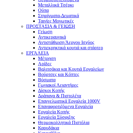
Μεταλλικά Τσέρκι
Ούπα
Στηρίγματα-Δεματικά
Ταινίες Μονωτικές
ΠΡΟΣΤΑΣΙΑ & ΓΕΙΩΣΗ
Γείωση
Αντικεραυνικά
Αντιστάθμιση Άεργου Ισχύος
Αντιεκρηκτικά κουτιά και στάρτερ
ΕΡΓΑΛΕΙΑ
Μέτρηση
Αρίδες
Βαλιτσάκια και Κουτιά Εργαλείων
Βούρτσες και Κόπτες
Βύσματα
Γωνιακοί Λειαντήρες
Δίσκοι Κοπής
Δράπανα & Πιστολέτα
Επαγγελματικά Εργαλεία 1000V
Επαναφορτιζόμενα Εργαλεία
Εργαλεία Κοπής
Εργαλεία Σύσφιξης
Θερμοκολλητικά Πιστόλια
Καρυδάκια