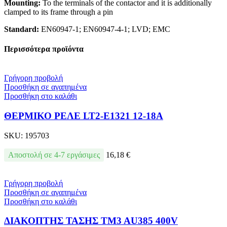
Моunting:
To the terminals of the contactor and it is additionally
clamped to its frame through a pin
Standard:
EN60947-1; EN60947-4-1; LVD; EMC
Περισσότερα προϊόντα
Γρήγορη προβολή
Προσθήκη σε αγαπημένα
Προσθήκη στο καλάθι
ΘΕΡΜΙΚΟ ΡΕΛΕ LT2-E1321 12-18A
SKU:
195703
Αποστολή σε 4-7 εργάσιμες
16,18
€
Γρήγορη προβολή
Προσθήκη σε αγαπημένα
Προσθήκη στο καλάθι
ΔΙΑΚΟΠΤΗΣ ΤΑΣΗΣ TM3 AU385 400V