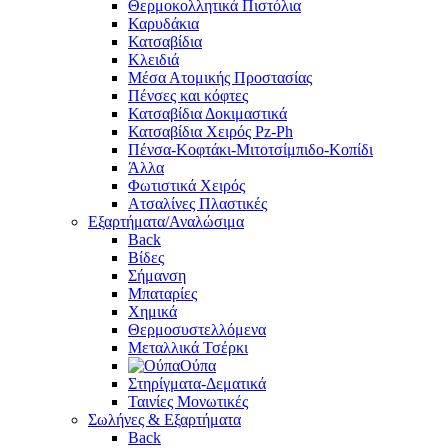
Θερμοκολλητικά Πιστόλια
Καρυδάκια
Κατσαβίδια
Κλειδιά
Μέσα Ατομικής Προστασίας
Πένσες και κόφτες
Κατσαβίδια Δοκιμαστικά
Κατσαβίδια Χειρός Pz-Ph
Πένσα-Κοφτάκι-Μιτοτσίμπιδο-Κοπίδι
Άλλα
Φωτιστικά Χειρός
Ατσαλίνες Πλαστικές
Εξαρτήματα/Αναλώσιμα
Back
Βίδες
Σήμανση
Μπαταρίες
Χημικά
Θερμοσυστελλόμενα
Μεταλλικά Τσέρκι
Ούπα
Στηρίγματα-Δεματικά
Ταινίες Μονωτικές
Σωλήνες & Εξαρτήματα
Back