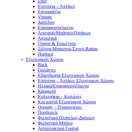
Σπότ
Επιτοίχια – Απλίκες
Επιτραπέζια
Vintage
Δαπέδου
Επαναφορτιζόμενα
Λουτρού/Μπάνιου/Πινάκων
Ακρυλικά
Γύψου & Τσιμέντου
Ξύλινα-Μπαμπού-Σχοινί-Rattan
Παιδικά
Εξωτερικού Χώρου
Back
Γιρλάντες
Εξαρτήματα Εξωτερικού Χώρου
Επιτοίχια – Απλίκες Εξωτερικού Χώρου
Ηλιακά/Επαναφορτιζόμενα
Καρφωτά
Κολωνάκια – Κολώνες
Κρεμαστά Εξωτερικού Χώρου
Οροφής – Πλαφονιέρες
Προβολείς
Φωτιστικά Πλατείων-Δρόμων
Φωτιστικά Μπάλα
Ανταλλακτικά Γυαλιά