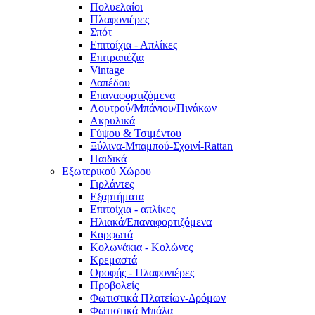
Πολυελαίοι
Πλαφονιέρες
Σπότ
Επιτοίχια - Απλίκες
Επιτραπέζια
Vintage
Δαπέδου
Επαναφορτιζόμενα
Λουτρού/Μπάνιου/Πινάκων
Ακρυλικά
Γύψου & Τσιμέντου
Ξύλινα-Μπαμπού-Σχοινί-Rattan
Παιδικά
Εξωτερικού Χώρου
Γιρλάντες
Εξαρτήματα
Επιτοίχια - απλίκες
Ηλιακά/Επαναφορτιζόμενα
Καρφωτά
Κολωνάκια - Κολώνες
Κρεμαστά
Οροφής - Πλαφονιέρες
Προβολείς
Φωτιστικά Πλατείων-Δρόμων
Φωτιστικά Μπάλα