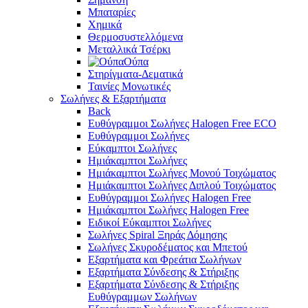
Μπαταρίες
Χημικά
Θερμοσυστελλόμενα
Μεταλλικά Τσέρκι
Ούπα
Στηρίγματα-Δεματικά
Ταινίες Μονωτικές
Σωλήνες & Εξαρτήματα
Back
Ευθύγραμμοι Σωλήνες Halogen Free ECO
Ευθύγραμμοι Σωλήνες
Εύκαμπτοι Σωλήνες
Ημιάκαμπτοι Σωλήνες
Ημιάκαμπτοι Σωλήνες Μονού Τοιχώματος
Ημιάκαμπτοι Σωλήνες Διπλού Τοιχώματος
Ευθύγραμμοι Σωλήνες Halogen Free
Ημιάκαμπτοι Σωλήνες Halogen Free
Ειδικοί Εύκαμπτοι Σωλήνες
Σωλήνες Spiral Ξηράς Δόμησης
Σωλήνες Σκυροδέματος και Μπετού
Εξαρτήματα και Φρεάτια Σωλήνων
Εξαρτήματα Σύνδεσης & Στήριξης
Εξαρτήματα Σύνδεσης & Στήριξης
Ευθύγραμμων Σωλήνων