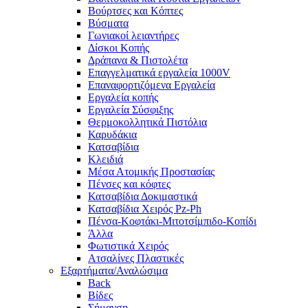
Βούρτσες και Κόπτες
Βύσματα
Γωνιακοί λειαντήρες
Δίσκοι Κοπής
Δράπανα & Πιστολέτα
Επαγγελματικά εργαλεία 1000V
Επαναφορτιζόμενα Εργαλεία
Εργαλεία κοπής
Εργαλεία Σύσφιξης
Θερμοκολλητικά Πιστόλια
Καρυδάκια
Κατσαβίδια
Κλειδιά
Μέσα Ατομικής Προστασίας
Πένσες και κόφτες
Κατσαβίδια Δοκιμαστικά
Κατσαβίδια Χειρός Pz-Ph
Πένσα-Κοφτάκι-Μιτοτσίμπιδο-Κοπίδι
Άλλα
Φωτιστικά Χειρός
Ατσαλίνες Πλαστικές
Εξαρτήματα/Αναλώσιμα
Back
Βίδες
Σήμανση