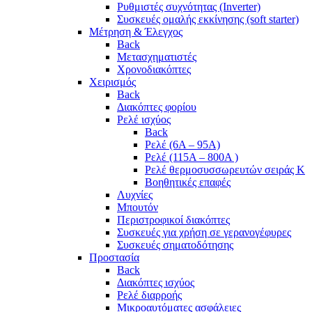
Ρυθμιστές συχνότητας (Inverter)
Συσκευές ομαλής εκκίνησης (soft starter)
Μέτρηση & Έλεγχος
Back
Μετασχηματιστές
Χρονοδιακόπτες
Χειρισμός
Back
Διακόπτες φορίου
Ρελέ ισχύος
Back
Ρελέ (6A – 95A)
Ρελέ (115A – 800A )
Ρελέ θερμοσυσσωρευτών σειράς Κ
Βοηθητικές επαφές
Λυχνίες
Μπουτόν
Περιστροφικοί διακόπτες
Συσκευές για χρήση σε γερανογέφυρες
Συσκευές σηματοδότησης
Προστασία
Back
Διακόπτες ισχύος
Ρελέ διαρροής
Μικροαυτόματες ασφάλειες