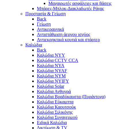
Μαχαιρωτές ασφάλειες και βάσεις
Μπάρες-Μπλοκ-Διακλαδωτές Ράγας
Προστασία & Γείωση
Back
Γείωση
Αντικεραυνικά
Αντιστάθμιση άεργου ισχύος
Αντιεκρηκτικά κουτιά και στάρτερ
Καλώδια
Back
Καλώδια NYY
Καλώδια CCTV CCA
Καλώδια NYA
Καλώδια NYAF
Καλώδια NYΜ
Καλώδια ΝΥΙFY
Καλώδια Solar
Καλώδια Ανθυγρά
Καλώδια Βραδύκαυστα (Πυράντοχα)
Καλώδια Εύκαμπτα
Καλώδια Καουτσούκ
Καλώδια Σιλικόνης
Καλώδια Συναγερμού
Ειδικά Καλώδια
Δικτύωση & TV