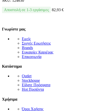
SKU:
124630
Αποστολή σε 1-3 εργάσιμες
82,93
€
Γνωρίστε μας
Εμείς
Συχνές Ερωτήσεις
Brands
Ευκαιρίες Καριέρας
Επικοινωνία
Κατάστημα
Outlet
Stockhouse
Είδατε Πρόσφατα
Hot Προϊόντα
Χρήσιμα
Όροι Χρήσης