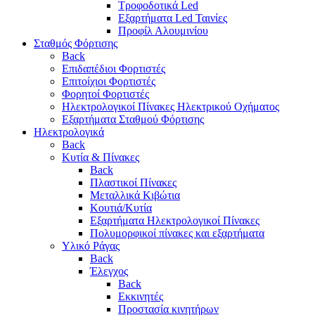
Τροφοδοτικά Led
Εξαρτήματα Led Ταινίες
Προφίλ Αλουμινίου
Σταθμός Φόρτισης
Back
Επιδαπέδιοι Φορτιστές
Επιτoίχιοι Φορτιστές
Φορητοί Φορτιστές
Ηλεκτρολογικοί Πίνακες Ηλεκτρικού Οχήματος
Εξαρτήματα Σταθμού Φόρτισης
Ηλεκτρολογικά
Back
Κυτία & Πίνακες
Back
Πλαστικοί Πίνακες
Μεταλλικά Κιβώτια
Κουτιά/Κυτία
Εξαρτήματα Ηλεκτρολογικοί Πίνακες
Πολυμορφικοί πίνακες και εξαρτήματα
Υλικό Ράγας
Back
Έλεγχος
Back
Εκκινητές
Προστασία κινητήρων