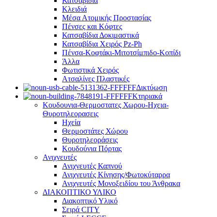
Κατσαβίδια
Κλειδιά
Μέσα Ατομικής Προστασίας
Πένσες και Κόφτες
Κατσαβίδια Δοκιμαστικά
Κατσαβίδια Χειρός Pz-Ph
Πένσα-Κοφτάκι-Μιτοτσίμπιδο-Κοπίδι
Άλλα
Φωτιστικά Χειρός
Ατσαλίνες Πλαστικές
Δικτύωση
Κτηριακά
Κουδουνια-Θερμοστατες Χωρου-Ηχεια-
Θυροτηλεορασεις
Ηχεία
Θερμοστάτες Χώρου
Θυροτηλεοράσεις
Κουδούνια Πόρτας
Ανιχνευτές
Ανιχνευτές Καπνού
Ανιχνευτές Κίνησης/Φωτοκύταρρα
Ανιχνευτές Μονοξειδίου του Άνθρακα
ΔΙΑΚΟΠΤΙΚΟ ΥΛΙΚΟ
Διακοπτικό Υλικό
Σειρά CITY