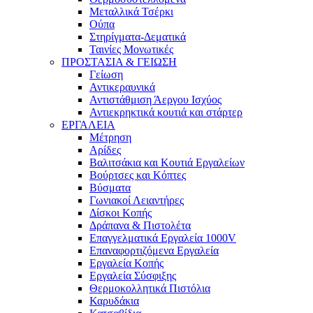
Μεταλλικά Τσέρκι
Ούπα
Στηρίγματα-Δεματικά
Ταινίες Μονωτικές
ΠΡΟΣΤΑΣΙΑ & ΓΕΙΩΣΗ
Γείωση
Αντικεραυνικά
Αντιστάθμιση Άεργου Ισχύος
Αντιεκρηκτικά κουτιά και στάρτερ
ΕΡΓΑΛΕΙΑ
Μέτρηση
Αρίδες
Βαλιτσάκια και Κουτιά Εργαλείων
Βούρτσες και Κόπτες
Βύσματα
Γωνιακοί Λειαντήρες
Δίσκοι Κοπής
Δράπανα & Πιστολέτα
Επαγγελματικά Εργαλεία 1000V
Επαναφορτιζόμενα Εργαλεία
Εργαλεία Κοπής
Εργαλεία Σύσφιξης
Θερμοκολλητικά Πιστόλια
Καρυδάκια