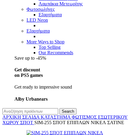
Λαμπάκια Μετεωρίτης
Φωτοσωλήνες
Εξαρτήματα
LED Neon
Εξαρτήματα
More Ways to Shop
Top Selling
Our Recommends
Save up to -45%
Get discount
on PS5 games
Get ready to impressive sound
Alby Urbanears
Search
ΑΡΧΙΚΉ ΣΕΛΊΔΑ
ΚΑΤΆΣΤΗΜΑ
ΦΩΤΙΣΜΌΣ
ΕΣΩΤΕΡΙΚΟΎ
ΧΏΡΟΥ
ΣΠΌΤ
SIM-255 ΣΠΟΤ ΕΠΙΠΛΩΝ ΝΙΚΕΛ ΣΑΤΙΝΕ