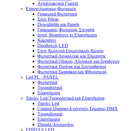
Ανταλλακτικά Γυαλιά
Επαγγελματικος Φωτισμός
Γραμμικά Φωτιστικά
Σποτ Ράγας
Downlights και Panels
Γραμμικός Φωτισμός Στεγανά
Ιστοί, Βραχίονες κι Εξαρτήματα
Καμπάνες
Προβολείς LED
Σποτ Χωνευτά Εσωτερικού Χώρου
Φωτιστικά Ασφαλείας και Σήμανσης
Φωτιστικά Οδικού, Αξονικού και Σηράγγων
Φωτιστικά Πισίνας και Συντριβανιού
Φωτιστικά Σκαφάκια και Φθορισμού
Led PL - PANEL
Φωτιστικά
Τροφοδοτικά
Εξαρτήματα
Ταινίες Led-Τροφοδοτικά και Εξαρτήματα
Ταινίες Led
Control-Dimmer-Ενισχυτές Σήματος-DMX
Τροφοδοτικά
Εξαρτήματα
Προφίλ Αλουμνίου
ΕΠΙΠΛΑ LED