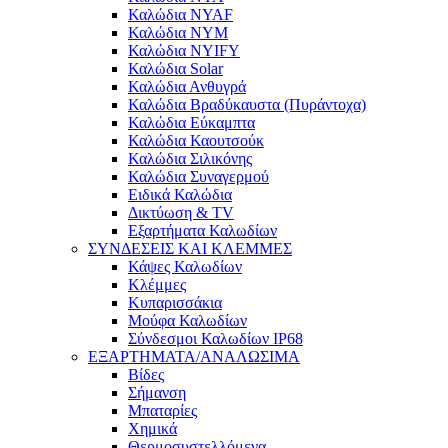
Καλώδια NYAF
Καλώδια NYM
Καλώδια NYIFY
Καλώδια Solar
Καλώδια Ανθυγρά
Καλώδια Βραδύκαυστα (Πυράντοχα)
Καλώδια Εύκαμπτα
Καλώδια Καουτσούκ
Καλώδια Σιλικόνης
Καλώδια Συναγερμού
Ειδικά Καλώδια
Δικτύωση & TV
Εξαρτήματα Καλωδίων
ΣΥΝΔΕΣΕΙΣ ΚΑΙ ΚΛΕΜΜΕΣ
Κάψες Καλωδίων
Κλέμμες
Κυπαρισσάκια
Μούφα Καλωδίων
Σύνδεσμοι Καλωδίων IP68
ΕΞΑΡΤΗΜΑΤΑ/ΑΝΑΛΩΣΙΜΑ
Βίδες
Σήμανση
Μπαταρίες
Χημικά
Θερμοσυστελλόμενα