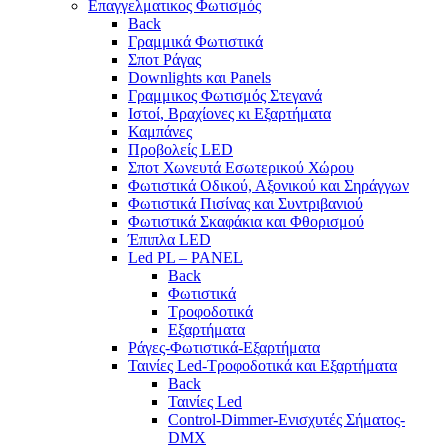
Επαγγελματικος Φωτισμός
Back
Γραμμικά Φωτιστικά
Σποτ Ράγας
Downlights και Panels
Γραμμικος Φωτισμός Στεγανά
Ιστοί, Βραχίονες κι Εξαρτήματα
Καμπάνες
Προβολείς LED
Σποτ Χωνευτά Εσωτερικού Χώρου
Φωτιστικά Οδικού, Αξονικού και Σηράγγων
Φωτιστικά Πισίνας και Συντριβανιού
Φωτιστικά Σκαφάκια και Φθορισμού
Έπιπλα LED
Led PL – PANEL
Back
Φωτιστικά
Τροφοδοτικά
Εξαρτήματα
Ράγες-Φωτιστικά-Εξαρτήματα
Ταινίες Led-Τροφοδοτικά και Εξαρτήματα
Back
Ταινίες Led
Control-Dimmer-Ενισχυτές Σήματος-
DMX