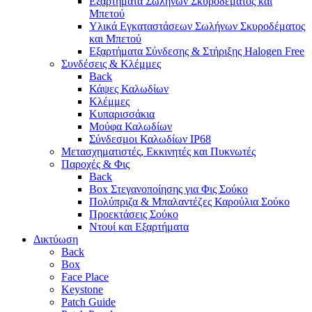
Εξαρτήματα Σωλήνων Σκυροδέματος και
Μπετού
Υλικά Εγκαταστάσεων Σωλήνων Σκυροδέματος
και Μπετού
Εξαρτήματα Σύνδεσης & Στήριξης Halogen Free
Συνδέσεις & Κλέμμες
Back
Κάψες Καλωδίων
Κλέμμες
Κυπαρισσάκια
Μούφα Καλωδίων
Σύνδεσμοι Καλωδίων IP68
Μετασχηματιστές, Εκκινητές και Πυκνωτές
Παροχές & Φις
Back
Box Στεγανοποίησης για Φις Σούκο
Πολύπριζα & Μπαλαντέζες Καρούλια Σούκο
Προεκτάσεις Σούκο
Ντουί και Εξαρτήματα
Δικτύωση
Back
Box
Face Place
Keystone
Patch Guide