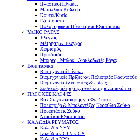
Πλαστικοί Πίνακες
Μεταλλικά Κιβώτια
Κουτιά/Κυτία
Εξαρτήματα
Πολυμορφικοί Πίνακες και Εξαρτήματα
ΥΛΙΚΟ ΡΑΓΑΣ
Έλεγχος
Μέτρηση & Έλεγχος
Χειρισμός
Προστασία
Μπάρες - Μπλοκ - Διακλαδωτές Ράγας
Βιομηχανικά
Βιομηχανικοί Πίνακες
Βιομηχανικές Πρίζες και Πολύπριζα Καουτσούκ
Βιομηχανικοί διακόπτες & πρίζες
Συσκευές μέτρησης, ρελέ και χρονοδιακόπτες
ΠΑΡΟΧΕΣ ΚΑΙ ΦΙΣ
Box Στεγανοποίησης για Φις Σούκο
Πολύπριζα & Μπαλαντέζες Καρούλια Σούκο
Προεκτάσεις Σούκο
Ντουί και Εξαρτήματα
ΚΑΛΩΔΙΑ ΡΕΥΜΑΤΟΣ
Καλώδια NYY
Καλώδια CCTV CCA
Καλώδια NYA