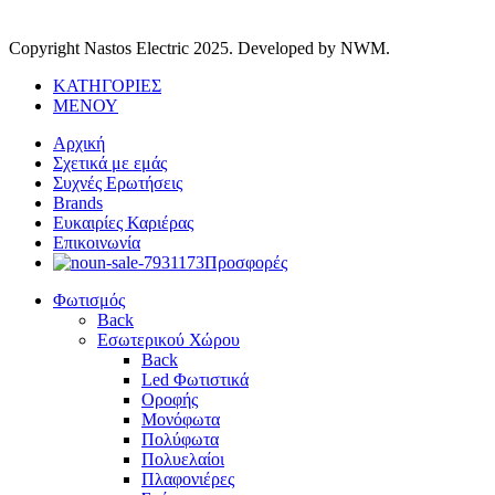
Copyright Nastos Electric
2025. Developed by NWM.
ΚΑΤΗΓΟΡΙΕΣ
ΜΕΝΟΥ
Αρχική
Σχετικά με εμάς
Συχνές Ερωτήσεις
Brands
Ευκαιρίες Καριέρας
Επικοινωνία
Προσφορές
Φωτισμός
Back
Εσωτερικού Χώρου
Back
Led Φωτιστικά
Οροφής
Μονόφωτα
Πολύφωτα
Πολυελαίοι
Πλαφονιέρες