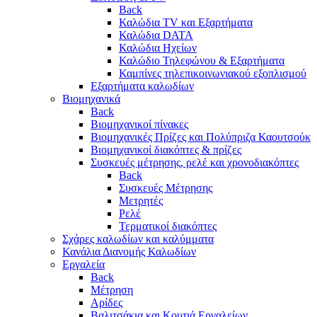
Back
Καλώδια TV και Εξαρτήματα
Καλώδια DATA
Καλώδια Ηχείων
Καλώδιο Τηλεφώνου & Εξαρτήματα
Καμπίνες τηλεπικοινωνιακού εξοπλισμού
Eξαρτήματα καλωδίων
Βιομηχανικά
Back
Βιομηχανικοί πίνακες
Βιομηχανικές Πρίζες και Πολύπριζα Καουτσούκ
Βιομηχανικοί διακόπτες & πρίζες
Συσκευές μέτρησης, ρελέ και χρονοδιακόπτες
Back
Συσκευές Μέτρησης
Μετρητές
Ρελέ
Τερματικοί διακόπτες
Σχάρες καλωδίων και καλύμματα
Κανάλια Διανομής Καλωδίων
Εργαλεία
Back
Μέτρηση
Αρίδες
Βαλιτσάκια και Κουτιά Εργαλείων