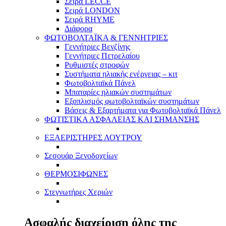
Σειρά LECCE
Σειρά LONDON
Σειρά RHYME
Διάφορα
ΦΩΤΟΒΟΛΤΑΪΚΑ & ΓΕΝΝΗΤΡΙΕΣ
Γεννήτριες Βενζίνης
Γεννήτριες Πετρελαίου
Ρυθμιστές στροφών
Συστήματα ηλιακής ενέργειας – κιτ
Φωτοβολταϊκά Πάνελ
Μπαταρίες ηλιακών συστημάτων
Εξοπλισμός φωτοβολταϊκών συστημάτων
Βάσεις & Εξαρτήματα για Φωτοβολταϊκά Πάνελ
ΦΩΤΙΣΤΙΚΑ ΑΣΦΑΛΕΙΑΣ ΚΑΙ ΣΗΜΑΝΣΗΣ
ΕΞΑΕΡΙΣΤΗΡΕΣ ΛΟΥΤΡΟΥ
Σεσουάρ Ξενοδοχείων
ΘΕΡΜΟΣΙΦΩΝΕΣ
Στεγνωτήρες Χεριών
Ασφαλής διαχείριση όλης της