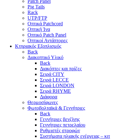
Patch Panel
Pig Tails
Rack
UTP/FTP
Οπτικά Patchcord
Οπτική Ίνα
Οπτικό Patch Panel
Οπτικοί Αντάπτορες
Κτηριακός Εξοπλισμός
Back
Διακοπτικό Υλικό
Back
Διακόπτες και πρίζες
Σειρά CITY
Σειρά LECCE
Σειρά LONDON
Σειρά RHYME
Διάφορα
Θερμοσίφωνες
Φωτοβολταϊκά & Γεννήτριες
Back
Γεννήτριες βενζίνης
Γεννήτριες πετρελαίου
Ρυθμιστές στροφών
Συστήματα ηλιακής ενέργειας – κιτ