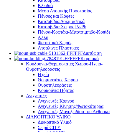
Κατσαβίδια
Κλειδιά
Μέσα Ατομικής Προστασίας
Πένσες και Κόφτες
Κατσαβίδια Δοκιμαστικά
Κατσαβίδια Χειρός Pz-Ph
Πένσα-Κοφτάκι-Μιτοτσίμπιδο-Κοπίδι
Άλλα
Φωτιστικά Χειρός
Ατσαλίνες Πλαστικές
Δικτύωση
Κτηριακά
Κουδουνια-Θερμοστατες Χωρου-Ηχεια-
Θυροτηλεορασεις
Ηχεία
Θερμοστάτες Χώρου
Θυροτηλεοράσεις
Κουδούνια Πόρτας
Ανιχνευτές
Ανιχνευτές Καπνού
Ανιχνευτές Κίνησης/Φωτοκύταρρα
Ανιχνευτές Μονοξειδίου του Άνθρακα
ΔΙΑΚΟΠΤΙΚΟ ΥΛΙΚΟ
Διακοπτικό Υλικό
Σειρά CITY