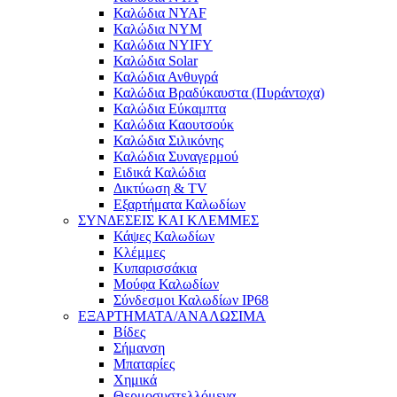
Καλώδια NYAF
Καλώδια NYM
Καλώδια NYIFY
Καλώδια Solar
Καλώδια Ανθυγρά
Καλώδια Βραδύκαυστα (Πυράντοχα)
Καλώδια Εύκαμπτα
Καλώδια Καουτσούκ
Καλώδια Σιλικόνης
Καλώδια Συναγερμού
Ειδικά Καλώδια
Δικτύωση & TV
Εξαρτήματα Καλωδίων
ΣΥΝΔΕΣΕΙΣ ΚΑΙ ΚΛΕΜΜΕΣ
Κάψες Καλωδίων
Κλέμμες
Κυπαρισσάκια
Μούφα Καλωδίων
Σύνδεσμοι Καλωδίων IP68
ΕΞΑΡΤΗΜΑΤΑ/ΑΝΑΛΩΣΙΜΑ
Βίδες
Σήμανση
Μπαταρίες
Χημικά
Θερμοσυστελλόμενα