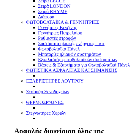
Σειρά LECCE
Σειρά LONDON
Σειρά RHYME
Διάφορα
ΦΩΤΟΒΟΛΤΑΪΚΑ & ΓΕΝΝΗΤΡΙΕΣ
Γεννήτριες Βενζίνης
Γεννήτριες Πετρελαίου
Ρυθμιστές στροφών
Συστήματα ηλιακής ενέργειας – κιτ
Φωτοβολταϊκά Πάνελ
Μπαταρίες ηλιακών συστημάτων
Εξοπλισμός φωτοβολταϊκών συστημάτων
Βάσεις & Εξαρτήματα για Φωτοβολταϊκά Πάνελ
ΦΩΤΙΣΤΙΚΑ ΑΣΦΑΛΕΙΑΣ ΚΑΙ ΣΗΜΑΝΣΗΣ
ΕΞΑΕΡΙΣΤΗΡΕΣ ΛΟΥΤΡΟΥ
Σεσουάρ Ξενοδοχείων
ΘΕΡΜΟΣΙΦΩΝΕΣ
Στεγνωτήρες Χεριών
Ασφαλής διαχείριση όλης της