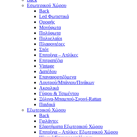
Εσωτερικού Χώρου
Back
Led Φωτιστικά
Οροφής
Μονόφωτα
Πολύφωτα
Πολυελαίοι
Πλαφονιέρες
Σπότ
Επιτοίχια – Απλίκες
Επιτραπέζια
Vintage
Δαπέδου
Επαναφορτιζόμενα
Λουτρού/Μπάνιου/Πινάκων
Ακρυλικά
Γύψου & Τσιμέντου
Ξύλινα-Μπαμπού-Σχοινί-Rattan
Παιδικά
Εξωτερικού Χώρου
Back
Γιρλάντες
Εξαρτήματα Εξωτερικού Χώρου
Επιτοίχια – Απλίκες Εξωτερικού Χώρου