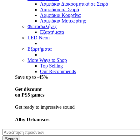
Λαμπάκια Διακοσμητικά σε Σειρά
Λαμπάκια σε Σειρά
Λαμπάκια Κουρτίνα
Λαμπάκια Μετεωρίτης
Φωτοσωλήνες
Εξαρτήματα
LED Neon
Εξαρτήματα
More Ways to Shop
Top Selling
Our Recommends
Save up to -45%
Get discount
on PS5 games
Get ready to impressive sound
Alby Urbanears
Search