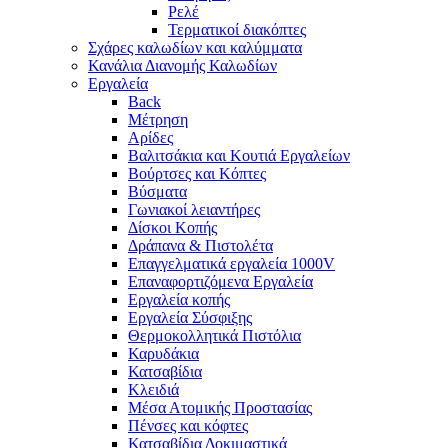
Ρελέ
Τερματικοί διακόπτες
Σχάρες καλωδίων και καλύμματα
Κανάλια Διανομής Καλωδίων
Εργαλεία
Back
Μέτρηση
Αρίδες
Βαλιτσάκια και Κουτιά Εργαλείων
Βούρτσες και Κόπτες
Βύσματα
Γωνιακοί λειαντήρες
Δίσκοι Κοπής
Δράπανα & Πιστολέτα
Επαγγελματικά εργαλεία 1000V
Επαναφορτιζόμενα Εργαλεία
Εργαλεία κοπής
Εργαλεία Σύσφιξης
Θερμοκολλητικά Πιστόλια
Καρυδάκια
Κατσαβίδια
Κλειδιά
Μέσα Ατομικής Προστασίας
Πένσες και κόφτες
Κατσαβίδια Δοκιμαστικά