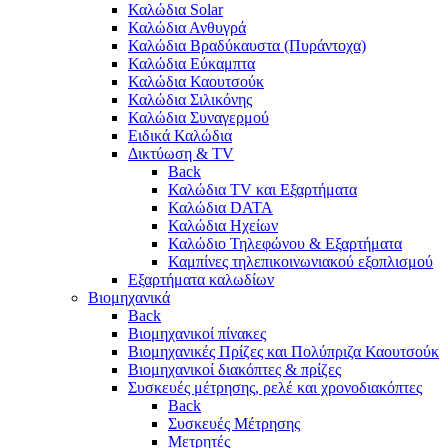
Καλώδια Solar
Καλώδια Ανθυγρά
Καλώδια Βραδύκαυστα (Πυράντοχα)
Καλώδια Εύκαμπτα
Καλώδια Καουτσούκ
Καλώδια Σιλικόνης
Καλώδια Συναγερμού
Ειδικά Καλώδια
Δικτύωση & TV
Back
Καλώδια TV και Εξαρτήματα
Καλώδια DATA
Καλώδια Ηχείων
Καλώδιο Τηλεφώνου & Εξαρτήματα
Καμπίνες τηλεπικοινωνιακού εξοπλισμού
Eξαρτήματα καλωδίων
Βιομηχανικά
Back
Βιομηχανικοί πίνακες
Βιομηχανικές Πρίζες και Πολύπριζα Καουτσούκ
Βιομηχανικοί διακόπτες & πρίζες
Συσκευές μέτρησης, ρελέ και χρονοδιακόπτες
Back
Συσκευές Μέτρησης
Μετρητές