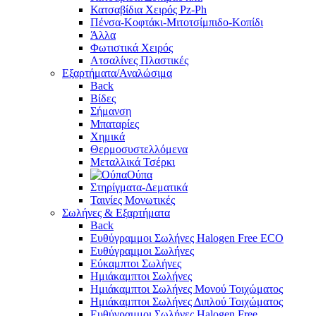
Κατσαβίδια Χειρός Pz-Ph
Πένσα-Κοφτάκι-Μιτοτσίμπιδο-Κοπίδι
Άλλα
Φωτιστικά Χειρός
Ατσαλίνες Πλαστικές
Εξαρτήματα/Αναλώσιμα
Back
Βίδες
Σήμανση
Μπαταρίες
Χημικά
Θερμοσυστελλόμενα
Μεταλλικά Τσέρκι
Ούπα
Στηρίγματα-Δεματικά
Ταινίες Μονωτικές
Σωλήνες & Εξαρτήματα
Back
Ευθύγραμμοι Σωλήνες Halogen Free ECO
Ευθύγραμμοι Σωλήνες
Εύκαμπτοι Σωλήνες
Ημιάκαμπτοι Σωλήνες
Ημιάκαμπτοι Σωλήνες Μονού Τοιχώματος
Ημιάκαμπτοι Σωλήνες Διπλού Τοιχώματος
Ευθύγραμμοι Σωλήνες Halogen Free