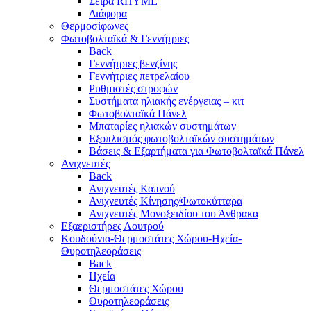
Σειρά RHYME
Διάφορα
Θερμοσίφωνες
Φωτοβολταϊκά & Γεννήτριες
Back
Γεννήτριες βενζίνης
Γεννήτριες πετρελαίου
Ρυθμιστές στροφών
Συστήματα ηλιακής ενέργειας – κιτ
Φωτοβολταϊκά Πάνελ
Μπαταρίες ηλιακών συστημάτων
Εξοπλισμός φωτοβολταϊκών συστημάτων
Βάσεις & Εξαρτήματα για Φωτοβολταϊκά Πάνελ
Ανιχνευτές
Back
Ανιχνευτές Καπνού
Ανιχνευτές Κίνησης/Φωτοκύτταρα
Ανιχνευτές Μονοξειδίου του Άνθρακα
Εξαεριστήρες Λουτρού
Κουδούνια-Θερμοστάτες Χώρου-Ηχεία-
Θυροτηλεοράσεις
Back
Ηχεία
Θερμοστάτες Χώρου
Θυροτηλεοράσεις