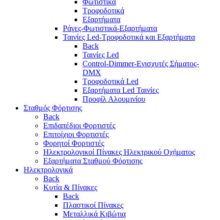
Φωτιστικά
Τροφοδοτικά
Εξαρτήματα
Ράγες-Φωτιστικά-Εξαρτήματα
Ταινίες Led-Τροφοδοτικά και Εξαρτήματα
Back
Ταινίες Led
Control-Dimmer-Ενισχυτές Σήματος-
DMX
Τροφοδοτικά Led
Εξαρτήματα Led Ταινίες
Προφίλ Αλουμινίου
Σταθμός Φόρτισης
Back
Επιδαπέδιοι Φορτιστές
Επιτoίχιοι Φορτιστές
Φορητοί Φορτιστές
Ηλεκτρολογικοί Πίνακες Ηλεκτρικού Οχήματος
Εξαρτήματα Σταθμού Φόρτισης
Ηλεκτρολογικά
Back
Κυτία & Πίνακες
Back
Πλαστικοί Πίνακες
Μεταλλικά Κιβώτια