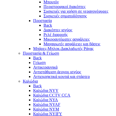
Μπουτόν
Περιστροφικοί διακόπτες
Συσκευές για χρήση σε γερανογέφυρες
Συσκευές σηματοδότησης
Προστασία
Back
Διακόπτες ισχύος
Ρελέ διαρροής
Μικροαυτόματες ασφάλειες
Μαχαιρωτές ασφάλειες και βάσεις
Μπάρες-Μπλοκ-Διακλαδωτές Ράγας
Προστασία & Γείωση
Back
Γείωση
Αντικεραυνικά
Αντιστάθμιση άεργου ισχύος
Αντιεκρηκτικά κουτιά και στάρτερ
Καλώδια
Back
Καλώδια NYY
Καλώδια CCTV CCA
Καλώδια NYA
Καλώδια NYAF
Καλώδια NYΜ
Καλώδια ΝΥΙFY