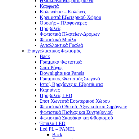
Ηλιακά/Επαναφορτιζόμενα
Καρφωτά
Κολωνάκια – Κολώνες
Κρεμαστά Εξωτερικού Χώρου
Οροφής – Πλαφονιέρες
Προβολείς
Φωτιστικά Πλατείων-Δρόμων
Φωτιστικά Μπάλα
Ανταλλακτικά Γυαλιά
Επαγγελματικος Φωτισμός
Back
Γραμμικά Φωτιστικά
Σποτ Ράγας
Downlights και Panels
Γραμμικος Φωτισμός Στεγανά
Ιστοί, Βραχίονες κι Εξαρτήματα
Καμπάνες
Προβολείς LED
Σποτ Χωνευτά Εσωτερικού Χώρου
Φωτιστικά Οδικού, Αξονικού και Σηράγγων
Φωτιστικά Πισίνας και Συντριβανιού
Φωτιστικά Σκαφάκια και Φθορισμού
Έπιπλα LED
Led PL – PANEL
Back