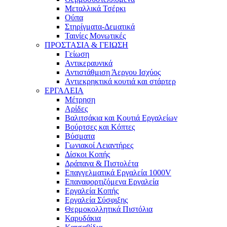
Μεταλλικά Τσέρκι
Ούπα
Στηρίγματα-Δεματικά
Ταινίες Μονωτικές
ΠΡΟΣΤΑΣΙΑ & ΓΕΙΩΣΗ
Γείωση
Αντικεραυνικά
Αντιστάθμιση Άεργου Ισχύος
Αντιεκρηκτικά κουτιά και στάρτερ
ΕΡΓΑΛΕΙΑ
Μέτρηση
Αρίδες
Βαλιτσάκια και Κουτιά Εργαλείων
Βούρτσες και Κόπτες
Βύσματα
Γωνιακοί Λειαντήρες
Δίσκοι Κοπής
Δράπανα & Πιστολέτα
Επαγγελματικά Εργαλεία 1000V
Επαναφορτιζόμενα Εργαλεία
Εργαλεία Κοπής
Εργαλεία Σύσφιξης
Θερμοκολλητικά Πιστόλια
Καρυδάκια