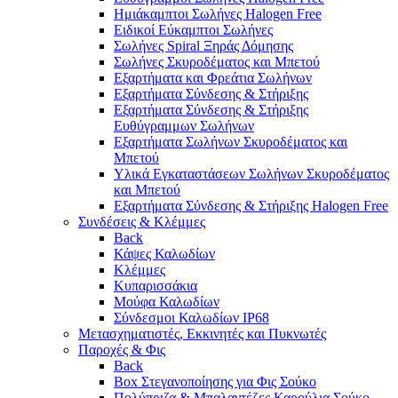
Ημιάκαμπτοι Σωλήνες Halogen Free
Ειδικοί Εύκαμπτοι Σωλήνες
Σωλήνες Spiral Ξηράς Δόμησης
Σωλήνες Σκυροδέματος και Μπετού
Εξαρτήματα και Φρεάτια Σωλήνων
Εξαρτήματα Σύνδεσης & Στήριξης
Εξαρτήματα Σύνδεσης & Στήριξης
Ευθύγραμμων Σωλήνων
Εξαρτήματα Σωλήνων Σκυροδέματος και
Μπετού
Υλικά Εγκαταστάσεων Σωλήνων Σκυροδέματος
και Μπετού
Εξαρτήματα Σύνδεσης & Στήριξης Halogen Free
Συνδέσεις & Κλέμμες
Back
Κάψες Καλωδίων
Κλέμμες
Κυπαρισσάκια
Μούφα Καλωδίων
Σύνδεσμοι Καλωδίων IP68
Μετασχηματιστές, Εκκινητές και Πυκνωτές
Παροχές & Φις
Back
Box Στεγανοποίησης για Φις Σούκο
Πολύπριζα & Μπαλαντέζες Καρούλια Σούκο