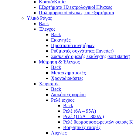
Κουτιά/Κυτία
Εξαρτήματα Ηλεκτρολογικοί Πίνακες
Πολυμορφικοί πίνακες και εξαρτήματα
Υλικό Ράγας
Back
Έλεγχος
Back
Εκκινητές
Προστασία κινητήρων
Ρυθμιστές συχνότητας (Inverter)
Συσκευές ομαλής εκκίνησης (soft starter)
Μέτρηση & Έλεγχος
Back
Μετασχηματιστές
Χρονοδιακόπτες
Χειρισμός
Back
Διακόπτες φορίου
Ρελέ ισχύος
Back
Ρελέ (6A – 95A)
Ρελέ (115A – 800A )
Ρελέ θερμοσυσσωρευτών σειράς Κ
Βοηθητικές επαφές
Λυχνίες