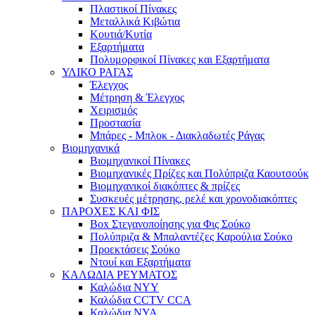
Πλαστικοί Πίνακες
Μεταλλικά Κιβώτια
Κουτιά/Κυτία
Εξαρτήματα
Πολυμορφικοί Πίνακες και Εξαρτήματα
ΥΛΙΚΟ ΡΑΓΑΣ
Έλεγχος
Μέτρηση & Έλεγχος
Χειρισμός
Προστασία
Μπάρες - Μπλοκ - Διακλαδωτές Ράγας
Βιομηχανικά
Βιομηχανικοί Πίνακες
Βιομηχανικές Πρίζες και Πολύπριζα Καουτσούκ
Βιομηχανικοί διακόπτες & πρίζες
Συσκευές μέτρησης, ρελέ και χρονοδιακόπτες
ΠΑΡΟΧΕΣ ΚΑΙ ΦΙΣ
Box Στεγανοποίησης για Φις Σούκο
Πολύπριζα & Μπαλαντέζες Καρούλια Σούκο
Προεκτάσεις Σούκο
Ντουί και Εξαρτήματα
ΚΑΛΩΔΙΑ ΡΕΥΜΑΤΟΣ
Καλώδια NYY
Καλώδια CCTV CCA
Καλώδια NYA