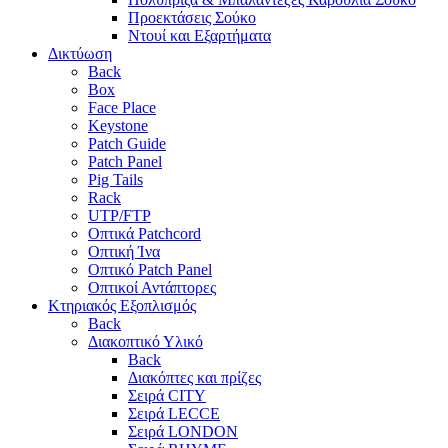
Προεκτάσεις Σούκο
Ντουί και Εξαρτήματα
Δικτύωση
Back
Box
Face Place
Keystone
Patch Guide
Patch Panel
Pig Tails
Rack
UTP/FTP
Οπτικά Patchcord
Οπτική Ίνα
Οπτικό Patch Panel
Οπτικοί Αντάπτορες
Κτηριακός Εξοπλισμός
Back
Διακοπτικό Υλικό
Back
Διακόπτες και πρίζες
Σειρά CITY
Σειρά LECCE
Σειρά LONDON