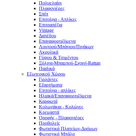
Πολυελαίοι
Πλαφονιέρες
Σπότ
Επιτοίχια - Απλίκες
Επιτραπέζια
Vintage
Δαπέδου
Επαναφορτιζόμενα
Λουτρού/Μπάνιου/Πινάκων
Ακρυλικά
Γύψου & Τσιμέντου
Ξύλινα-Μπαμπού-Σχοινί-Rattan
Παιδικά
Εξωτερικού Χώρου
Γιρλάντες
Εξαρτήματα
Επιτοίχια - απλίκες
Ηλιακά/Επαναφορτιζόμενα
Καρφωτά
Κολωνάκια - Κολώνες
Κρεμαστά
Οροφής - Πλαφονιέρες
Προβολείς
Φωτιστικά Πλατείων-Δρόμων
Φωτιστικά Μπάλα