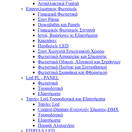
Ανταλλακτικά Γυαλιά
Επαγγελματικος Φωτισμός
Γραμμικά Φωτιστικά
Σποτ Ράγας
Downlights και Panels
Γραμμικός Φωτισμός Στεγανά
Ιστοί, Βραχίονες κι Εξαρτήματα
Καμπάνες
Προβολείς LED
Σποτ Χωνευτά Εσωτερικού Χώρου
Φωτιστικά Ασφαλείας και Σήμανσης
Φωτιστικά Οδικού, Αξονικού και Σηράγγων
Φωτιστικά Πισίνας και Συντριβανιού
Φωτιστικά Σκαφάκια και Φθορισμού
Led PL - PANEL
Φωτιστικά
Τροφοδοτικά
Εξαρτήματα
Ταινίες Led-Τροφοδοτικά και Εξαρτήματα
Ταινίες Led
Control-Dimmer-Ενισχυτές Σήματος-DMX
Τροφοδοτικά
Εξαρτήματα
Προφίλ Αλουμνίου
ΕΠΙΠΛΑ LED