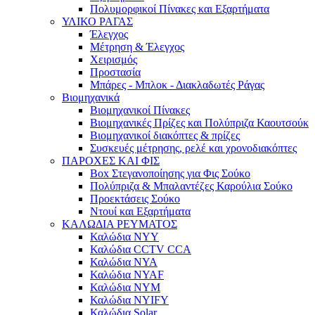
Πολυμορφικοί Πίνακες και Εξαρτήματα
ΥΛΙΚΟ ΡΑΓΑΣ
Έλεγχος
Μέτρηση & Έλεγχος
Χειρισμός
Προστασία
Μπάρες - Μπλοκ - Διακλαδωτές Ράγας
Βιομηχανικά
Βιομηχανικοί Πίνακες
Βιομηχανικές Πρίζες και Πολύπριζα Καουτσούκ
Βιομηχανικοί διακόπτες & πρίζες
Συσκευές μέτρησης, ρελέ και χρονοδιακόπτες
ΠΑΡΟΧΕΣ ΚΑΙ ΦΙΣ
Box Στεγανοποίησης για Φις Σούκο
Πολύπριζα & Μπαλαντέζες Καρούλια Σούκο
Προεκτάσεις Σούκο
Ντουί και Εξαρτήματα
ΚΑΛΩΔΙΑ ΡΕΥΜΑΤΟΣ
Καλώδια NYY
Καλώδια CCTV CCA
Καλώδια NYA
Καλώδια NYAF
Καλώδια NYM
Καλώδια NYIFY
Καλώδια Solar