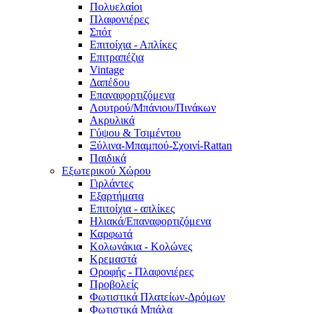
Πολυελαίοι
Πλαφονιέρες
Σπότ
Επιτοίχια - Απλίκες
Επιτραπέζια
Vintage
Δαπέδου
Επαναφορτιζόμενα
Λουτρού/Μπάνιου/Πινάκων
Ακρυλικά
Γύψου & Τσιμέντου
Ξύλινα-Μπαμπού-Σχοινί-Rattan
Παιδικά
Εξωτερικού Χώρου
Γιρλάντες
Εξαρτήματα
Επιτοίχια - απλίκες
Ηλιακά/Επαναφορτιζόμενα
Καρφωτά
Κολωνάκια - Κολώνες
Κρεμαστά
Οροφής - Πλαφονιέρες
Προβολείς
Φωτιστικά Πλατείων-Δρόμων
Φωτιστικά Μπάλα