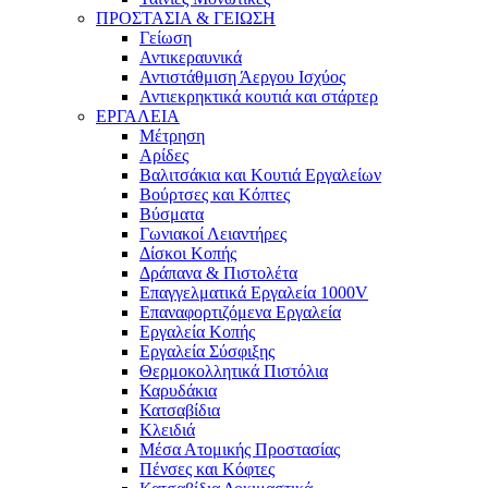
ΠΡΟΣΤΑΣΙΑ & ΓΕΙΩΣΗ
Γείωση
Αντικεραυνικά
Αντιστάθμιση Άεργου Ισχύος
Αντιεκρηκτικά κουτιά και στάρτερ
ΕΡΓΑΛΕΙΑ
Μέτρηση
Αρίδες
Βαλιτσάκια και Κουτιά Εργαλείων
Βούρτσες και Κόπτες
Βύσματα
Γωνιακοί Λειαντήρες
Δίσκοι Κοπής
Δράπανα & Πιστολέτα
Επαγγελματικά Εργαλεία 1000V
Επαναφορτιζόμενα Εργαλεία
Εργαλεία Κοπής
Εργαλεία Σύσφιξης
Θερμοκολλητικά Πιστόλια
Καρυδάκια
Κατσαβίδια
Κλειδιά
Μέσα Ατομικής Προστασίας
Πένσες και Κόφτες