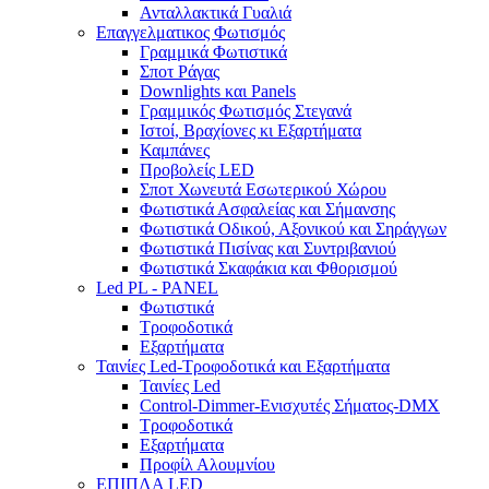
Ανταλλακτικά Γυαλιά
Επαγγελματικος Φωτισμός
Γραμμικά Φωτιστικά
Σποτ Ράγας
Downlights και Panels
Γραμμικός Φωτισμός Στεγανά
Ιστοί, Βραχίονες κι Εξαρτήματα
Καμπάνες
Προβολείς LED
Σποτ Χωνευτά Εσωτερικού Χώρου
Φωτιστικά Ασφαλείας και Σήμανσης
Φωτιστικά Οδικού, Αξονικού και Σηράγγων
Φωτιστικά Πισίνας και Συντριβανιού
Φωτιστικά Σκαφάκια και Φθορισμού
Led PL - PANEL
Φωτιστικά
Τροφοδοτικά
Εξαρτήματα
Ταινίες Led-Τροφοδοτικά και Εξαρτήματα
Ταινίες Led
Control-Dimmer-Ενισχυτές Σήματος-DMX
Τροφοδοτικά
Εξαρτήματα
Προφίλ Αλουμνίου
ΕΠΙΠΛΑ LED