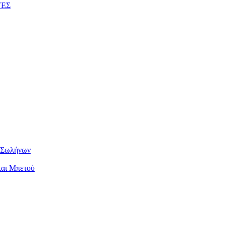
ΤΕΣ
ν Σωλήνων
και Μπετού