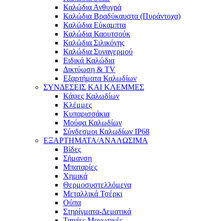
Καλώδια Ανθυγρά
Καλώδια Βραδύκαυστα (Πυράντοχα)
Καλώδια Εύκαμπτα
Καλώδια Καουτσούκ
Καλώδια Σιλικόνης
Καλώδια Συναγερμού
Ειδικά Καλώδια
Δικτύωση & TV
Εξαρτήματα Καλωδίων
ΣΥΝΔΕΣΕΙΣ ΚΑΙ ΚΛΕΜΜΕΣ
Κάψες Καλωδίων
Κλέμμες
Κυπαρισσάκια
Μούφα Καλωδίων
Σύνδεσμοι Καλωδίων IP68
ΕΞΑΡΤΗΜΑΤΑ/ΑΝΑΛΩΣΙΜΑ
Βίδες
Σήμανση
Μπαταρίες
Χημικά
Θερμοσυστελλόμενα
Μεταλλικά Τσέρκι
Ούπα
Στηρίγματα-Δεματικά
Ταινίες Μονωτικές