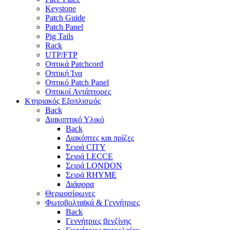
Keystone
Patch Guide
Patch Panel
Pig Tails
Rack
UTP/FTP
Οπτικά Patchcord
Οπτική Ίνα
Οπτικό Patch Panel
Οπτικοί Αντάπτορες
Κτηριακός Εξοπλισμός
Back
Διακοπτικό Υλικό
Back
Διακόπτες και πρίζες
Σειρά CITY
Σειρά LECCE
Σειρά LONDON
Σειρά RHYME
Διάφορα
Θερμοσίφωνες
Φωτοβολταϊκά & Γεννήτριες
Back
Γεννήτριες βενζίνης