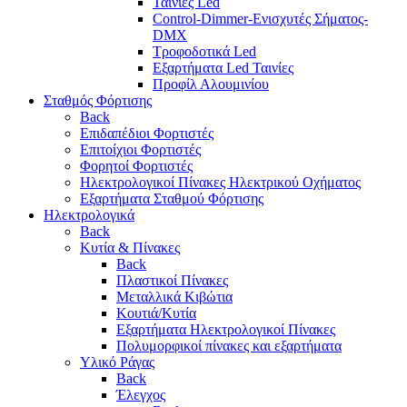
Ταινίες Led
Control-Dimmer-Ενισχυτές Σήματος-
DMX
Τροφοδοτικά Led
Εξαρτήματα Led Ταινίες
Προφίλ Αλουμινίου
Σταθμός Φόρτισης
Back
Επιδαπέδιοι Φορτιστές
Επιτoίχιοι Φορτιστές
Φορητοί Φορτιστές
Ηλεκτρολογικοί Πίνακες Ηλεκτρικού Οχήματος
Εξαρτήματα Σταθμού Φόρτισης
Ηλεκτρολογικά
Back
Κυτία & Πίνακες
Back
Πλαστικοί Πίνακες
Μεταλλικά Κιβώτια
Κουτιά/Κυτία
Εξαρτήματα Ηλεκτρολογικοί Πίνακες
Πολυμορφικοί πίνακες και εξαρτήματα
Υλικό Ράγας
Back
Έλεγχος