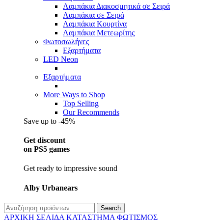
Λαμπάκια Διακοσμητικά σε Σειρά
Λαμπάκια σε Σειρά
Λαμπάκια Κουρτίνα
Λαμπάκια Μετεωρίτης
Φωτοσωλήνες
Εξαρτήματα
LED Neon
Εξαρτήματα
More Ways to Shop
Top Selling
Our Recommends
Save up to -45%
Get discount
on PS5 games
Get ready to impressive sound
Alby Urbanears
Search
ΑΡΧΙΚΉ ΣΕΛΊΔΑ
ΚΑΤΆΣΤΗΜΑ
ΦΩΤΙΣΜΌΣ