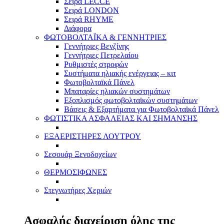
Σειρά LECCE
Σειρά LONDON
Σειρά RHYME
Διάφορα
ΦΩΤΟΒΟΛΤΑΪΚΑ & ΓΕΝΝΗΤΡΙΕΣ
Γεννήτριες Βενζίνης
Γεννήτριες Πετρελαίου
Ρυθμιστές στροφών
Συστήματα ηλιακής ενέργειας – κιτ
Φωτοβολταϊκά Πάνελ
Μπαταρίες ηλιακών συστημάτων
Εξοπλισμός φωτοβολταϊκών συστημάτων
Βάσεις & Εξαρτήματα για Φωτοβολταϊκά Πάνελ
ΦΩΤΙΣΤΙΚΑ ΑΣΦΑΛΕΙΑΣ ΚΑΙ ΣΗΜΑΝΣΗΣ
ΕΞΑΕΡΙΣΤΗΡΕΣ ΛΟΥΤΡΟΥ
Σεσουάρ Ξενοδοχείων
ΘΕΡΜΟΣΙΦΩΝΕΣ
Στεγνωτήρες Χεριών
Ασφαλής διαχείριση όλης της