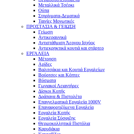
Μεταλλικά Τσέρκι
Ούπα
Στηρίγματα-Δεματικά
Ταινίες Μονωτικές
ΠΡΟΣΤΑΣΙΑ & ΓΕΙΩΣΗ
Γείωση
Αντικεραυνικά
Αντιστάθμιση Άεργου Ισχύος
Αντιεκρηκτικά κουτιά και στάρτερ
ΕΡΓΑΛΕΙΑ
Μέτρηση
Αρίδες
Βαλιτσάκια και Κουτιά Εργαλείων
Βούρτσες και Κόπτες
Βύσματα
Γωνιακοί Λειαντήρες
Δίσκοι Κοπής
Δράπανα & Πιστολέτα
Επαγγελματικά Εργαλεία 1000V
Επαναφορτιζόμενα Εργαλεία
Εργαλεία Κοπής
Εργαλεία Σύσφιξης
Θερμοκολλητικά Πιστόλια
Καρυδάκια