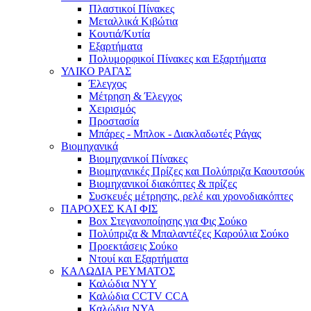
Πλαστικοί Πίνακες
Μεταλλικά Κιβώτια
Κουτιά/Κυτία
Εξαρτήματα
Πολυμορφικοί Πίνακες και Εξαρτήματα
ΥΛΙΚΟ ΡΑΓΑΣ
Έλεγχος
Μέτρηση & Έλεγχος
Χειρισμός
Προστασία
Μπάρες - Μπλοκ - Διακλαδωτές Ράγας
Βιομηχανικά
Βιομηχανικοί Πίνακες
Βιομηχανικές Πρίζες και Πολύπριζα Καουτσούκ
Βιομηχανικοί διακόπτες & πρίζες
Συσκευές μέτρησης, ρελέ και χρονοδιακόπτες
ΠΑΡΟΧΕΣ ΚΑΙ ΦΙΣ
Box Στεγανοποίησης για Φις Σούκο
Πολύπριζα & Μπαλαντέζες Καρούλια Σούκο
Προεκτάσεις Σούκο
Ντουί και Εξαρτήματα
ΚΑΛΩΔΙΑ ΡΕΥΜΑΤΟΣ
Καλώδια NYY
Καλώδια CCTV CCA
Καλώδια NYA