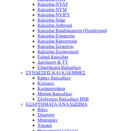
Καλώδια NYAF
Καλώδια NYM
Καλώδια NYIFY
Καλώδια Solar
Καλώδια Ανθυγρά
Καλώδια Βραδύκαυστα (Πυράντοχα)
Καλώδια Εύκαμπτα
Καλώδια Καουτσούκ
Καλώδια Σιλικόνης
Καλώδια Συναγερμού
Ειδικά Καλώδια
Δικτύωση & TV
Εξαρτήματα Καλωδίων
ΣΥΝΔΕΣΕΙΣ ΚΑΙ ΚΛΕΜΜΕΣ
Κάψες Καλωδίων
Κλέμμες
Κυπαρισσάκια
Μούφα Καλωδίων
Σύνδεσμοι Καλωδίων IP68
ΕΞΑΡΤΗΜΑΤΑ/ΑΝΑΛΩΣΙΜΑ
Βίδες
Σήμανση
Μπαταρίες
Χημικά
Θερμοσυστελλόμενα