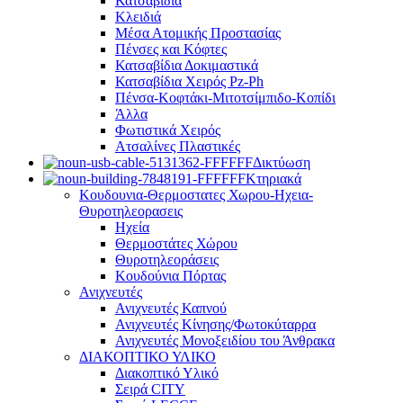
Κατσαβίδια
Κλειδιά
Μέσα Ατομικής Προστασίας
Πένσες και Κόφτες
Κατσαβίδια Δοκιμαστικά
Κατσαβίδια Χειρός Pz-Ph
Πένσα-Κοφτάκι-Μιτοτσίμπιδο-Κοπίδι
Άλλα
Φωτιστικά Χειρός
Ατσαλίνες Πλαστικές
Δικτύωση
Κτηριακά
Κουδουνια-Θερμοστατες Χωρου-Ηχεια-
Θυροτηλεορασεις
Ηχεία
Θερμοστάτες Χώρου
Θυροτηλεοράσεις
Κουδούνια Πόρτας
Ανιχνευτές
Ανιχνευτές Καπνού
Ανιχνευτές Κίνησης/Φωτοκύταρρα
Ανιχνευτές Μονοξειδίου του Άνθρακα
ΔΙΑΚΟΠΤΙΚΟ ΥΛΙΚΟ
Διακοπτικό Υλικό
Σειρά CITY