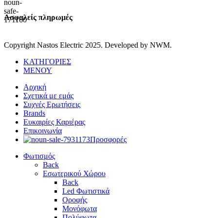
Ασφαλείς πληρωμές
Copyright Nastos Electric
2025. Developed by NWM.
ΚΑΤΗΓΟΡΙΕΣ
ΜΕΝΟΥ
Αρχική
Σχετικά με εμάς
Συχνές Ερωτήσεις
Brands
Ευκαιρίες Καριέρας
Επικοινωνία
Προσφορές
Φωτισμός
Back
Εσωτερικού Χώρου
Back
Led Φωτιστικά
Οροφής
Μονόφωτα
Πολύφωτα