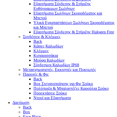
Εξαρτήματα Σύνδεσης & Στήριξης
Ευθύγραμμων Σωλήνων
Εξαρτήματα Σωλήνων Σκυροδέματος και
Μπετού
Υλικά Εγκαταστάσεων Σωλήνων Σκυροδέματος
και Μπετού
Εξαρτήματα Σύνδεσης & Στήριξης Halogen Free
Συνδέσεις & Κλέμμες
Back
Κάψες Καλωδίων
Κλέμμες
Κυπαρισσάκια
Μούφα Καλωδίων
Σύνδεσμοι Καλωδίων IP68
Μετασχηματιστές, Εκκινητές και Πυκνωτές
Παροχές & Φις
Back
Box Στεγανοποίησης για Φις Σούκο
Πολύπριζα & Μπαλαντέζες Καρούλια Σούκο
Προεκτάσεις Σούκο
Ντουί και Εξαρτήματα
Δικτύωση
Back
Box
Face Place