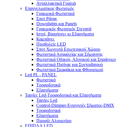
Ανταλλακτικά Γυαλιά
Επαγγελματικος Φωτισμός
Γραμμικά Φωτιστικά
Σποτ Ράγας
Downlights και Panels
Γραμμικός Φωτισμός Στεγανά
Ιστοί, Βραχίονες κι Εξαρτήματα
Καμπάνες
Προβολείς LED
Σποτ Χωνευτά Εσωτερικού Χώρου
Φωτιστικά Ασφαλείας και Σήμανσης
Φωτιστικά Οδικού, Αξονικού και Σηράγγων
Φωτιστικά Πισίνας και Συντριβανιού
Φωτιστικά Σκαφάκια και Φθορισμού
Led PL - PANEL
Φωτιστικά
Τροφοδοτικά
Εξαρτήματα
Ταινίες Led-Τροφοδοτικά και Εξαρτήματα
Ταινίες Led
Control-Dimmer-Ενισχυτές Σήματος-DMX
Τροφοδοτικά
Εξαρτήματα
Προφίλ Αλουμνίου
ΕΠΙΠΛΑ LED