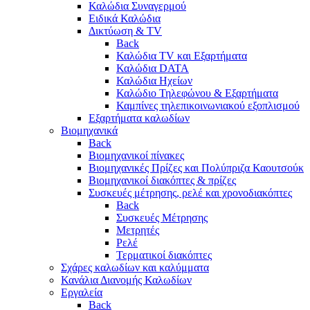
Καλώδια Συναγερμού
Ειδικά Καλώδια
Δικτύωση & TV
Back
Καλώδια TV και Εξαρτήματα
Καλώδια DATA
Καλώδια Ηχείων
Καλώδιο Τηλεφώνου & Εξαρτήματα
Καμπίνες τηλεπικοινωνιακού εξοπλισμού
Eξαρτήματα καλωδίων
Βιομηχανικά
Back
Βιομηχανικοί πίνακες
Βιομηχανικές Πρίζες και Πολύπριζα Καουτσούκ
Βιομηχανικοί διακόπτες & πρίζες
Συσκευές μέτρησης, ρελέ και χρονοδιακόπτες
Back
Συσκευές Μέτρησης
Μετρητές
Ρελέ
Τερματικοί διακόπτες
Σχάρες καλωδίων και καλύμματα
Κανάλια Διανομής Καλωδίων
Εργαλεία
Back