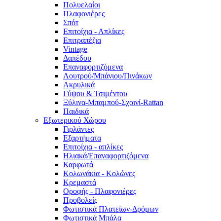
Πολυελαίοι
Πλαφονιέρες
Σπότ
Επιτοίχια - Απλίκες
Επιτραπέζια
Vintage
Δαπέδου
Επαναφορτιζόμενα
Λουτρού/Μπάνιου/Πινάκων
Ακρυλικά
Γύψου & Τσιμέντου
Ξύλινα-Μπαμπού-Σχοινί-Rattan
Παιδικά
Εξωτερικού Χώρου
Γιρλάντες
Εξαρτήματα
Επιτοίχια - απλίκες
Ηλιακά/Επαναφορτιζόμενα
Καρφωτά
Κολωνάκια - Κολώνες
Κρεμαστά
Οροφής - Πλαφονιέρες
Προβολείς
Φωτιστικά Πλατείων-Δρόμων
Φωτιστικά Μπάλα