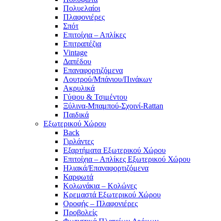
Πολυελαίοι
Πλαφονιέρες
Σπότ
Επιτοίχια – Απλίκες
Επιτραπέζια
Vintage
Δαπέδου
Επαναφορτιζόμενα
Λουτρού/Μπάνιου/Πινάκων
Ακρυλικά
Γύψου & Τσιμέντου
Ξύλινα-Μπαμπού-Σχοινί-Rattan
Παιδικά
Εξωτερικού Χώρου
Back
Γιρλάντες
Εξαρτήματα Εξωτερικού Χώρου
Επιτοίχια – Απλίκες Εξωτερικού Χώρου
Ηλιακά/Επαναφορτιζόμενα
Καρφωτά
Κολωνάκια – Κολώνες
Κρεμαστά Εξωτερικού Χώρου
Οροφής – Πλαφονιέρες
Προβολείς