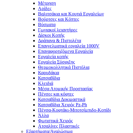
Μέτρηση
Αρίδες
Βαλιτσάκια και Κουτιά Εργαλείων
Βούρτσες και Κόπτες
Βύσματα
Γωνιακοί λειαντήρες
Δίσκοι Κοπής
Δράπανα & Πιστολέτα
Επαγγελματικά εργαλεία 1000V
Επαναφορτιζόμενα Εργαλεία
Εργαλεία κοπής
Εργαλεία Σύσφιξης
Θερμοκολλητικά Πιστόλια
Καρυδάκια
Κατσαβίδια
Κλειδιά
Μέσα Ατομικής Προστασίας
Πένσες και κόφτες
Κατσαβίδια Δοκιμαστικά
Κατσαβίδια Χειρός Pz-Ph
Πένσα-Κοφτάκι-Μιτοτσίμπιδο-Κοπίδι
Άλλα
Φωτιστικά Χειρός
Ατσαλίνες Πλαστικές
Εξαρτήματα/Αναλώσιμα