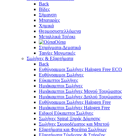
Back
Βίδες
Σήμανση
Μπαταρίες
Χημικά
Θερμοσυστελλόμενα
Μεταλλικά Τσέρκι
Ούπα
Στηρίγματα-Δεματικά
Ταινίες Μονωτικές
Σωλήνες & Εξαρτήματα
Back
Ευθύγραμμοι Σωλήνες Halogen Free ECO
Ευθύγραμμοι Σωλήνες
Εύκαμπτοι Σωλήνες
Ημιάκαμπτοι Σωλήνες
Ημιάκαμπτοι Σωλήνες Μονού Τοιχώματος
Ημιάκαμπτοι Σωλήνες Διπλού Τοιχώματος
Ευθύγραμμοι Σωλήνες Halogen Free
Ημιάκαμπτοι Σωλήνες Halogen Free
Ειδικοί Εύκαμπτοι Σωλήνες
Σωλήνες Spiral Ξηράς Δόμησης
Σωλήνες Σκυροδέματος και Μπετού
Εξαρτήματα και Φρεάτια Σωλήνων
Εξαρτήματα Σύνδεσης & Στήριξης