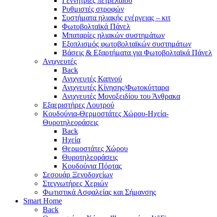
Γεννήτριες πετρελαίου
Ρυθμιστές στροφών
Συστήματα ηλιακής ενέργειας – κιτ
Φωτοβολταϊκά Πάνελ
Μπαταρίες ηλιακών συστημάτων
Εξοπλισμός φωτοβολταϊκών συστημάτων
Βάσεις & Εξαρτήματα για Φωτοβολταϊκά Πάνελ
Ανιχνευτές
Back
Ανιχνευτές Καπνού
Ανιχνευτές Κίνησης/Φωτοκύτταρα
Ανιχνευτές Μονοξειδίου του Άνθρακα
Εξαεριστήρες Λουτρού
Κουδούνια-Θερμοστάτες Χώρου-Ηχεία-
Θυροτηλεοράσεις
Back
Ηχεία
Θερμοστάτες Χώρου
Θυροτηλεοράσεις
Κουδούνια Πόρτας
Σεσουάρ Ξενοδοχείων
Στεγνωτήρες Χεριών
Φωτιστικά Ασφαλείας και Σήμανσης
Smart Home
Back