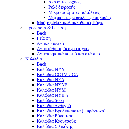
Διακόπτες ισχύος
Ρελέ διαρροής
Μικροαυτόματες ασφάλειες
Μαχαιρωτές ασφάλειες και βάσεις
Μπάρες-Μπλοκ-Διακλαδωτές Ράγας
Προστασία & Γείωση
Back
Γείωση
Αντικεραυνικά
Αντιστάθμιση άεργου ισχύος
Αντιεκρηκτικά κουτιά και στάρτερ
Καλώδια
Back
Καλώδια NYY
Καλώδια CCTV CCA
Καλώδια NYA
Καλώδια NYAF
Καλώδια NYΜ
Καλώδια ΝΥΙFY
Καλώδια Solar
Καλώδια Ανθυγρά
Καλώδια Βραδύκαυστα (Πυράντοχα)
Καλώδια Εύκαμπτα
Καλώδια Καουτσούκ
Καλώδια Σιλικόνης