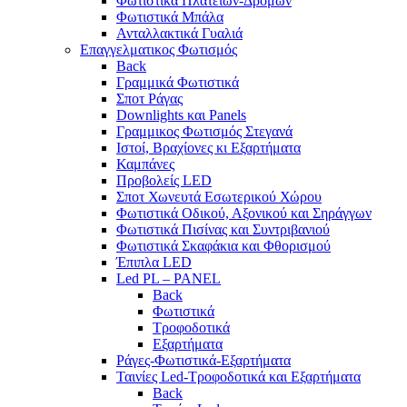
Φωτιστικά Πλατείων-Δρόμων
Φωτιστικά Μπάλα
Ανταλλακτικά Γυαλιά
Επαγγελματικος Φωτισμός
Back
Γραμμικά Φωτιστικά
Σποτ Ράγας
Downlights και Panels
Γραμμικος Φωτισμός Στεγανά
Ιστοί, Βραχίονες κι Εξαρτήματα
Καμπάνες
Προβολείς LED
Σποτ Χωνευτά Εσωτερικού Χώρου
Φωτιστικά Οδικού, Αξονικού και Σηράγγων
Φωτιστικά Πισίνας και Συντριβανιού
Φωτιστικά Σκαφάκια και Φθορισμού
Έπιπλα LED
Led PL – PANEL
Back
Φωτιστικά
Τροφοδοτικά
Εξαρτήματα
Ράγες-Φωτιστικά-Εξαρτήματα
Ταινίες Led-Τροφοδοτικά και Εξαρτήματα
Back