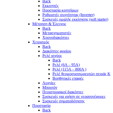
Back
Εκκινητές
Προστασία κινητήρων
Ρυθμιστές συχνότητας (Inverter)
Συσκευές ομαλής εκκίνησης (soft starter)
Μέτρηση & Έλεγχος
Back
Μετασχηματιστές
Χρονοδιακόπτες
Χειρισμός
Back
Διακόπτες φορίου
Ρελέ ισχύος
Back
Ρελέ (6A – 95A)
Ρελέ (115A – 800A )
Ρελέ θερμοσυσσωρευτών σειράς Κ
Βοηθητικές επαφές
Λυχνίες
Μπουτόν
Περιστροφικοί διακόπτες
Συσκευές για χρήση σε γερανογέφυρες
Συσκευές σηματοδότησης
Προστασία
Back