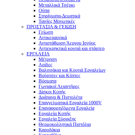
Μεταλλικά Τσέρκι
Ούπα
Στηρίγματα-Δεματικά
Ταινίες Μονωτικές
ΠΡΟΣΤΑΣΙΑ & ΓΕΙΩΣΗ
Γείωση
Αντικεραυνικά
Αντιστάθμιση Άεργου Ισχύος
Αντιεκρηκτικά κουτιά και στάρτερ
ΕΡΓΑΛΕΙΑ
Μέτρηση
Αρίδες
Βαλιτσάκια και Κουτιά Εργαλείων
Βούρτσες και Κόπτες
Βύσματα
Γωνιακοί Λειαντήρες
Δίσκοι Κοπής
Δράπανα & Πιστολέτα
Επαγγελματικά Εργαλεία 1000V
Επαναφορτιζόμενα Εργαλεία
Εργαλεία Κοπής
Εργαλεία Σύσφιξης
Θερμοκολλητικά Πιστόλια
Καρυδάκια