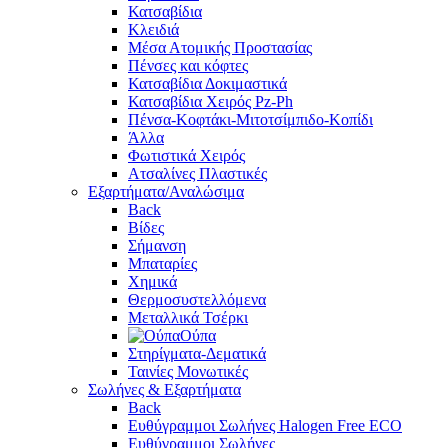
Κατσαβίδια
Κλειδιά
Μέσα Ατομικής Προστασίας
Πένσες και κόφτες
Κατσαβίδια Δοκιμαστικά
Κατσαβίδια Χειρός Pz-Ph
Πένσα-Κοφτάκι-Μιτοτσίμπιδο-Κοπίδι
Άλλα
Φωτιστικά Χειρός
Ατσαλίνες Πλαστικές
Εξαρτήματα/Αναλώσιμα
Back
Βίδες
Σήμανση
Μπαταρίες
Χημικά
Θερμοσυστελλόμενα
Μεταλλικά Τσέρκι
Ούπα
Στηρίγματα-Δεματικά
Ταινίες Μονωτικές
Σωλήνες & Εξαρτήματα
Back
Ευθύγραμμοι Σωλήνες Halogen Free ECO
Ευθύγραμμοι Σωλήνες