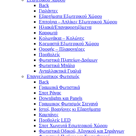
Back
Γιρλάντες
Εξαρτήματα Εξωτερικού Χώρου
Επιτοίχια – Απλίκες Εξωτερικού Χώρου
Ηλιακά/Επαναφορτιζόμενα
Καρφωτά
Κολωνάκια – Κολώνες
Κρεμαστά Εξωτερικού Χώρου
Οροφής – Πλαφονιέρες
Προβολείς
Φωτιστικά Πλατείων-Δρόμων
Φωτιστικά Μπάλα
Ανταλλακτικά Γυαλιά
Επαγγελματικος Φωτισμός
Back
Γραμμικά Φωτιστικά
Σποτ Ράγας
Downlights και Panels
Γραμμικος Φωτισμός Στεγανά
Ιστοί, Βραχίονες κι Εξαρτήματα
Καμπάνες
Προβολείς LED
Σποτ Χωνευτά Εσωτερικού Χώρου
Φωτιστικά Οδικού, Αξονικού και Σηράγγων