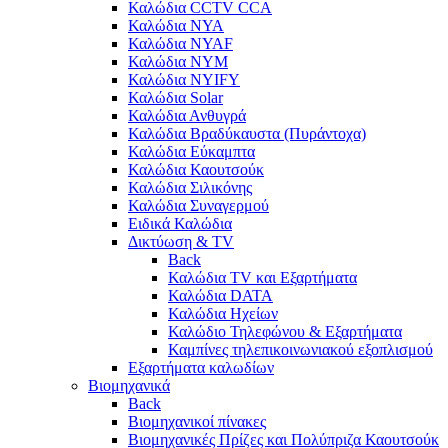
Καλώδια CCTV CCA
Καλώδια NYA
Καλώδια NYAF
Καλώδια NYΜ
Καλώδια ΝΥΙFY
Καλώδια Solar
Καλώδια Ανθυγρά
Καλώδια Βραδύκαυστα (Πυράντοχα)
Καλώδια Εύκαμπτα
Καλώδια Καουτσούκ
Καλώδια Σιλικόνης
Καλώδια Συναγερμού
Ειδικά Καλώδια
Δικτύωση & TV
Back
Καλώδια TV και Εξαρτήματα
Καλώδια DATA
Καλώδια Ηχείων
Καλώδιο Τηλεφώνου & Εξαρτήματα
Καμπίνες τηλεπικοινωνιακού εξοπλισμού
Eξαρτήματα καλωδίων
Βιομηχανικά
Back
Βιομηχανικοί πίνακες
Βιομηχανικές Πρίζες και Πολύπριζα Καουτσούκ