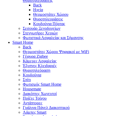
Θυροτηλεοράσεις
Back
Ηχεία
Θερμοστάτες Χώρου
Θυροτηλεοράσεις
Κουδούνια Πόρτας
Σεσουάρ Ξενοδοχείων
Στεγνωτήρες Χεριών
Φωτιστικά Ασφαλείας και Σήμανσης
Smart Home
Back
Θερμοστάτες Χώρου Ψηφιακοί με WiFi
Γέφυρα Zigbee
Κάμερες Ασφαλείας
Έξυπνες Κλειδαριές
Θυροτηλεόραση
Κουδούνια
Σπίτι
Φωτισμός Smart Home
Housemate
Διακόπτες Χωνευτοί
Πρίζες Τοίχου
Αντάπτορες
Γυάλινα Πάνελ Διακοπτικού
Λάμπες Smart