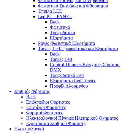
Φωτιστικά Πισίνας και Συντριβανιού
Φωτιστικά Σκαφάκια και Φθορισμού
Έπιπλα LED
Led PL – PANEL
Back
Φωτιστικά
Τροφοδοτικά
Εξαρτήματα
Ράγες-Φωτιστικά-Εξαρτήματα
Ταινίες Led-Τροφοδοτικά και Εξαρτήματα
Back
Ταινίες Led
Control-Dimmer-Ενισχυτές Σήματος-
DMX
Τροφοδοτικά Led
Εξαρτήματα Led Ταινίες
Προφίλ Αλουμινίου
Σταθμός Φόρτισης
Back
Επιδαπέδιοι Φορτιστές
Επιτoίχιοι Φορτιστές
Φορητοί Φορτιστές
Ηλεκτρολογικοί Πίνακες Ηλεκτρικού Οχήματος
Εξαρτήματα Σταθμού Φόρτισης
Ηλεκτρολογικά