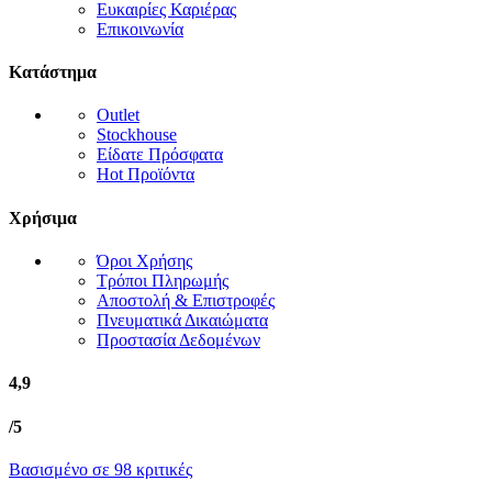
Ευκαιρίες Καριέρας
Επικοινωνία
Κατάστημα
Outlet
Stockhouse
Είδατε Πρόσφατα
Hot Προϊόντα
Χρήσιμα
Όροι Χρήσης
Τρόποι Πληρωμής
Αποστολή & Επιστροφές
Πνευματικά Δικαιώματα
Προστασία Δεδομένων
4,9
/5
Βασισμένο σε 98 κριτικές