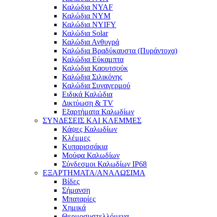
Καλώδια NYAF
Καλώδια NYM
Καλώδια NYIFY
Καλώδια Solar
Καλώδια Ανθυγρά
Καλώδια Βραδύκαυστα (Πυράντοχα)
Καλώδια Εύκαμπτα
Καλώδια Καουτσούκ
Καλώδια Σιλικόνης
Καλώδια Συναγερμού
Ειδικά Καλώδια
Δικτύωση & TV
Εξαρτήματα Καλωδίων
ΣΥΝΔΕΣΕΙΣ ΚΑΙ ΚΛΕΜΜΕΣ
Κάψες Καλωδίων
Κλέμμες
Κυπαρισσάκια
Μούφα Καλωδίων
Σύνδεσμοι Καλωδίων IP68
ΕΞΑΡΤΗΜΑΤΑ/ΑΝΑΛΩΣΙΜΑ
Βίδες
Σήμανση
Μπαταρίες
Χημικά
Θερμοσυστελλόμενα