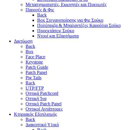
Μετασχηματιστές, Εκκινητές και Πυκνωτές
Παροχές & Φις
Back
Box Στεγανοποίησης για Φις Σούκο
Πολύπριζα & Μπαλαντέζες Καρούλια Σούκο
Προεκτάσεις Σούκο
Ντουί και Εξαρτήματα
Δικτύωση
Back
Box
Face Place
Keystone
Patch Guide
Patch Panel
Pig Tails
Rack
UTP/FTP
Οπτικά Patchcord
Οπτική Ίνα
Οπτικό Patch Panel
Οπτικοί Αντάπτορες
Κτηριακός Εξοπλισμός
Back
Διακοπτικό Υλικό
Back