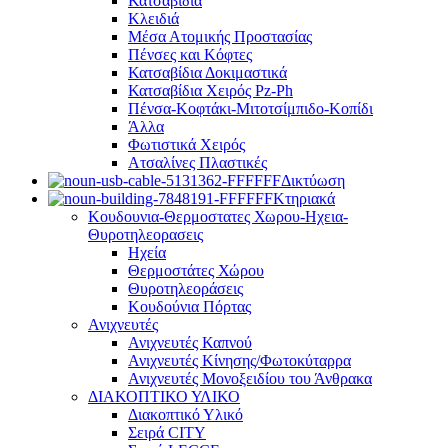
Κατσαβίδια
Κλειδιά
Μέσα Ατομικής Προστασίας
Πένσες και Κόφτες
Κατσαβίδια Δοκιμαστικά
Κατσαβίδια Χειρός Pz-Ph
Πένσα-Κοφτάκι-Μιτοτσίμπιδο-Κοπίδι
Άλλα
Φωτιστικά Χειρός
Ατσαλίνες Πλαστικές
Δικτύωση
Κτηριακά
Κουδουνια-Θερμοστατες Χωρου-Ηχεια-
Θυροτηλεορασεις
Ηχεία
Θερμοστάτες Χώρου
Θυροτηλεοράσεις
Κουδούνια Πόρτας
Ανιχνευτές
Ανιχνευτές Καπνού
Ανιχνευτές Κίνησης/Φωτοκύταρρα
Ανιχνευτές Μονοξειδίου του Άνθρακα
ΔΙΑΚΟΠΤΙΚΟ ΥΛΙΚΟ
Διακοπτικό Υλικό
Σειρά CITY