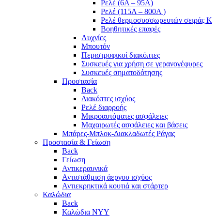
Ρελέ (6A – 95A)
Ρελέ (115A – 800A )
Ρελέ θερμοσυσσωρευτών σειράς Κ
Βοηθητικές επαφές
Λυχνίες
Μπουτόν
Περιστροφικοί διακόπτες
Συσκευές για χρήση σε γερανογέφυρες
Συσκευές σηματοδότησης
Προστασία
Back
Διακόπτες ισχύος
Ρελέ διαρροής
Μικροαυτόματες ασφάλειες
Μαχαιρωτές ασφάλειες και βάσεις
Μπάρες-Μπλοκ-Διακλαδωτές Ράγας
Προστασία & Γείωση
Back
Γείωση
Αντικεραυνικά
Αντιστάθμιση άεργου ισχύος
Αντιεκρηκτικά κουτιά και στάρτερ
Καλώδια
Back
Καλώδια NYY