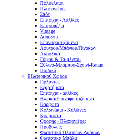
Πολυελαίοι
Πλαφονιέρες
Σπότ
Επιτοίχια - Απλίκες
Επιτραπέζια
Vintage
Δαπέδου
Επαναφορτιζόμενα
Λουτρού/Μπάνιου/Πινάκων
Ακρυλικά
Γύψου & Τσιμέντου
Ξύλινα-Μπαμπού-Σχοινί-Rattan
Παιδικά
Εξωτερικού Χώρου
Γιρλάντες
Εξαρτήματα
Επιτοίχια - απλίκες
Ηλιακά/Επαναφορτιζόμενα
Καρφωτά
Κολωνάκια - Κολώνες
Κρεμαστά
Οροφής - Πλαφονιέρες
Προβολείς
Φωτιστικά Πλατείων-Δρόμων
Φωτιστικά Μπάλα