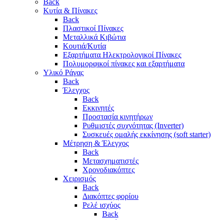
Back
Κυτία & Πίνακες
Back
Πλαστικοί Πίνακες
Μεταλλικά Κιβώτια
Κουτιά/Κυτία
Εξαρτήματα Ηλεκτρολογικοί Πίνακες
Πολυμορφικοί πίνακες και εξαρτήματα
Υλικό Ράγας
Back
Έλεγχος
Back
Εκκινητές
Προστασία κινητήρων
Ρυθμιστές συχνότητας (Inverter)
Συσκευές ομαλής εκκίνησης (soft starter)
Μέτρηση & Έλεγχος
Back
Μετασχηματιστές
Χρονοδιακόπτες
Χειρισμός
Back
Διακόπτες φορίου
Ρελέ ισχύος
Back