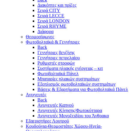
Διακόπτες και πρίζες
Σειρά CITY
Σειρά LECCE
Σειρά LONDON
Σειρά RHYME
Διάφορα
Θερμοσίφωνες
Φωτοβολταϊκά & Γεννήτριες
Back
Γεννήτριες βενζίνης
Γεννήτριες πετρελαίου
Ρυθμιστές στροφών
Συστήματα ηλιακής ενέργειας – κιτ
Φωτοβολταϊκά Πάνελ
Μπαταρίες ηλιακών συστημάτων
Εξοπλισμός φωτοβολταϊκών συστημάτων
Βάσεις & Εξαρτήματα για Φωτοβολταϊκά Πάνελ
Ανιχνευτές
Back
Ανιχνευτές Καπνού
Ανιχνευτές Κίνησης/Φωτοκύτταρα
Ανιχνευτές Μονοξειδίου του Άνθρακα
Εξαεριστήρες Λουτρού
Κουδούνια-Θερμοστάτες Χώρου-Ηχεία-