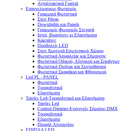
Ανταλλακτικά Γυαλιά
Επαγγελματικος Φωτισμός
Γραμμικά Φωτιστικά
Σποτ Ράγας
Downlights και Panels
Γραμμικός Φωτισμός Στεγανά
Ιστοί, Βραχίονες κι Εξαρτήματα
Καμπάνες
Προβολείς LED
Σποτ Χωνευτά Εσωτερικού Χώρου
Φωτιστικά Ασφαλείας και Σήμανσης
Φωτιστικά Οδικού, Αξονικού και Σηράγγων
Φωτιστικά Πισίνας και Συντριβανιού
Φωτιστικά Σκαφάκια και Φθορισμού
Led PL - PANEL
Φωτιστικά
Τροφοδοτικά
Εξαρτήματα
Ταινίες Led-Τροφοδοτικά και Εξαρτήματα
Ταινίες Led
Control-Dimmer-Ενισχυτές Σήματος-DMX
Τροφοδοτικά
Εξαρτήματα
Προφίλ Αλουμνίου
ΕΠΙΠΛΑ LED