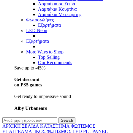
Λαμπάκια σε Σειρά
Λαμπάκια Κουρτίνα
Λαμπάκια Μετεωρίτης
Φωτοσωλήνες
Εξαρτήματα
LED Neon
Εξαρτήματα
More Ways to Shop
Top Selling
Our Recommends
Save up to -45%
Get discount
on PS5 games
Get ready to impressive sound
Alby Urbanears
Search
ΑΡΧΙΚΉ ΣΕΛΊΔΑ
ΚΑΤΆΣΤΗΜΑ
ΦΩΤΙΣΜΌΣ
ΕΠΑΓΓΕΛΜΑΤΙΚΟΣ ΦΩΤΙΣΜΌΣ
LED PL - PANEL