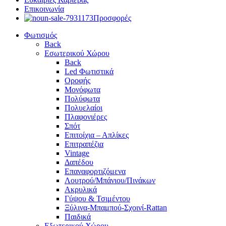
Επικοινωνία
Προσφορές
Φωτισμός
Back
Εσωτερικού Χώρου
Back
Led Φωτιστικά
Οροφής
Μονόφωτα
Πολύφωτα
Πολυελαίοι
Πλαφονιέρες
Σπότ
Επιτοίχια – Απλίκες
Επιτραπέζια
Vintage
Δαπέδου
Επαναφορτιζόμενα
Λουτρού/Μπάνιου/Πινάκων
Ακρυλικά
Γύψου & Τσιμέντου
Ξύλινα-Μπαμπού-Σχοινί-Rattan
Παιδικά
Εξωτερικού Χώρου