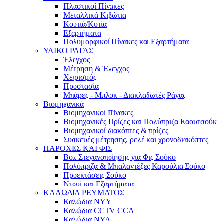
Πλαστικοί Πίνακες
Μεταλλικά Κιβώτια
Κουτιά/Κυτία
Εξαρτήματα
Πολυμορφικοί Πίνακες και Εξαρτήματα
ΥΛΙΚΟ ΡΑΓΑΣ
Έλεγχος
Μέτρηση & Έλεγχος
Χειρισμός
Προστασία
Μπάρες - Μπλοκ - Διακλαδωτές Ράγας
Βιομηχανικά
Βιομηχανικοί Πίνακες
Βιομηχανικές Πρίζες και Πολύπριζα Καουτσούκ
Βιομηχανικοί διακόπτες & πρίζες
Συσκευές μέτρησης, ρελέ και χρονοδιακόπτες
ΠΑΡΟΧΕΣ ΚΑΙ ΦΙΣ
Box Στεγανοποίησης για Φις Σούκο
Πολύπριζα & Μπαλαντέζες Καρούλια Σούκο
Προεκτάσεις Σούκο
Ντουί και Εξαρτήματα
ΚΑΛΩΔΙΑ ΡΕΥΜΑΤΟΣ
Καλώδια NYY
Καλώδια CCTV CCA
Καλώδια NYA