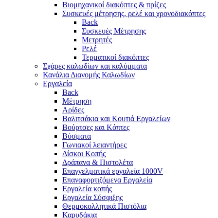
Βιομηχανικοί διακόπτες & πρίζες
Συσκευές μέτρησης, ρελέ και χρονοδιακόπτες
Back
Συσκευές Μέτρησης
Μετρητές
Ρελέ
Τερματικοί διακόπτες
Σχάρες καλωδίων και καλύμματα
Κανάλια Διανομής Καλωδίων
Εργαλεία
Back
Μέτρηση
Αρίδες
Βαλιτσάκια και Κουτιά Εργαλείων
Βούρτσες και Κόπτες
Βύσματα
Γωνιακοί λειαντήρες
Δίσκοι Κοπής
Δράπανα & Πιστολέτα
Επαγγελματικά εργαλεία 1000V
Επαναφορτιζόμενα Εργαλεία
Εργαλεία κοπής
Εργαλεία Σύσφιξης
Θερμοκολλητικά Πιστόλια
Καρυδάκια