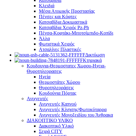
Κατσαβίδια
Κλειδιά
Μέσα Ατομικής Προστασίας
Πένσες και Κόφτες
Κατσαβίδια Δοκιμαστικά
Κατσαβίδια Χειρός Pz-Ph
Πένσα-Κοφτάκι-Μιτοτσίμπιδο-Κοπίδι
Άλλα
Φωτιστικά Χειρός
Ατσαλίνες Πλαστικές
Δικτύωση
Κτηριακά
Κουδουνια-Θερμοστατες Χωρου-Ηχεια-
Θυροτηλεορασεις
Ηχεία
Θερμοστάτες Χώρου
Θυροτηλεοράσεις
Κουδούνια Πόρτας
Ανιχνευτές
Ανιχνευτές Καπνού
Ανιχνευτές Κίνησης/Φωτοκύταρρα
Ανιχνευτές Μονοξειδίου του Άνθρακα
ΔΙΑΚΟΠΤΙΚΟ ΥΛΙΚΟ
Διακοπτικό Υλικό
Σειρά CITY