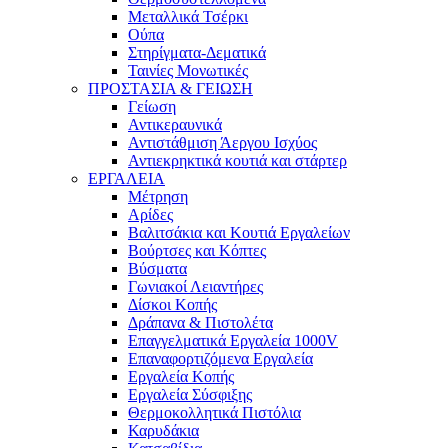
Μεταλλικά Τσέρκι
Ούπα
Στηρίγματα-Δεματικά
Ταινίες Μονωτικές
ΠΡΟΣΤΑΣΙΑ & ΓΕΙΩΣΗ
Γείωση
Αντικεραυνικά
Αντιστάθμιση Άεργου Ισχύος
Αντιεκρηκτικά κουτιά και στάρτερ
ΕΡΓΑΛΕΙΑ
Μέτρηση
Αρίδες
Βαλιτσάκια και Κουτιά Εργαλείων
Βούρτσες και Κόπτες
Βύσματα
Γωνιακοί Λειαντήρες
Δίσκοι Κοπής
Δράπανα & Πιστολέτα
Επαγγελματικά Εργαλεία 1000V
Επαναφορτιζόμενα Εργαλεία
Εργαλεία Κοπής
Εργαλεία Σύσφιξης
Θερμοκολλητικά Πιστόλια
Καρυδάκια