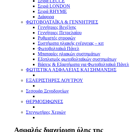
Σειρά LECCE
Σειρά LONDON
Σειρά RHYME
Διάφορα
ΦΩΤΟΒΟΛΤΑΪΚΑ & ΓΕΝΝΗΤΡΙΕΣ
Γεννήτριες Βενζίνης
Γεννήτριες Πετρελαίου
Ρυθμιστές στροφών
Συστήματα ηλιακής ενέργειας – κιτ
Φωτοβολταϊκά Πάνελ
Μπαταρίες ηλιακών συστημάτων
Εξοπλισμός φωτοβολταϊκών συστημάτων
Βάσεις & Εξαρτήματα για Φωτοβολταϊκά Πάνελ
ΦΩΤΙΣΤΙΚΑ ΑΣΦΑΛΕΙΑΣ ΚΑΙ ΣΗΜΑΝΣΗΣ
ΕΞΑΕΡΙΣΤΗΡΕΣ ΛΟΥΤΡΟΥ
Σεσουάρ Ξενοδοχείων
ΘΕΡΜΟΣΙΦΩΝΕΣ
Στεγνωτήρες Χεριών
Ασφαλής διαχείριση όλης της