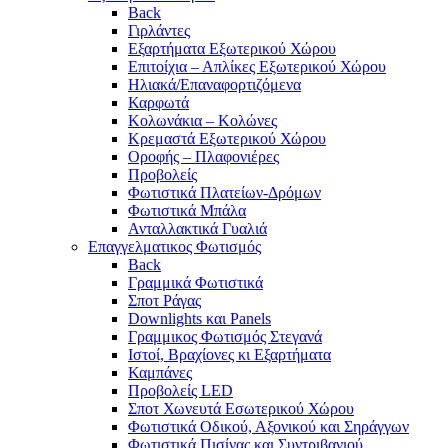
Back
Γιρλάντες
Εξαρτήματα Εξωτερικού Χώρου
Επιτοίχια – Απλίκες Εξωτερικού Χώρου
Ηλιακά/Επαναφορτιζόμενα
Καρφωτά
Κολωνάκια – Κολώνες
Κρεμαστά Εξωτερικού Χώρου
Οροφής – Πλαφονιέρες
Προβολείς
Φωτιστικά Πλατείων-Δρόμων
Φωτιστικά Μπάλα
Ανταλλακτικά Γυαλιά
Επαγγελματικος Φωτισμός
Back
Γραμμικά Φωτιστικά
Σποτ Ράγας
Downlights και Panels
Γραμμικος Φωτισμός Στεγανά
Ιστοί, Βραχίονες κι Εξαρτήματα
Καμπάνες
Προβολείς LED
Σποτ Χωνευτά Εσωτερικού Χώρου
Φωτιστικά Οδικού, Αξονικού και Σηράγγων
Φωτιστικά Πισίνας και Συντριβανιού