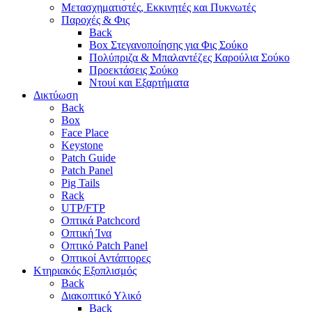
Μετασχηματιστές, Εκκινητές και Πυκνωτές
Παροχές & Φις
Back
Box Στεγανοποίησης για Φις Σούκο
Πολύπριζα & Μπαλαντέζες Καρούλια Σούκο
Προεκτάσεις Σούκο
Ντουί και Εξαρτήματα
Δικτύωση
Back
Box
Face Place
Keystone
Patch Guide
Patch Panel
Pig Tails
Rack
UTP/FTP
Οπτικά Patchcord
Οπτική Ίνα
Οπτικό Patch Panel
Οπτικοί Αντάπτορες
Κτηριακός Εξοπλισμός
Back
Διακοπτικό Υλικό
Back