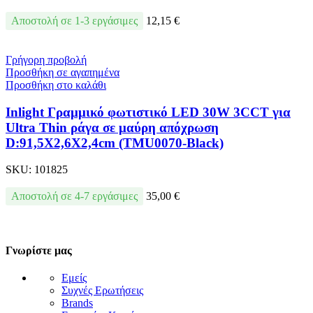
Αποστολή σε 1-3 εργάσιμες
12,15
€
Γρήγορη προβολή
Προσθήκη σε αγαπημένα
Προσθήκη στο καλάθι
Inlight Γραμμικό φωτιστικό LED 30W 3CCT για
Ultra Thin ράγα σε μαύρη απόχρωση
D:91,5X2,6X2,4cm (TMU0070-Black)
SKU:
101825
Αποστολή σε 4-7 εργάσιμες
35,00
€
Γνωρίστε μας
Εμείς
Συχνές Ερωτήσεις
Brands