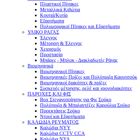
Πλαστικοί Πίνακες
Μεταλλικά Κιβώτια
Κουτιά/Κυτία
Εξαρτήματα
Πολυμορφικοί Πίνακες και Εξαρτήματα
ΥΛΙΚΟ ΡΑΓΑΣ
Έλεγχος
Μέτρηση & Έλεγχος
Χειρισμός
Προστασία
Μπάρες - Μπλοκ - Διακλαδωτές Ράγας
Βιομηχανικά
Βιομηχανικοί Πίνακες
Βιομηχανικές Πρίζες και Πολύπριζα Καουτσούκ
Βιομηχανικοί διακόπτες & πρίζες
Συσκευές μέτρησης, ρελέ και χρονοδιακόπτες
ΠΑΡΟΧΕΣ ΚΑΙ ΦΙΣ
Box Στεγανοποίησης για Φις Σούκο
Πολύπριζα & Μπαλαντέζες Καρούλια Σούκο
Προεκτάσεις Σούκο
Ντουί και Εξαρτήματα
ΚΑΛΩΔΙΑ ΡΕΥΜΑΤΟΣ
Καλώδια NYY
Καλώδια CCTV CCA
Καλώδια NYA