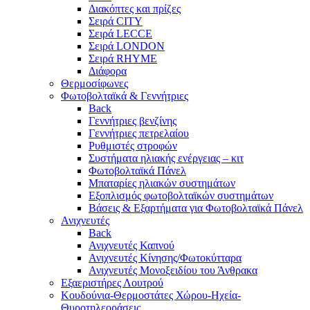
Διακόπτες και πρίζες
Σειρά CITY
Σειρά LECCE
Σειρά LONDON
Σειρά RHYME
Διάφορα
Θερμοσίφωνες
Φωτοβολταϊκά & Γεννήτριες
Back
Γεννήτριες βενζίνης
Γεννήτριες πετρελαίου
Ρυθμιστές στροφών
Συστήματα ηλιακής ενέργειας – κιτ
Φωτοβολταϊκά Πάνελ
Μπαταρίες ηλιακών συστημάτων
Εξοπλισμός φωτοβολταϊκών συστημάτων
Βάσεις & Εξαρτήματα για Φωτοβολταϊκά Πάνελ
Ανιχνευτές
Back
Ανιχνευτές Καπνού
Ανιχνευτές Κίνησης/Φωτοκύτταρα
Ανιχνευτές Μονοξειδίου του Άνθρακα
Εξαεριστήρες Λουτρού
Κουδούνια-Θερμοστάτες Χώρου-Ηχεία-
Θυροτηλεοράσεις