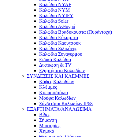
Καλώδια NYAF
Καλώδια NYM
Καλώδια NYIFY
Καλώδια Solar
Καλώδια Ανθυγρά
Καλώδια Βραδύκαυστα (Πυράντοχα)
Καλώδια Εύκαμπτα
Καλώδια Καουτσούκ
Καλώδια Σιλικόνης
Καλώδια Συναγερμού
Ειδικά Καλώδια
Δικτύωση & TV
Εξαρτήματα Καλωδίων
ΣΥΝΔΕΣΕΙΣ ΚΑΙ ΚΛΕΜΜΕΣ
Κάψες Καλωδίων
Κλέμμες
Κυπαρισσάκια
Μούφα Καλωδίων
Σύνδεσμοι Καλωδίων IP68
ΕΞΑΡΤΗΜΑΤΑ/ΑΝΑΛΩΣΙΜΑ
Βίδες
Σήμανση
Μπαταρίες
Χημικά
Θερμοσυστελλόμενα