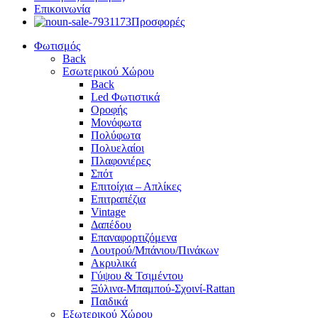
Επικοινωνία
Προσφορές
Φωτισμός
Back
Εσωτερικού Χώρου
Back
Led Φωτιστικά
Οροφής
Μονόφωτα
Πολύφωτα
Πολυελαίοι
Πλαφονιέρες
Σπότ
Επιτοίχια – Απλίκες
Επιτραπέζια
Vintage
Δαπέδου
Επαναφορτιζόμενα
Λουτρού/Μπάνιου/Πινάκων
Ακρυλικά
Γύψου & Τσιμέντου
Ξύλινα-Μπαμπού-Σχοινί-Rattan
Παιδικά
Εξωτερικού Χώρου