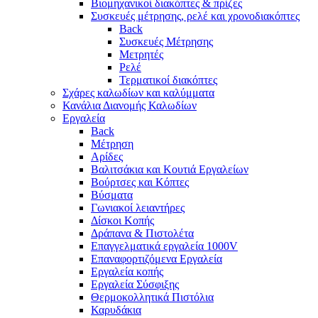
Βιομηχανικοί διακόπτες & πρίζες
Συσκευές μέτρησης, ρελέ και χρονοδιακόπτες
Back
Συσκευές Μέτρησης
Μετρητές
Ρελέ
Τερματικοί διακόπτες
Σχάρες καλωδίων και καλύμματα
Κανάλια Διανομής Καλωδίων
Εργαλεία
Back
Μέτρηση
Αρίδες
Βαλιτσάκια και Κουτιά Εργαλείων
Βούρτσες και Κόπτες
Βύσματα
Γωνιακοί λειαντήρες
Δίσκοι Κοπής
Δράπανα & Πιστολέτα
Επαγγελματικά εργαλεία 1000V
Επαναφορτιζόμενα Εργαλεία
Εργαλεία κοπής
Εργαλεία Σύσφιξης
Θερμοκολλητικά Πιστόλια
Καρυδάκια