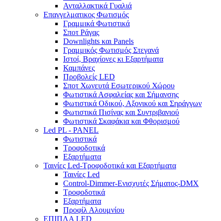
Ανταλλακτικά Γυαλιά
Επαγγελματικος Φωτισμός
Γραμμικά Φωτιστικά
Σποτ Ράγας
Downlights και Panels
Γραμμικός Φωτισμός Στεγανά
Ιστοί, Βραχίονες κι Εξαρτήματα
Καμπάνες
Προβολείς LED
Σποτ Χωνευτά Εσωτερικού Χώρου
Φωτιστικά Ασφαλείας και Σήμανσης
Φωτιστικά Οδικού, Αξονικού και Σηράγγων
Φωτιστικά Πισίνας και Συντριβανιού
Φωτιστικά Σκαφάκια και Φθορισμού
Led PL - PANEL
Φωτιστικά
Τροφοδοτικά
Εξαρτήματα
Ταινίες Led-Τροφοδοτικά και Εξαρτήματα
Ταινίες Led
Control-Dimmer-Ενισχυτές Σήματος-DMX
Τροφοδοτικά
Εξαρτήματα
Προφίλ Αλουμνίου
ΕΠΙΠΛΑ LED