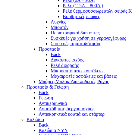
Ρελέ (6A – 95A)
Ρελέ (115A – 800A )
Ρελέ θερμοσυσσωρευτών σειράς Κ
Βοηθητικές επαφές
Λυχνίες
Μπουτόν
Περιστροφικοί διακόπτες
Συσκευές για χρήση σε γερανογέφυρες
Συσκευές σηματοδότησης
Προστασία
Back
Διακόπτες ισχύος
Ρελέ διαρροής
Μικροαυτόματες ασφάλειες
Μαχαιρωτές ασφάλειες και βάσεις
Μπάρες-Μπλοκ-Διακλαδωτές Ράγας
Προστασία & Γείωση
Back
Γείωση
Αντικεραυνικά
Αντιστάθμιση άεργου ισχύος
Αντιεκρηκτικά κουτιά και στάρτερ
Καλώδια
Back
Καλώδια NYY