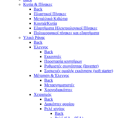
Κυτία & Πίνακες
Back
Πλαστικοί Πίνακες
Μεταλλικά Κιβώτια
Κουτιά/Κυτία
Εξαρτήματα Ηλεκτρολογικοί Πίνακες
Πολυμορφικοί πίνακες και εξαρτήματα
Υλικό Ράγας
Back
Έλεγχος
Back
Εκκινητές
Προστασία κινητήρων
Ρυθμιστές συχνότητας (Inverter)
Συσκευές ομαλής εκκίνησης (soft starter)
Μέτρηση & Έλεγχος
Back
Μετασχηματιστές
Χρονοδιακόπτες
Χειρισμός
Back
Διακόπτες φορίου
Ρελέ ισχύος
Back