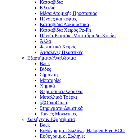
Κατσαβίδια
Κλειδιά
Μέσα Ατομικής Προστασίας
Πένσες και κόφτες
Κατσαβίδια Δοκιμαστικά
Κατσαβίδια Χειρός Pz-Ph
Πένσα-Κοφτάκι-Μιτοτσίμπιδο-Κοπίδι
Άλλα
Φωτιστικά Χειρός
Ατσαλίνες Πλαστικές
Εξαρτήματα/Αναλώσιμα
Back
Βίδες
Σήμανση
Μπαταρίες
Χημικά
Θερμοσυστελλόμενα
Μεταλλικά Τσέρκι
Ούπα
Στηρίγματα-Δεματικά
Ταινίες Μονωτικές
Σωλήνες & Εξαρτήματα
Back
Ευθύγραμμοι Σωλήνες Halogen Free ECO
Ευθύγραμμοι Σωλήνες