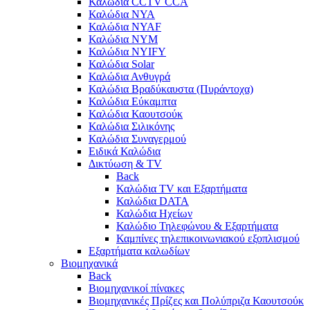
Καλώδια CCTV CCA
Καλώδια NYA
Καλώδια NYAF
Καλώδια NYΜ
Καλώδια ΝΥΙFY
Καλώδια Solar
Καλώδια Ανθυγρά
Καλώδια Βραδύκαυστα (Πυράντοχα)
Καλώδια Εύκαμπτα
Καλώδια Καουτσούκ
Καλώδια Σιλικόνης
Καλώδια Συναγερμού
Ειδικά Καλώδια
Δικτύωση & TV
Back
Καλώδια TV και Εξαρτήματα
Καλώδια DATA
Καλώδια Ηχείων
Καλώδιο Τηλεφώνου & Εξαρτήματα
Καμπίνες τηλεπικοινωνιακού εξοπλισμού
Eξαρτήματα καλωδίων
Βιομηχανικά
Back
Βιομηχανικοί πίνακες
Βιομηχανικές Πρίζες και Πολύπριζα Καουτσούκ