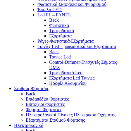
Φωτιστικά Σκαφάκια και Φθορισμού
Έπιπλα LED
Led PL – PANEL
Back
Φωτιστικά
Τροφοδοτικά
Εξαρτήματα
Ράγες-Φωτιστικά-Εξαρτήματα
Ταινίες Led-Τροφοδοτικά και Εξαρτήματα
Back
Ταινίες Led
Control-Dimmer-Ενισχυτές Σήματος-
DMX
Τροφοδοτικά Led
Εξαρτήματα Led Ταινίες
Προφίλ Αλουμινίου
Σταθμός Φόρτισης
Back
Επιδαπέδιοι Φορτιστές
Επιτoίχιοι Φορτιστές
Φορητοί Φορτιστές
Ηλεκτρολογικοί Πίνακες Ηλεκτρικού Οχήματος
Εξαρτήματα Σταθμού Φόρτισης
Ηλεκτρολογικά
Back